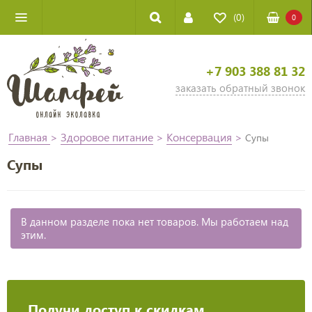
(0)
0
+7 903 388 81 32
заказать обратный звонок
Главная
>
Здоровое питание
>
Консервация
>
Супы
Супы
В данном разделе пока нет товаров. Мы работаем над
этим.
Получи доступ к скидкам