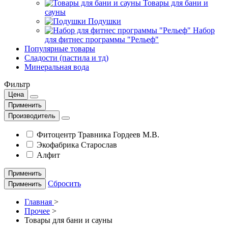
Товары для бани и
сауны
Подушки
Набор
для фитнес программы "Рельеф"
Популярные товары
Сладости (пастила и тд)
Минеральная вода
Фильтр
Цена
Применить
Производитель
Фитоцентр Травника Гордеев М.В.
Экофабрика Старослав
Алфит
Применить
Сбросить
Применить
Главная
>
Прочее
>
Товары для бани и сауны