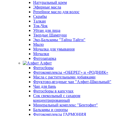
Натуральный крем
Эфирные масла
Репейное масло для волос
Скрабы
Талкан
Ток-Чок
Убтан для лица
Твердые Шампуни
Эко-Бальзамы "Тайна Тайги"
Мыло
Мочалка для умывания
Мочалки
Фитозапарка
Алфит
Фитосборы
Фитокомплексы «ОБЕРЕГ» и «РОДНИК»
Масла с растительными добавками
Фруктово-ягодные чаи "Алфит-Школьный"
Чаи для бань
Фитосборы в капсулах
Сок свекольный с сахаром
концентрированный
Минеральный комплекс "Бентофит"
Бальзамы и сиропы
Фитокомплексы ГАРМОНИЯ