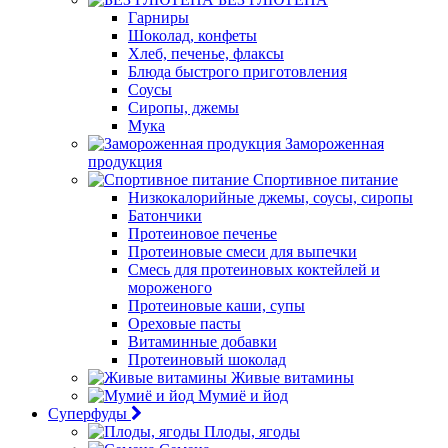
Гарниры
Шоколад, конфеты
Хлеб, печенье, флаксы
Блюда быстрого приготовления
Соусы
Сиропы, джемы
Мука
Замороженная
продукция
Спортивное питание
Низкокалорийные джемы, соусы, сиропы
Батончики
Протеиновое печенье
Протеиновые смеси для выпечки
Смесь для протеиновых коктейлей и
мороженого
Протеиновые каши, супы
Ореховые пасты
Витаминные добавки
Протеиновый шоколад
Живые витамины
Мумиё и йод
Суперфуды
Плоды, ягоды