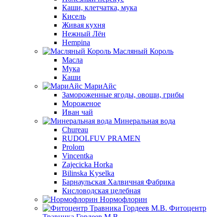
Каши, клетчатка, мука
Кисель
Живая кухня
Нежный Лён
Hempina
Масляный Король
Масла
Мука
Каши
МариАйс
Замороженные ягоды, овощи, грибы
Мороженое
Иван чай
Минеральная вода
Chureau
RUDOLFUV PRAMEN
Prolom
Vincentka
Zajecicka Horka
Bilinska Kyselka
Барнаульская Халвичная Фабрика
Кисловодская целебная
Нормофлорин
Фитоцентр
Травника Гордеев М.В.