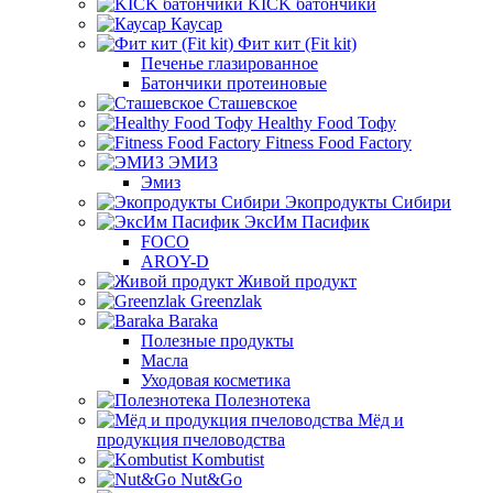
KICK батончики
Каусар
Фит кит (Fit kit)
Печенье глазированное
Батончики протеиновые
Сташевское
Healthy Food Тофу
Fitness Food Factory
ЭМИЗ
Эмиз
Экопродукты Сибири
ЭксИм Пасифик
FOCO
AROY-D
Живой продукт
Greenzlak
Baraka
Полезные продукты
Масла
Уходовая косметика
Полезнотека
Мёд и
продукция пчеловодства
Kombutist
Nut&Go