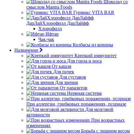
Шоколад со
смыслом Mantra Foods
Гурмикс VITA BAR
ДарЛайХлорофилл ДарЛайфф
Хлорофилл
Ифтар
Чак-чак
Колбасы из конины
Назначение
Крепкий иммунитет
Для горла и носа
От кашля
Для почек
Для суставов
Для зрения
От паразитов
Нервная система
При аллергии, грибковых поражениях, псориазе
Для мозговой
активности
При возрастных
изменениях
Борьба с лишним весом