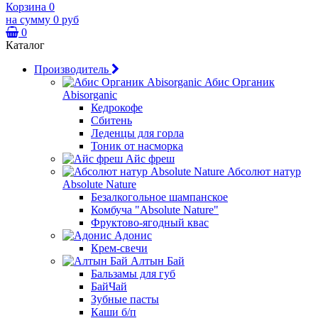
Корзина
0
на сумму
0 руб
0
Каталог
Производитель
Абис Органик
Abisorganic
Кедрокофе
Сбитень
Леденцы для горла
Тоник от насморка
Айс фреш
Абсолют натур
Absolute Nature
Безалкогольное шампанское
Комбуча "Absolute Nature"
Фруктово-ягодный квас
Адонис
Крем-свечи
Алтын Бай
Бальзамы для губ
БайЧай
Зубные пасты
Каши б/п