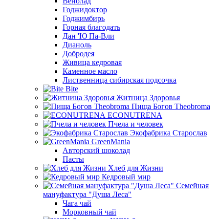
Венолад
Годжидоктор
Годжимбирь
Горная благодать
Дан 'Ю Па-Вли
Дианоль
Добродея
Живица кедровая
Каменное масло
Лиственница сибирская подсочка
Bite
Житница Здоровья
Пища Богов Theobroma
ECONUTRENA
Пчела и человек
Экофабрика Старослав
GreenMania
Авторский шоколад
Пасты
Хлеб для Жизни
Кедровый мир
Семейная
мануфактура "Душа Леса"
Чага чай
Морковный чай