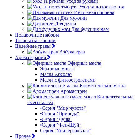
Уход за руками
Уход за полостью рта
Интимная гигиена
Для мужчин
Для детей
Для будущих мам
Подарочные наборы
Товары на главной
Целебные травы
Азбука трав
Ароматерапия
Эфирные масла
Эфирные масла
Масла Абсолю
Масла с фитоэстрогенами
Косметические масла
Аромаспреи
Концептуальные
смеси масел
•Серия "Мир чувств"
•Серия "Природа"
•Серия "Душа"
•Серия "Фен-Шуй"
Серия "Универсальная"
Прочее