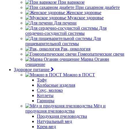
При варикозе
При сахарном диабете
Женское здоровье
Мужское здоровье
Для печени
Для
сердечно-сосудистой системы
Для
пищеварительной системы
Рак, онкология
Гомеопатические свечи
Марва Оганян
очищение
Здоровое питание
Можно в ПОСТ
Тофу
Колбасные изделия
Соус, молоко
Котлеты
Гарниры
Мёд и
продукция пчеловодства
Продукция пчеловодства
Натуральный мед
Крем-мед