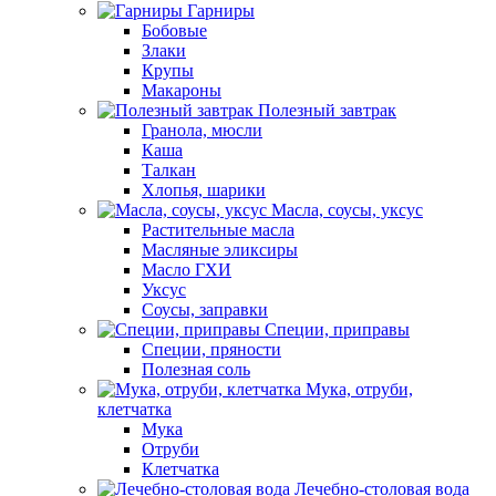
Гарниры
Бобовые
Злаки
Крупы
Макароны
Полезный завтрак
Гранола, мюсли
Каша
Талкан
Хлопья, шарики
Масла, соусы, уксус
Растительные масла
Масляные эликсиры
Масло ГХИ
Уксус
Соусы, заправки
Специи, приправы
Специи, пряности
Полезная соль
Мука, отруби,
клетчатка
Мука
Отруби
Клетчатка
Лечебно-столовая вода