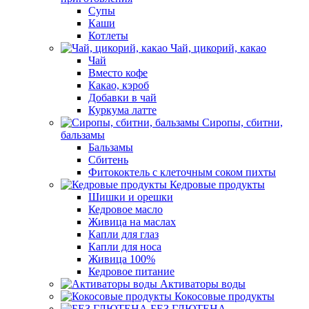
Супы
Каши
Котлеты
Чай, цикорий, какао
Чай
Вместо кофе
Какао, кэроб
Добавки в чай
Куркума латте
Сиропы, сбитни,
бальзамы
Бальзамы
Сбитень
Фитококтель с клеточным соком пихты
Кедровые продукты
Шишки и орешки
Кедровое масло
Живица на маслах
Капли для глаз
Капли для носа
Живица 100%
Кедровое питание
Активаторы воды
Кокосовые продукты
БЕЗ ГЛЮТЕНА