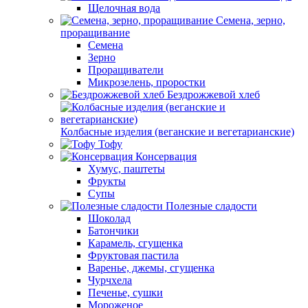
Щелочная вода
Семена, зерно,
проращивание
Семена
Зерно
Проращиватели
Микрозелень, проростки
Бездрожжевой хлеб
Колбасные изделия (веганские и вегетарианские)
Тофу
Консервация
Хумус, паштеты
Фрукты
Супы
Полезные сладости
Шоколад
Батончики
Карамель, сгущенка
Фруктовая пастила
Варенье, джемы, сгущенка
Чурчхела
Печенье, сушки
Мороженое