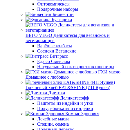
Фитокомплексы
Подарочные наборы
Биовестин
Булгарика
ВЕГО VEGO Деликатесы для вегансков и
вегетарианцев
Варёные колбасы
Сосиски Веганские
Витграсс
Еда со Смыслом
Натуральный сок из ростков пшеницы
ГХИ масло
Домашнее с любовью
Гречневый хлеб EAT&SHINE (ИП Яушев)
Диетика
Деликатесофф
Паштеты из индейки и утки
Полуфабрикаты из индейки
Компас Здоровья
Лечебные масла
Специи, семена
Полезный перекус