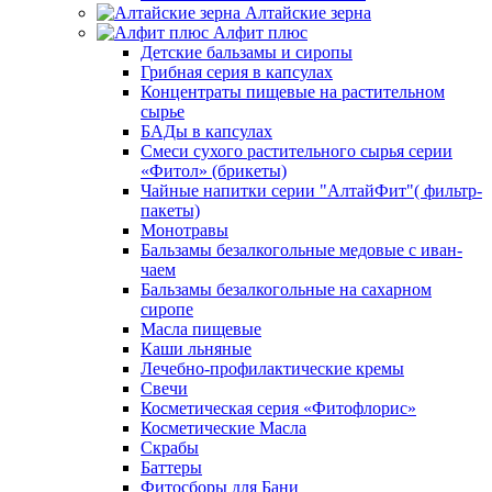
Алтайские зерна
Алфит плюс
Детские бальзамы и сиропы
Грибная серия в капсулах
Концентраты пищевые на растительном
сырье
БАДы в капсулах
Смеси сухого растительного сырья серии
«Фитол» (брикеты)
Чайные напитки серии "АлтайФит"( фильтр-
пакеты)
Монотравы
Бальзамы безалкогольные медовые с иван-
чаем
Бальзамы безалкогольные на сахарном
сиропе
Масла пищевые
Каши льняные
Лечебно-профилактические кремы
Свечи
Косметическая серия «Фитофлорис»
Косметические Масла
Скрабы
Баттеры
Фитосборы для Бани