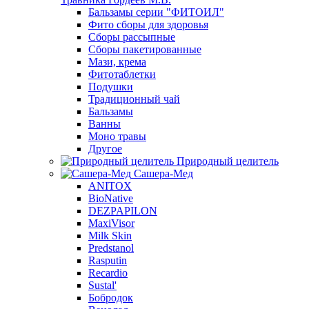
Бальзамы серии "ФИТОИЛ"
Фито сборы для здоровья
Сборы рассыпные
Сборы пакетированные
Мази, крема
Фитотаблетки
Подушки
Традиционный чай
Бальзамы
Ванны
Моно травы
Другое
Природный целитель
Сашера-Мед
ANITOX
BioNative
DEZPAPILON
MaxiVisor
Milk Skin
Predstanol
Rasputin
Recardio
Sustal'
Бобродок