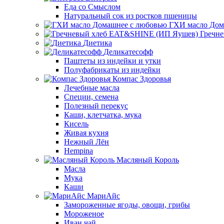
Еда со Смыслом
Натуральный сок из ростков пшеницы
ГХИ масло Дом
Гречн
Диетика
Деликатесофф
Паштеты из индейки и утки
Полуфабрикаты из индейки
Компас Здоровья
Лечебные масла
Специи, семена
Полезный перекус
Каши, клетчатка, мука
Кисель
Живая кухня
Нежный Лён
Hempina
Масляный Король
Масла
Мука
Каши
МариАйс
Замороженные ягоды, овощи, грибы
Мороженое
Иван чай