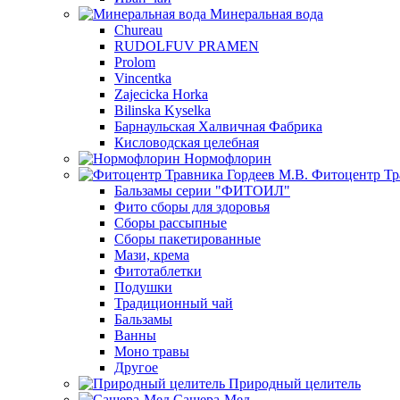
Минеральная вода
Chureau
RUDOLFUV PRAMEN
Prolom
Vincentka
Zajecicka Horka
Bilinska Kyselka
Барнаульская Халвичная Фабрика
Кисловодская целебная
Нормофлорин
Фитоцентр Тр
Бальзамы серии "ФИТОИЛ"
Фито сборы для здоровья
Сборы рассыпные
Сборы пакетированные
Мази, крема
Фитотаблетки
Подушки
Традиционный чай
Бальзамы
Ванны
Моно травы
Другое
Природный целитель
Сашера-Мед