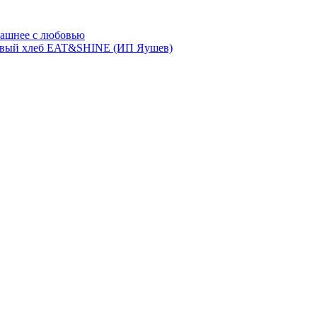
ашнее с любовью
евый хлеб EAT&SHINE (ИП Яушев)