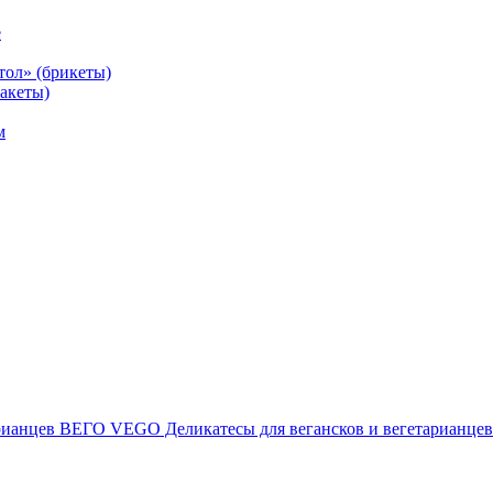
е
тол» (брикеты)
акеты)
м
ВЕГО VEGO Деликатесы для вегансков и вегетарианцев