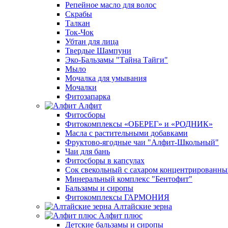
Репейное масло для волос
Скрабы
Талкан
Ток-Чок
Убтан для лица
Твердые Шампуни
Эко-Бальзамы "Тайна Тайги"
Мыло
Мочалка для умывания
Мочалки
Фитозапарка
Алфит
Фитосборы
Фитокомплексы «ОБЕРЕГ» и «РОДНИК»
Масла с растительными добавками
Фруктово-ягодные чаи "Алфит-Школьный"
Чаи для бань
Фитосборы в капсулах
Сок свекольный с сахаром концентрированн
Минеральный комплекс "Бентофит"
Бальзамы и сиропы
Фитокомплексы ГАРМОНИЯ
Алтайские зерна
Алфит плюс
Детские бальзамы и сиропы