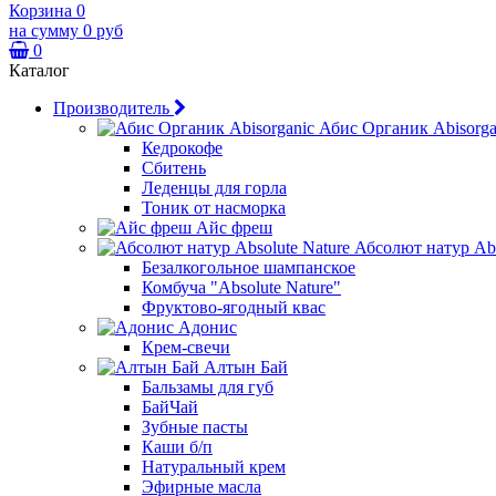
Корзина
0
на сумму
0 руб
0
Каталог
Производитель
Абис Органик Abisorga
Кедрокофе
Сбитень
Леденцы для горла
Тоник от насморка
Айс фреш
Абсолют натур Abs
Безалкогольное шампанское
Комбуча "Absolute Nature"
Фруктово-ягодный квас
Адонис
Крем-свечи
Алтын Бай
Бальзамы для губ
БайЧай
Зубные пасты
Каши б/п
Натуральный крем
Эфирные масла