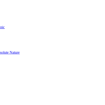
nic
olute Nature