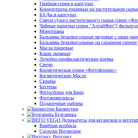
Грибная серия в капсулах
Концентраты пищевые на растительном сырь
БАДы в капсулах
Смеси сухого растительного сырья серии «Фи
Чайные напитки серии "АлтайФит"( фильтр-п
Монотравы
Бальзамы безалкогольные медовые с иван-чае
Бальзамы безалкогольные на сахарном сиропе
Масла пищевые
Каши льняные
Лечебно-профилактические кремы
Свечи
Косметическая серия «Фитофлорис»
Косметические Масла
Скрабы
Баттеры
Фитосборы для Бани
Фитокомплексы
Подарочные наборы
Биовестин
Булгарика
Варёные колбасы
Сосиски Веганские
Витграсс