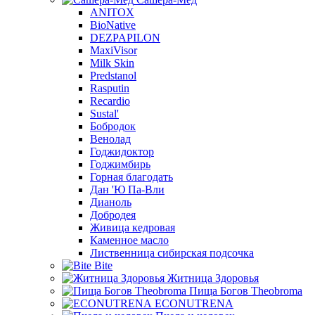
ANITOX
BioNative
DEZPAPILON
MaxiVisor
Milk Skin
Predstanol
Rasputin
Recardio
Sustal'
Бобродок
Венолад
Годжидоктор
Годжимбирь
Горная благодать
Дан 'Ю Па-Вли
Дианоль
Добродея
Живица кедровая
Каменное масло
Лиственница сибирская подсочка
Bite
Житница Здоровья
Пища Богов Theobroma
ECONUTRENA