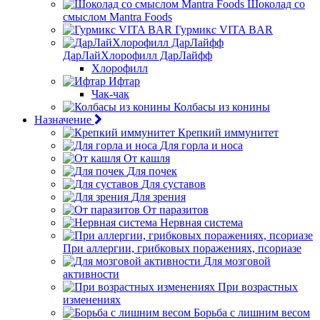
Шоколад со
смыслом Mantra Foods
Гурмикс VITA BAR
ДарЛайХлорофилл ДарЛайфф
Хлорофилл
Ифтар
Чак-чак
Колбасы из конины
Назначение
Крепкий иммунитет
Для горла и носа
От кашля
Для почек
Для суставов
Для зрения
От паразитов
Нервная система
При аллергии, грибковых поражениях, псориазе
Для мозговой
активности
При возрастных
изменениях
Борьба с лишним весом