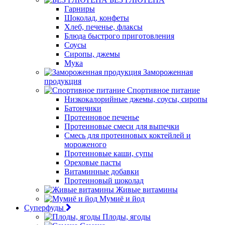
Гарниры
Шоколад, конфеты
Хлеб, печенье, флаксы
Блюда быстрого приготовления
Соусы
Сиропы, джемы
Мука
Замороженная
продукция
Спортивное питание
Низкокалорийные джемы, соусы, сиропы
Батончики
Протеиновое печенье
Протеиновые смеси для выпечки
Смесь для протеиновых коктейлей и
мороженого
Протеиновые каши, супы
Ореховые пасты
Витаминные добавки
Протеиновый шоколад
Живые витамины
Мумиё и йод
Суперфуды
Плоды, ягоды