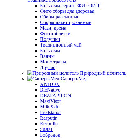
Бальзамы серии "ФИТОИЛ"
Фито сборы для здоровья
Сборы рассыпные
Сборы пакетированные
Мази, крема
Фитотаблетки
Подушки
Традиционный чай
Бальзамы
Ванны
Моно травы
Другое
Природный целитель
Сашера-Мед
ANITOX
BioNative
DEZPAPILON
MaxiVisor
Milk Skin
Predstanol
Rasputin
Recardio
Sustal'
Бобродок