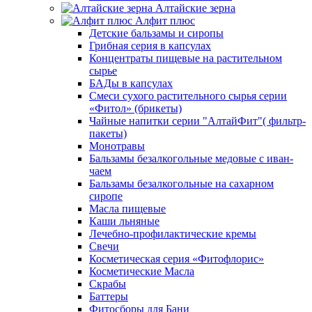
Алтайские зерна
Алфит плюс
Детские бальзамы и сиропы
Грибная серия в капсулах
Концентраты пищевые на растительном
сырье
БАДы в капсулах
Смеси сухого растительного сырья серии
«Фитол» (брикеты)
Чайные напитки серии "АлтайФит"( фильтр-
пакеты)
Монотравы
Бальзамы безалкогольные медовые с иван-
чаем
Бальзамы безалкогольные на сахарном
сиропе
Масла пищевые
Каши льняные
Лечебно-профилактические кремы
Свечи
Косметическая серия «Фитофлорис»
Косметические Масла
Скрабы
Баттеры
Фитосборы для Бани