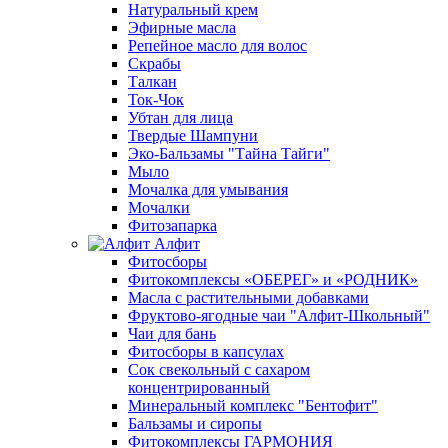
Натуральный крем
Эфирные масла
Репейное масло для волос
Скрабы
Талкан
Ток-Чок
Убтан для лица
Твердые Шампуни
Эко-Бальзамы "Тайна Тайги"
Мыло
Мочалка для умывания
Мочалки
Фитозапарка
Алфит
Фитосборы
Фитокомплексы «ОБЕРЕГ» и «РОДНИК»
Масла с растительными добавками
Фруктово-ягодные чаи "Алфит-Школьный"
Чаи для бань
Фитосборы в капсулах
Сок свекольный с сахаром
концентрированный
Минеральный комплекс "Бентофит"
Бальзамы и сиропы
Фитокомплексы ГАРМОНИЯ