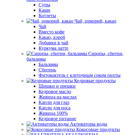
Супы
Каши
Котлеты
Чай, цикорий, какао
Чай
Вместо кофе
Какао, кэроб
Добавки в чай
Куркума латте
Сиропы, сбитни,
бальзамы
Бальзамы
Сбитень
Фитококтель с клеточным соком пихты
Кедровые продукты
Шишки и орешки
Кедровое масло
Живица на маслах
Капли для глаз
Капли для носа
Живица 100%
Кедровое питание
Активаторы воды
Кокосовые продукты
БЕЗ ГЛЮТЕНА