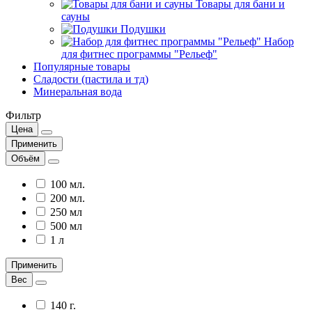
Товары для бани и
сауны
Подушки
Набор
для фитнес программы "Рельеф"
Популярные товары
Сладости (пастила и тд)
Минеральная вода
Фильтр
Цена
Применить
Объём
100 мл.
200 мл.
250 мл
500 мл
1 л
Применить
Вес
140 г.