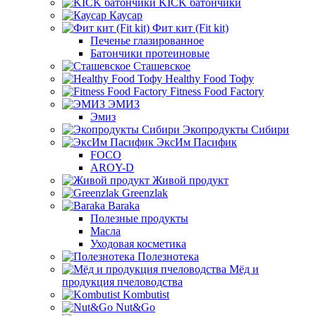
KICK батончики
Каусар
Фит кит (Fit kit)
Печенье глазированное
Батончики протеиновые
Сташевское
Healthy Food Тофу
Fitness Food Factory
ЭМИЗ
Эмиз
Экопродукты Сибири
ЭксИм Пасифик
FOCO
AROY-D
Живой продукт
Greenzlak
Baraka
Полезные продукты
Масла
Уходовая косметика
Полезнотека
Мёд и
продукция пчеловодства
Kombutist
Nut&Go