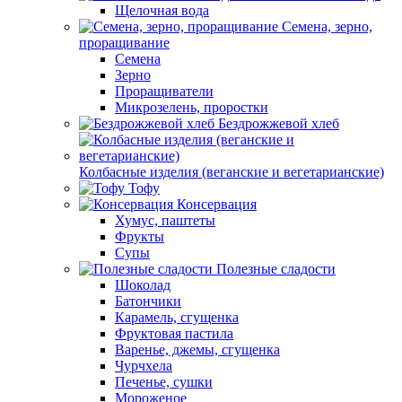
Щелочная вода
Семена, зерно,
проращивание
Семена
Зерно
Проращиватели
Микрозелень, проростки
Бездрожжевой хлеб
Колбасные изделия (веганские и вегетарианские)
Тофу
Консервация
Хумус, паштеты
Фрукты
Супы
Полезные сладости
Шоколад
Батончики
Карамель, сгущенка
Фруктовая пастила
Варенье, джемы, сгущенка
Чурчхела
Печенье, сушки
Мороженое