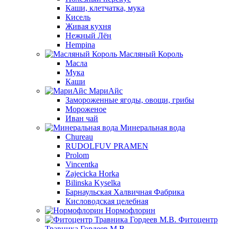
Каши, клетчатка, мука
Кисель
Живая кухня
Нежный Лён
Hempina
Масляный Король
Масла
Мука
Каши
МариАйс
Замороженные ягоды, овощи, грибы
Мороженое
Иван чай
Минеральная вода
Chureau
RUDOLFUV PRAMEN
Prolom
Vincentka
Zajecicka Horka
Bilinska Kyselka
Барнаульская Халвичная Фабрика
Кисловодская целебная
Нормофлорин
Фитоцентр
Травника Гордеев М.В.