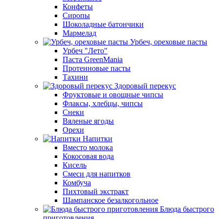
Конфеты
Сиропы
Шоколадные батончики
Мармелад
Урбеч, ореховые пасты
Урбеч "Лето"
Паста GreenMania
Протеиновые пасты
Тахини
Здоровый перекус
Фруктовые и овощные чипсы
Флаксы, хлебцы, чипсы
Снеки
Вяленые ягоды
Орехи
Напитки
Вместо молока
Кокосовая вода
Кисель
Смеси для напитков
Комбуча
Пихтовый экстракт
Шампанское безалкогольное
Блюда быстрого
приготовления