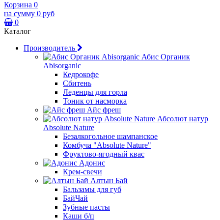
Корзина
0
на сумму
0 руб
0
Каталог
Производитель
Абис Органик
Abisorganic
Кедрокофе
Сбитень
Леденцы для горла
Тоник от насморка
Айс фреш
Абсолют натур
Absolute Nature
Безалкогольное шампанское
Комбуча "Absolute Nature"
Фруктово-ягодный квас
Адонис
Крем-свечи
Алтын Бай
Бальзамы для губ
БайЧай
Зубные пасты
Каши б/п