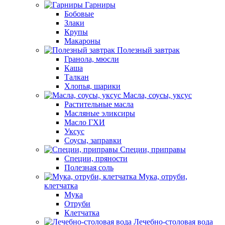
Гарниры
Бобовые
Злаки
Крупы
Макароны
Полезный завтрак
Гранола, мюсли
Каша
Талкан
Хлопья, шарики
Масла, соусы, уксус
Растительные масла
Масляные эликсиры
Масло ГХИ
Уксус
Соусы, заправки
Специи, приправы
Специи, пряности
Полезная соль
Мука, отруби,
клетчатка
Мука
Отруби
Клетчатка
Лечебно-столовая вода