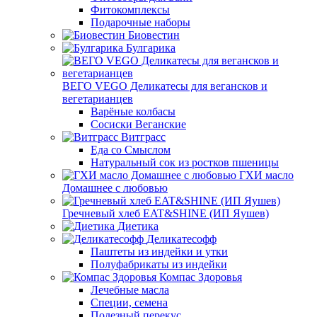
Фитокомплексы
Подарочные наборы
Биовестин
Булгарика
ВЕГО VEGO Деликатесы для вегансков и
вегетарианцев
Варёные колбасы
Сосиски Веганские
Витграсс
Еда со Смыслом
Натуральный сок из ростков пшеницы
ГХИ масло
Домашнее с любовью
Гречневый хлеб EAT&SHINE (ИП Яушев)
Диетика
Деликатесофф
Паштеты из индейки и утки
Полуфабрикаты из индейки
Компас Здоровья
Лечебные масла
Специи, семена
Полезный перекус