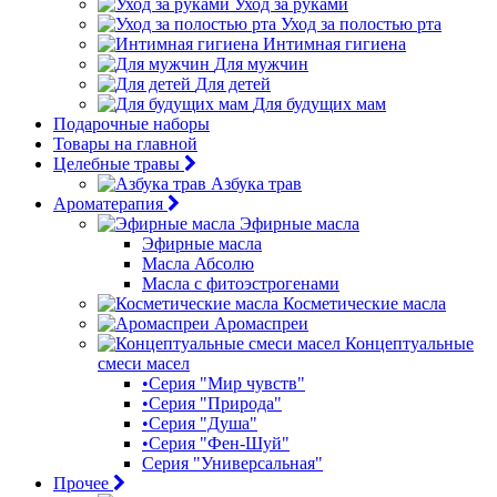
Уход за руками
Уход за полостью рта
Интимная гигиена
Для мужчин
Для детей
Для будущих мам
Подарочные наборы
Товары на главной
Целебные травы
Азбука трав
Ароматерапия
Эфирные масла
Эфирные масла
Масла Абсолю
Масла с фитоэстрогенами
Косметические масла
Аромаспреи
Концептуальные
смеси масел
•Серия "Мир чувств"
•Серия "Природа"
•Серия "Душа"
•Серия "Фен-Шуй"
Серия "Универсальная"
Прочее