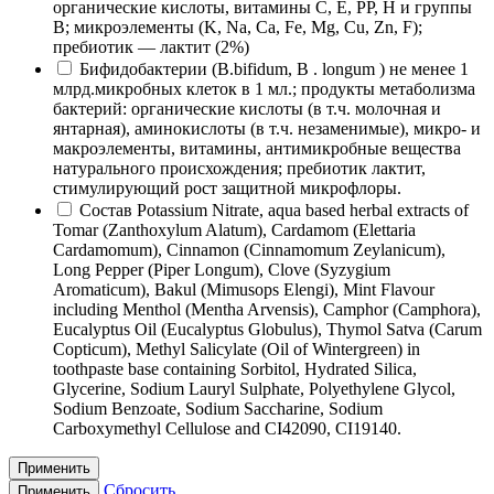
органические кислоты, витамины C, E, PP, H и группы
B; микроэлементы (K, Na, Ca, Fe, Mg, Cu, Zn, F);
пребиотик — лактит (2%)
Бифидобактерии (B.bifidum, B . longum ) не менее 1
млрд.микробных клеток в 1 мл.; продукты метаболизма
бактерий: органические кислоты (в т.ч. молочная и
янтарная), аминокислоты (в т.ч. незаменимые), микро- и
макроэлементы, витамины, антимикробные вещества
натурального происхождения; пребиотик лактит,
стимулирующий рост защитной микрофлоры.
Состав Potassium Nitrate, aqua based herbal extracts of
Tomar (Zanthoxylum Alatum), Cardamom (Elettaria
Cardamomum), Cinnamon (Cinnamomum Zeylanicum),
Long Pepper (Piper Longum), Clove (Syzygium
Aromaticum), Bakul (Mimusops Elengi), Mint Flavour
including Menthol (Mentha Arvensis), Camphor (Camphora),
Eucalyptus Oil (Eucalyptus Globulus), Thymol Satva (Carum
Copticum), Methyl Salicylate (Oil of Wintergreen) in
toothpaste base containing Sorbitol, Hydrated Silica,
Glycerine, Sodium Lauryl Sulphate, Polyethylene Glycol,
Sodium Benzoate, Sodium Saccharine, Sodium
Carboxymethyl Cellulose and CI42090, CI19140.
Применить
Сбросить
Применить