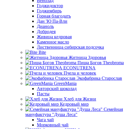
Венолад
Годжидоктор
Годжимбирь
Горная благодать
Дан 'Ю Па-Вли
Дианоль
Добродея
Живица кедровая
Каменное масло
Лиственница сибирская подсочка
Bite
Житница Здоровья
Пища Богов Theobroma
ECONUTRENA
Пчела и человек
Экофабрика Старослав
GreenMania
Авторский шоколад
Пасты
Хлеб для Жизни
Кедровый мир
Семейная
мануфактура "Душа Леса"
Чага чай
Морковный чай