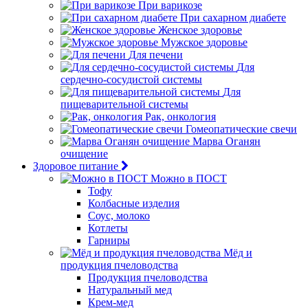
При варикозе
При сахарном диабете
Женское здоровье
Мужское здоровье
Для печени
Для
сердечно-сосудистой системы
Для
пищеварительной системы
Рак, онкология
Гомеопатические свечи
Марва Оганян
очищение
Здоровое питание
Можно в ПОСТ
Тофу
Колбасные изделия
Соус, молоко
Котлеты
Гарниры
Мёд и
продукция пчеловодства
Продукция пчеловодства
Натуральный мед
Крем-мед