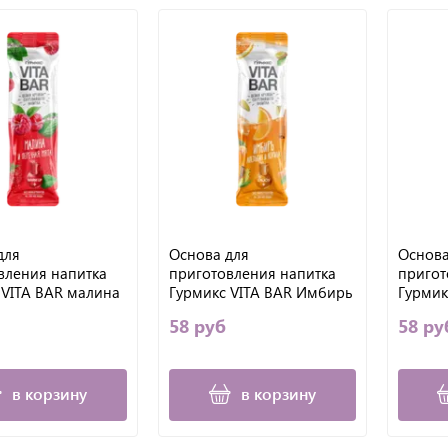
для
Основа для
Основа
вления напитка
приготовления напитка
пригот
 VITA BAR малина
Гурмикс VITA BAR Имбирь
Гурмик
ая мята, 25 мл.
апельсин и корица, 25 мл.
витам
58 руб
58 ру
ПРОСТ
Имбирь
в корзину
в корзину