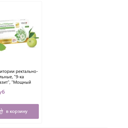
итории ректально-
льные, "9-ка
зит", "Мощный
 паразитам", 10 шт.
уб
в корзину