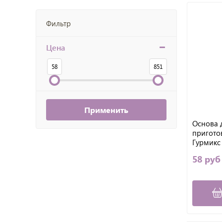
Фильтр
Цена
58
851
Применить
Основа 
пригото
Гурмикс
Облепих
58 руб
25 мл