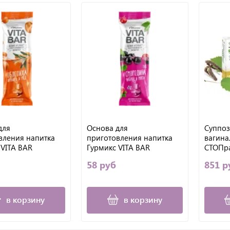
для
Основа для
Суппоз
вления напитка
приготовления напитка
вагина
 VITA BAR
Гурмикс VITA BAR
СТОПра
а, имбирь и мёд,
Смородина, чабрец и
удар по
58 руб
851 р
мята, 25 мл
в корзину
в корзину