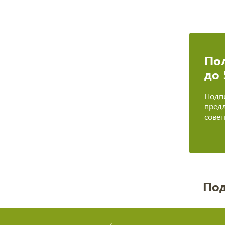
Пол
до
Подпи
предл
сове
Под