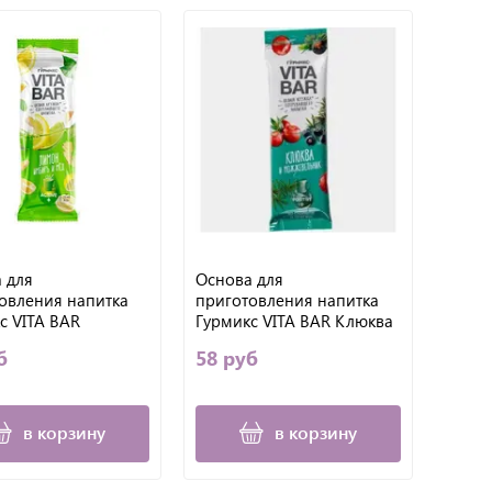
 для
Основа для
овления напитка
приготовления напитка
с VITA BAR
Гурмикс VITA BAR Клюква
инный ОТ
и можжевельник, 25 мл.
б
58 руб
УДЫ: Лимон,
, Мёд, 25 мл.
в корзину
в корзину