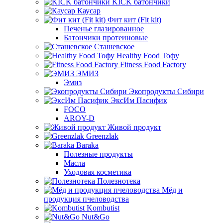
KICK батончики
Каусар
Фит кит (Fit kit)
Печенье глазированное
Батончики протеиновые
Сташевское
Healthy Food Тофу
Fitness Food Factory
ЭМИЗ
Эмиз
Экопродукты Сибири
ЭксИм Пасифик
FOCO
AROY-D
Живой продукт
Greenzlak
Baraka
Полезные продукты
Масла
Уходовая косметика
Полезнотека
Мёд и
продукция пчеловодства
Kombutist
Nut&Go