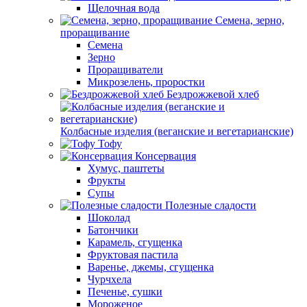
Щелочная вода
Семена, зерно,
проращивание
Семена
Зерно
Проращиватели
Микрозелень, проростки
Бездрожжевой хлеб
Колбасные изделия (веганские и вегетарианские)
Тофу
Консервация
Хумус, паштеты
Фрукты
Супы
Полезные сладости
Шоколад
Батончики
Карамель, сгущенка
Фруктовая пастила
Варенье, джемы, сгущенка
Чурчхела
Печенье, сушки
Мороженое