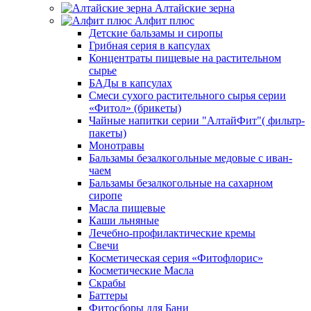
Алтайские зерна
Алфит плюс
Детские бальзамы и сиропы
Грибная серия в капсулах
Концентраты пищевые на растительном
сырье
БАДы в капсулах
Смеси сухого растительного сырья серии
«Фитол» (брикеты)
Чайные напитки серии "АлтайФит"( фильтр-
пакеты)
Монотравы
Бальзамы безалкогольные медовые с иван-
чаем
Бальзамы безалкогольные на сахарном
сиропе
Масла пищевые
Каши льняные
Лечебно-профилактические кремы
Свечи
Косметическая серия «Фитофлорис»
Косметические Масла
Скрабы
Баттеры
Фитосборы для Бани