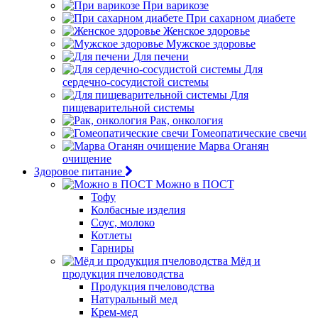
При варикозе
При сахарном диабете
Женское здоровье
Мужское здоровье
Для печени
Для
сердечно-сосудистой системы
Для
пищеварительной системы
Рак, онкология
Гомеопатические свечи
Марва Оганян
очищение
Здоровое питание
Можно в ПОСТ
Тофу
Колбасные изделия
Соус, молоко
Котлеты
Гарниры
Мёд и
продукция пчеловодства
Продукция пчеловодства
Натуральный мед
Крем-мед