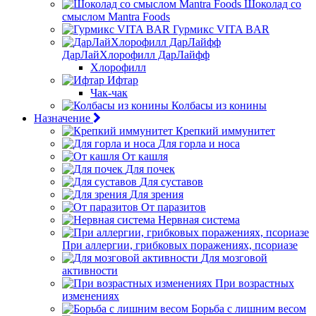
Шоколад со
смыслом Mantra Foods
Гурмикс VITA BAR
ДарЛайХлорофилл ДарЛайфф
Хлорофилл
Ифтар
Чак-чак
Колбасы из конины
Назначение
Крепкий иммунитет
Для горла и носа
От кашля
Для почек
Для суставов
Для зрения
От паразитов
Нервная система
При аллергии, грибковых поражениях, псориазе
Для мозговой
активности
При возрастных
изменениях
Борьба с лишним весом