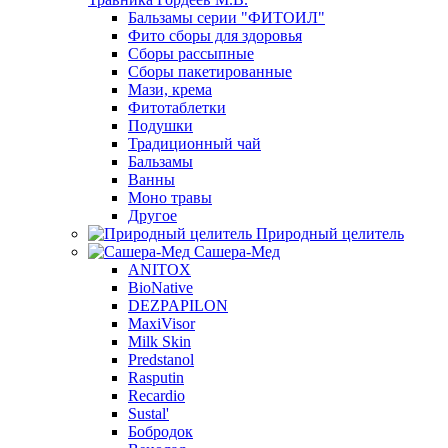
Бальзамы серии "ФИТОИЛ"
Фито сборы для здоровья
Сборы рассыпные
Сборы пакетированные
Мази, крема
Фитотаблетки
Подушки
Традиционный чай
Бальзамы
Ванны
Моно травы
Другое
Природный целитель
Сашера-Мед
ANITOX
BioNative
DEZPAPILON
MaxiVisor
Milk Skin
Predstanol
Rasputin
Recardio
Sustal'
Бобродок