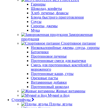
Гарниры
Шоколад, конфеты
Хлеб, печенье, флаксы
Блюда быстрого приготовления
Соусы
Сиропы, джемы
Мука
Замороженная
продукция
Спортивное питание
Низкокалорийные джемы, соусы, сиропы
Батончики
Протеиновое печенье
Протеиновые смеси для выпечки
Смесь для протеиновых коктейлей и
мороженого
Протеиновые каши, супы
Ореховые пасты
Витаминные добавки
Протеиновый шоколад
Живые витамины
Мумиё и йод
Суперфуды
Плоды, ягоды