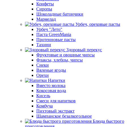
Конфеты
Сиропы
Шоколадные батончики
Мармелад
Урбеч, ореховые пасты
Урбеч "Лето"
Паста GreenMania
Протеиновые пасты
Тахини
Здоровый перекус
Фруктовые и овощные чипсы
Флаксы, хлебцы, чипсы
Снеки
Вяленые ягоды
Орехи
Напитки
Вместо молока
Кокосовая вода
Кисель
Смеси для напитков
Комбуча
Пихтовый экстракт
Шампанское безалкогольное
Блюда быстрого
приготовления