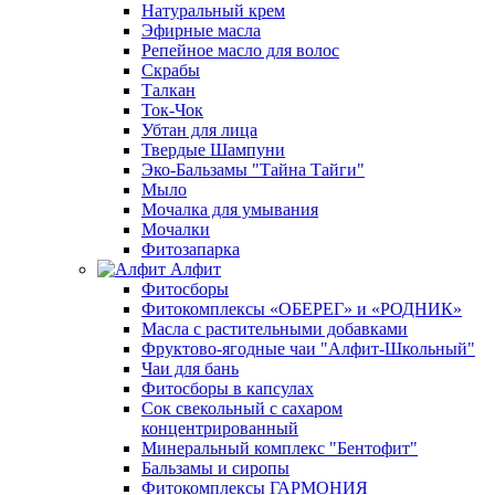
Натуральный крем
Эфирные масла
Репейное масло для волос
Скрабы
Талкан
Ток-Чок
Убтан для лица
Твердые Шампуни
Эко-Бальзамы "Тайна Тайги"
Мыло
Мочалка для умывания
Мочалки
Фитозапарка
Алфит
Фитосборы
Фитокомплексы «ОБЕРЕГ» и «РОДНИК»
Масла с растительными добавками
Фруктово-ягодные чаи "Алфит-Школьный"
Чаи для бань
Фитосборы в капсулах
Сок свекольный с сахаром
концентрированный
Минеральный комплекс "Бентофит"
Бальзамы и сиропы
Фитокомплексы ГАРМОНИЯ