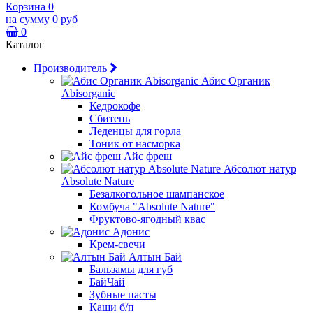
Корзина
0
на сумму
0 руб
0
Каталог
Производитель
Абис Органик
Abisorganic
Кедрокофе
Сбитень
Леденцы для горла
Тоник от насморка
Айс фреш
Абсолют натур
Absolute Nature
Безалкогольное шампанское
Комбуча "Absolute Nature"
Фруктово-ягодный квас
Адонис
Крем-свечи
Алтын Бай
Бальзамы для губ
БайЧай
Зубные пасты
Каши б/п