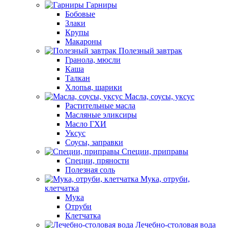
Гарниры
Бобовые
Злаки
Крупы
Макароны
Полезный завтрак
Гранола, мюсли
Каша
Талкан
Хлопья, шарики
Масла, соусы, уксус
Растительные масла
Масляные эликсиры
Масло ГХИ
Уксус
Соусы, заправки
Специи, приправы
Специи, пряности
Полезная соль
Мука, отруби,
клетчатка
Мука
Отруби
Клетчатка
Лечебно-столовая вода