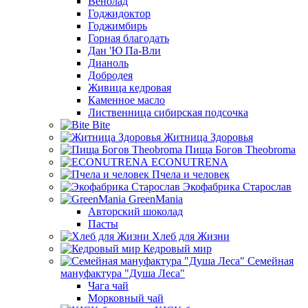
Венолад
Годжидоктор
Годжимбирь
Горная благодать
Дан 'Ю Па-Вли
Дианоль
Добродея
Живица кедровая
Каменное масло
Лиственница сибирская подсочка
Bite
Житница Здоровья
Пища Богов Theobroma
ECONUTRENA
Пчела и человек
Экофабрика Старослав
GreenMania
Авторский шоколад
Пасты
Хлеб для Жизни
Кедровый мир
Семейная
мануфактура "Душа Леса"
Чага чай
Морковный чай