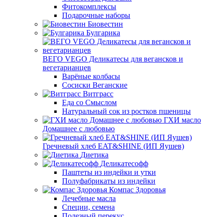
Фитокомплексы
Подарочные наборы
Биовестин
Булгарика
ВЕГО VEGO Деликатесы для вегансков и
вегетарианцев
Варёные колбасы
Сосиски Веганские
Витграсс
Еда со Смыслом
Натуральный сок из ростков пшеницы
ГХИ масло
Домашнее с любовью
Гречневый хлеб EAT&SHINE (ИП Яушев)
Диетика
Деликатесофф
Паштеты из индейки и утки
Полуфабрикаты из индейки
Компас Здоровья
Лечебные масла
Специи, семена
Полезный перекус