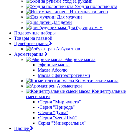
Уход за руками
Уход за полостью рта
Интимная гигиена
Для мужчин
Для детей
Для будущих мам
Подарочные наборы
Товары на главной
Целебные травы
Азбука трав
Ароматерапия
Эфирные масла
Эфирные масла
Масла Абсолю
Масла с фитоэстрогенами
Косметические масла
Аромаспреи
Концептуальные
смеси масел
•Серия "Мир чувств"
•Серия "Природа"
•Серия "Душа"
•Серия "Фен-Шуй"
Серия "Универсальная"
Прочее