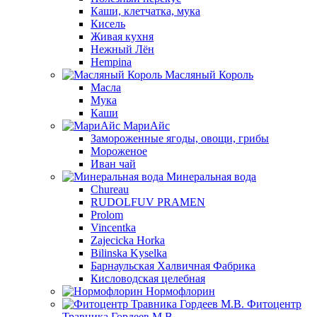
Каши, клетчатка, мука
Кисель
Живая кухня
Нежный Лён
Hempina
Масляный Король
Масла
Мука
Каши
МариАйс
Замороженные ягоды, овощи, грибы
Мороженое
Иван чай
Минеральная вода
Chureau
RUDOLFUV PRAMEN
Prolom
Vincentka
Zajecicka Horka
Bilinska Kyselka
Барнаульская Халвичная Фабрика
Кисловодская целебная
Нормофлорин
Фитоцентр
Травника Гордеев М.В.