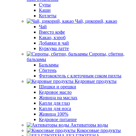
Супы
Каши
Котлеты
Чай, цикорий, какао
Чай
Вместо кофе
Какао, кэроб
Добавки в чай
Куркума латте
Сиропы, сбитни,
бальзамы
Бальзамы
Сбитень
Фитококтель с клеточным соком пихты
Кедровые продукты
Шишки и орешки
Кедровое масло
Живица на маслах
Капли для глаз
Капли для носа
Живица 100%
Кедровое питание
Активаторы воды
Кокосовые продукты
БЕЗ ГЛЮТЕНА