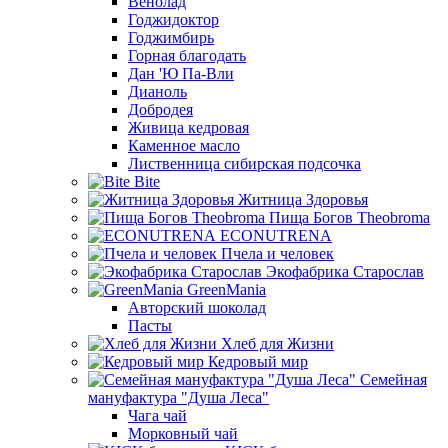
Венолад
Годжидоктор
Годжимбирь
Горная благодать
Дан 'Ю Па-Вли
Дианоль
Добродея
Живица кедровая
Каменное масло
Лиственница сибирская подсочка
Bite
Житница Здоровья
Пища Богов Theobroma
ECONUTRENA
Пчела и человек
Экофабрика Старослав
GreenMania
Авторский шоколад
Пасты
Хлеб для Жизни
Кедровый мир
Семейная
мануфактура "Душа Леса"
Чага чай
Морковный чай