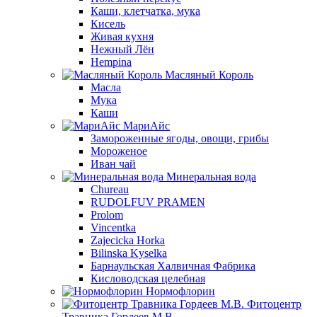
Каши, клетчатка, мука
Кисель
Живая кухня
Нежный Лён
Hempina
Масляный Король
Масла
Мука
Каши
МариАйс
Замороженные ягоды, овощи, грибы
Мороженое
Иван чай
Минеральная вода
Chureau
RUDOLFUV PRAMEN
Prolom
Vincentka
Zajecicka Horka
Bilinska Kyselka
Барнаульская Халвичная Фабрика
Кисловодская целебная
Нормофлорин
Фитоцентр
Травника Гордеев М.В.