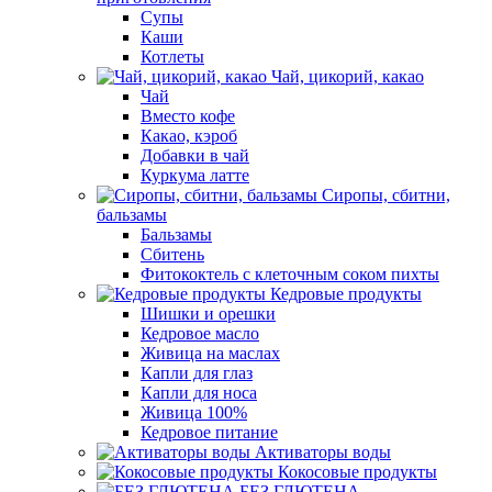
Супы
Каши
Котлеты
Чай, цикорий, какао
Чай
Вместо кофе
Какао, кэроб
Добавки в чай
Куркума латте
Сиропы, сбитни,
бальзамы
Бальзамы
Сбитень
Фитококтель с клеточным соком пихты
Кедровые продукты
Шишки и орешки
Кедровое масло
Живица на маслах
Капли для глаз
Капли для носа
Живица 100%
Кедровое питание
Активаторы воды
Кокосовые продукты
БЕЗ ГЛЮТЕНА