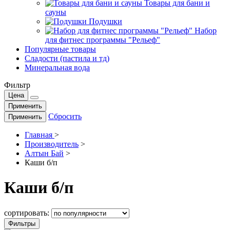
Товары для бани и
сауны
Подушки
Набор
для фитнес программы "Рельеф"
Популярные товары
Сладости (пастила и тд)
Минеральная вода
Фильтр
Цена
Применить
Сбросить
Применить
Главная
>
Производитель
>
Алтын Бай
>
Каши б/п
Каши б/п
сортировать:
Фильтры