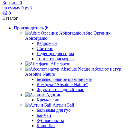
Корзина
0
на сумму
0 руб
0
Каталог
Производитель
Абис Органик
Abisorganic
Кедрокофе
Сбитень
Леденцы для горла
Тоник от насморка
Айс фреш
Абсолют натур
Absolute Nature
Безалкогольное шампанское
Комбуча "Absolute Nature"
Фруктово-ягодный квас
Адонис
Крем-свечи
Алтын Бай
Бальзамы для губ
БайЧай
Зубные пасты
Каши б/п