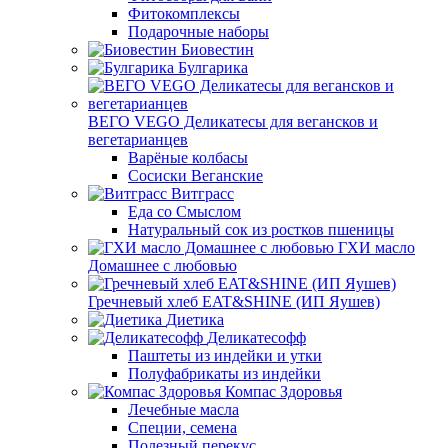
Фитокомплексы
Подарочные наборы
Биовестин
Булгарика
ВЕГО VEGO Деликатесы для вегансков и
вегетарианцев
Варёные колбасы
Сосиски Веганские
Витграсс
Еда со Смыслом
Натуральный сок из ростков пшеницы
ГХИ масло
Домашнее с любовью
Гречневый хлеб EAT&SHINE (ИП Яушев)
Диетика
Деликатесофф
Паштеты из индейки и утки
Полуфабрикаты из индейки
Компас Здоровья
Лечебные масла
Специи, семена
Полезный перекус