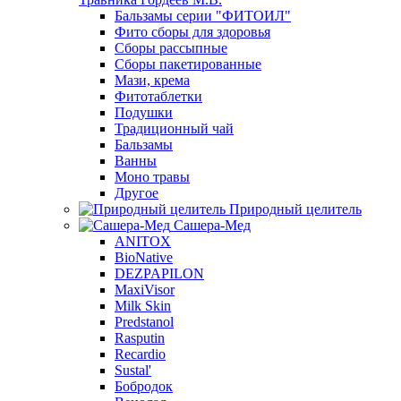
Бальзамы серии "ФИТОИЛ"
Фито сборы для здоровья
Сборы рассыпные
Сборы пакетированные
Мази, крема
Фитотаблетки
Подушки
Традиционный чай
Бальзамы
Ванны
Моно травы
Другое
Природный целитель
Сашера-Мед
ANITOX
BioNative
DEZPAPILON
MaxiVisor
Milk Skin
Predstanol
Rasputin
Recardio
Sustal'
Бобродок