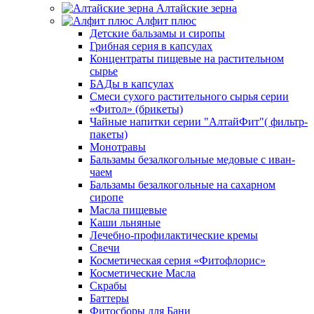
Алтайские зерна
Алфит плюс
Детские бальзамы и сиропы
Грибная серия в капсулах
Концентраты пищевые на растительном
сырье
БАДы в капсулах
Смеси сухого растительного сырья серии
«Фитол» (брикеты)
Чайные напитки серии "АлтайФит"( фильтр-
пакеты)
Монотравы
Бальзамы безалкогольные медовые с иван-
чаем
Бальзамы безалкогольные на сахарном
сиропе
Масла пищевые
Каши льняные
Лечебно-профилактические кремы
Свечи
Косметическая серия «Фитофлорис»
Косметические Масла
Скрабы
Баттеры
Фитосборы для Бани