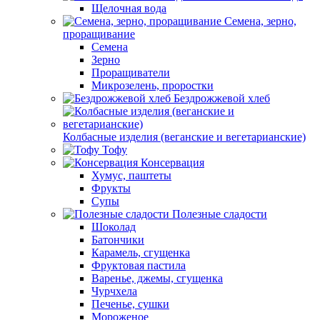
Щелочная вода
Семена, зерно,
проращивание
Семена
Зерно
Проращиватели
Микрозелень, проростки
Бездрожжевой хлеб
Колбасные изделия (веганские и вегетарианские)
Тофу
Консервация
Хумус, паштеты
Фрукты
Супы
Полезные сладости
Шоколад
Батончики
Карамель, сгущенка
Фруктовая пастила
Варенье, джемы, сгущенка
Чурчхела
Печенье, сушки
Мороженое