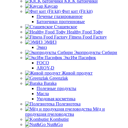
KICK батончики
Каусар
Фит кит (Fit kit)
Печенье глазированное
Батончики протеиновые
Сташевское
Healthy Food Тофу
Fitness Food Factory
ЭМИЗ
Эмиз
Экопродукты Сибири
ЭксИм Пасифик
FOCO
AROY-D
Живой продукт
Greenzlak
Baraka
Полезные продукты
Масла
Уходовая косметика
Полезнотека
Мёд и
продукция пчеловодства
Kombutist
Nut&Go