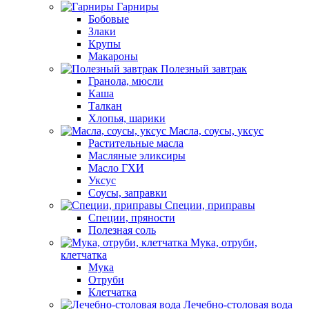
Гарниры
Бобовые
Злаки
Крупы
Макароны
Полезный завтрак
Гранола, мюсли
Каша
Талкан
Хлопья, шарики
Масла, соусы, уксус
Растительные масла
Масляные эликсиры
Масло ГХИ
Уксус
Соусы, заправки
Специи, приправы
Специи, пряности
Полезная соль
Мука, отруби,
клетчатка
Мука
Отруби
Клетчатка
Лечебно-столовая вода