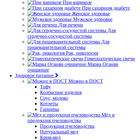
При варикозе
При сахарном диабете
Женское здоровье
Мужское здоровье
Для печени
Для
сердечно-сосудистой системы
Для
пищеварительной системы
Рак, онкология
Гомеопатические свечи
Марва Оганян
очищение
Здоровое питание
Можно в ПОСТ
Тофу
Колбасные изделия
Соус, молоко
Котлеты
Гарниры
Мёд и
продукция пчеловодства
Продукция пчеловодства
Натуральный мед
Крем-мед