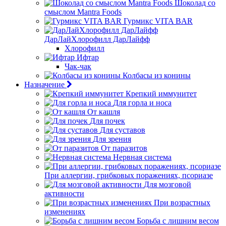
Шоколад со
смыслом Mantra Foods
Гурмикс VITA BAR
ДарЛайХлорофилл ДарЛайфф
Хлорофилл
Ифтар
Чак-чак
Колбасы из конины
Назначение
Крепкий иммунитет
Для горла и носа
От кашля
Для почек
Для суставов
Для зрения
От паразитов
Нервная система
При аллергии, грибковых поражениях, псориазе
Для мозговой
активности
При возрастных
изменениях
Борьба с лишним весом