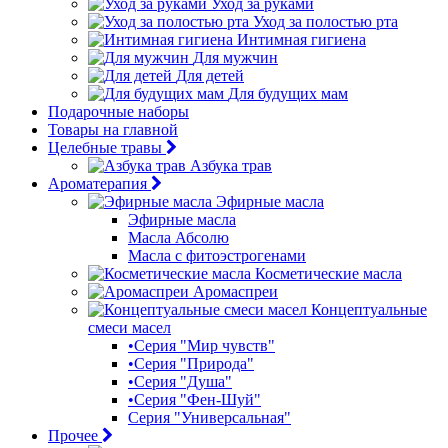
Уход за руками
Уход за полостью рта
Интимная гигиена
Для мужчин
Для детей
Для будущих мам
Подарочные наборы
Товары на главной
Целебные травы
Азбука трав
Ароматерапия
Эфирные масла
Эфирные масла
Масла Абсолю
Масла с фитоэстрогенами
Косметические масла
Аромаспреи
Концептуальные
смеси масел
•Серия "Мир чувств"
•Серия "Природа"
•Серия "Душа"
•Серия "Фен-Шуй"
Серия "Универсальная"
Прочее