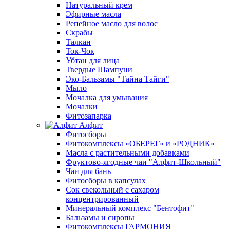
Натуральный крем
Эфирные масла
Репейное масло для волос
Скрабы
Талкан
Ток-Чок
Убтан для лица
Твердые Шампуни
Эко-Бальзамы "Тайна Тайги"
Мыло
Мочалка для умывания
Мочалки
Фитозапарка
Алфит
Фитосборы
Фитокомплексы «ОБЕРЕГ» и «РОДНИК»
Масла с растительными добавками
Фруктово-ягодные чаи "Алфит-Школьный"
Чаи для бань
Фитосборы в капсулах
Сок свекольный с сахаром
концентрированный
Минеральный комплекс "Бентофит"
Бальзамы и сиропы
Фитокомплексы ГАРМОНИЯ