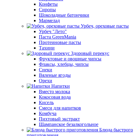
Конфеты
Сиропы
Шоколадные батончики
Мармелад
Урбеч, ореховые пасты
Урбеч "Лето"
Паста GreenMania
Протеиновые пасты
Тахини
Здоровый перекус
Фруктовые и овощные чипсы
Флаксы, хлебцы, чипсы
Снеки
Вяленые ягоды
Орехи
Напитки
Вместо молока
Кокосовая вода
Кисель
Смеси для напитков
Комбуча
Пихтовый экстракт
Шампанское безалкогольное
Блюда быстрого
приготовления