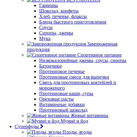
Гарниры
Шоколад, конфеты
Хлеб, печенье, флаксы
Блюда быстрого приготовления
Соусы
Сиропы, джемы
Мука
Замороженная
продукция
Спортивное питание
Низкокалорийные джемы, соусы, сиропы
Батончики
Протеиновое печенье
Протеиновые смеси для выпечки
Смесь для протеиновых коктейлей и
мороженого
Протеиновые каши, супы
Ореховые пасты
Витаминные добавки
Протеиновый шоколад
Живые витамины
Мумиё и йод
Суперфуды
Плоды, ягоды