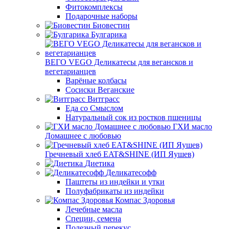
Фитокомплексы
Подарочные наборы
Биовестин
Булгарика
ВЕГО VEGO Деликатесы для вегансков и
вегетарианцев
Варёные колбасы
Сосиски Веганские
Витграсс
Еда со Смыслом
Натуральный сок из ростков пшеницы
ГХИ масло
Домашнее с любовью
Гречневый хлеб EAT&SHINE (ИП Яушев)
Диетика
Деликатесофф
Паштеты из индейки и утки
Полуфабрикаты из индейки
Компас Здоровья
Лечебные масла
Специи, семена
Полезный перекус