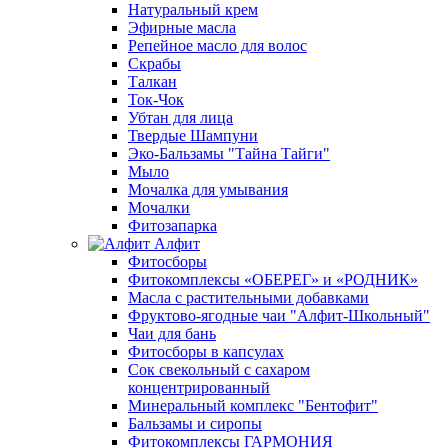
Натуральный крем
Эфирные масла
Репейное масло для волос
Скрабы
Талкан
Ток-Чок
Убтан для лица
Твердые Шампуни
Эко-Бальзамы "Тайна Тайги"
Мыло
Мочалка для умывания
Мочалки
Фитозапарка
Алфит
Фитосборы
Фитокомплексы «ОБЕРЕГ» и «РОДНИК»
Масла с растительными добавками
Фруктово-ягодные чаи "Алфит-Школьный"
Чаи для бань
Фитосборы в капсулах
Сок свекольный с сахаром
концентрированный
Минеральный комплекс "Бентофит"
Бальзамы и сиропы
Фитокомплексы ГАРМОНИЯ