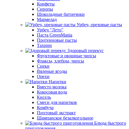
Конфеты
Сиропы
Шоколадные батончики
Мармелад
Урбеч, ореховые пасты
Урбеч "Лето"
Паста GreenMania
Протеиновые пасты
Тахини
Здоровый перекус
Фруктовые и овощные чипсы
Флаксы, хлебцы, чипсы
Снеки
Вяленые ягоды
Орехи
Напитки
Вместо молока
Кокосовая вода
Кисель
Смеси для напитков
Комбуча
Пихтовый экстракт
Шампанское безалкогольное
Блюда быстрого
приготовления