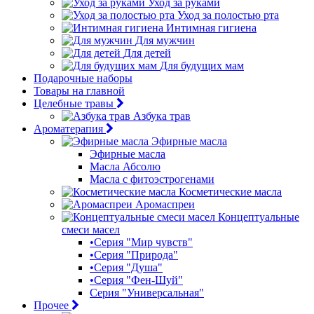
Уход за руками
Уход за полостью рта
Интимная гигиена
Для мужчин
Для детей
Для будущих мам
Подарочные наборы
Товары на главной
Целебные травы
Азбука трав
Ароматерапия
Эфирные масла
Эфирные масла
Масла Абсолю
Масла с фитоэстрогенами
Косметические масла
Аромаспреи
Концептуальные
смеси масел
•Серия "Мир чувств"
•Серия "Природа"
•Серия "Душа"
•Серия "Фен-Шуй"
Серия "Универсальная"
Прочее