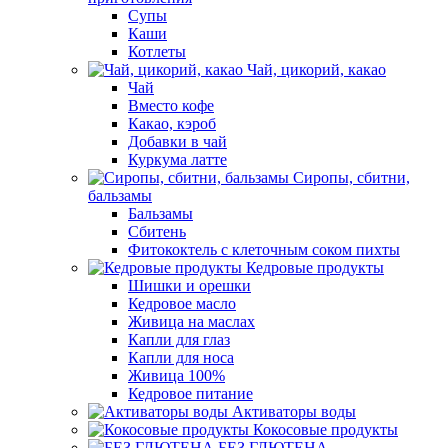
Супы
Каши
Котлеты
Чай, цикорий, какао
Чай
Вместо кофе
Какао, кэроб
Добавки в чай
Куркума латте
Сиропы, сбитни,
бальзамы
Бальзамы
Сбитень
Фитококтель с клеточным соком пихты
Кедровые продукты
Шишки и орешки
Кедровое масло
Живица на маслах
Капли для глаз
Капли для носа
Живица 100%
Кедровое питание
Активаторы воды
Кокосовые продукты
БЕЗ ГЛЮТЕНА