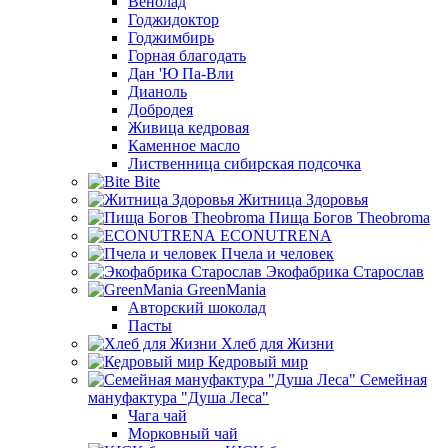
Венолад
Годжидоктор
Годжимбирь
Горная благодать
Дан 'Ю Па-Вли
Дианоль
Добродея
Живица кедровая
Каменное масло
Лиственница сибирская подсочка
Bite
Житница Здоровья
Пища Богов Theobroma
ECONUTRENA
Пчела и человек
Экофабрика Старослав
GreenMania
Авторский шоколад
Пасты
Хлеб для Жизни
Кедровый мир
Семейная
мануфактура "Душа Леса"
Чага чай
Морковный чай