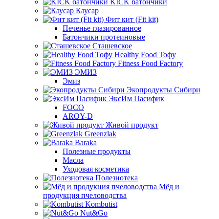
KICK батончики
Каусар
Фит кит (Fit kit)
Печенье глазированное
Батончики протеиновые
Сташевское
Healthy Food Тофу
Fitness Food Factory
ЭМИЗ
Эмиз
Экопродукты Сибири
ЭксИм Пасифик
FOCO
AROY-D
Живой продукт
Greenzlak
Baraka
Полезные продукты
Масла
Уходовая косметика
Полезнотека
Мёд и
продукция пчеловодства
Kombutist
Nut&Go