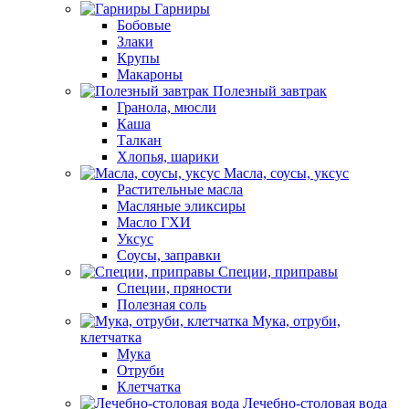
Гарниры
Бобовые
Злаки
Крупы
Макароны
Полезный завтрак
Гранола, мюсли
Каша
Талкан
Хлопья, шарики
Масла, соусы, уксус
Растительные масла
Масляные эликсиры
Масло ГХИ
Уксус
Соусы, заправки
Специи, приправы
Специи, пряности
Полезная соль
Мука, отруби,
клетчатка
Мука
Отруби
Клетчатка
Лечебно-столовая вода