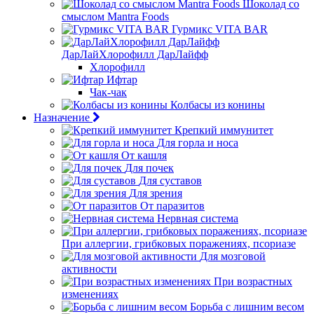
Шоколад со
смыслом Mantra Foods
Гурмикс VITA BAR
ДарЛайХлорофилл ДарЛайфф
Хлорофилл
Ифтар
Чак-чак
Колбасы из конины
Назначение
Крепкий иммунитет
Для горла и носа
От кашля
Для почек
Для суставов
Для зрения
От паразитов
Нервная система
При аллергии, грибковых поражениях, псориазе
Для мозговой
активности
При возрастных
изменениях
Борьба с лишним весом