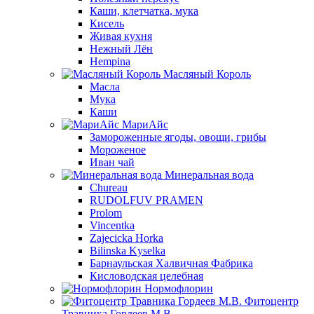
Каши, клетчатка, мука
Кисель
Живая кухня
Нежный Лён
Hempina
Масляный Король
Масла
Мука
Каши
МариАйс
Замороженные ягоды, овощи, грибы
Мороженое
Иван чай
Минеральная вода
Chureau
RUDOLFUV PRAMEN
Prolom
Vincentka
Zajecicka Horka
Bilinska Kyselka
Барнаульская Халвичная Фабрика
Кисловодская целебная
Нормофлорин
Фитоцентр
Травника Гордеев М.В.