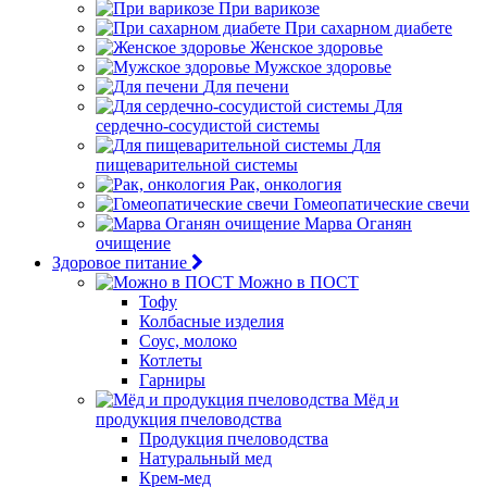
При варикозе
При сахарном диабете
Женское здоровье
Мужское здоровье
Для печени
Для
сердечно-сосудистой системы
Для
пищеварительной системы
Рак, онкология
Гомеопатические свечи
Марва Оганян
очищение
Здоровое питание
Можно в ПОСТ
Тофу
Колбасные изделия
Соус, молоко
Котлеты
Гарниры
Мёд и
продукция пчеловодства
Продукция пчеловодства
Натуральный мед
Крем-мед