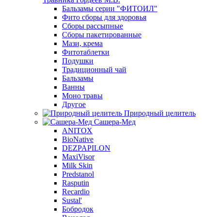
Бальзамы серии "ФИТОИЛ"
Фито сборы для здоровья
Сборы рассыпные
Сборы пакетированные
Мази, крема
Фитотаблетки
Подушки
Традиционный чай
Бальзамы
Ванны
Моно травы
Другое
Природный целитель
Сашера-Мед
ANITOX
BioNative
DEZPAPILON
MaxiVisor
Milk Skin
Predstanol
Rasputin
Recardio
Sustal'
Бобродок