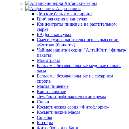
Алтайские зерна
Алфит плюс
Детские бальзамы и сиропы
Грибная серия в капсулах
Концентраты пищевые на растительном
сырье
БАДы в капсулах
Смеси сухого растительного сырья серии
«Фитол» (брикеты)
Чайные напитки серии "АлтайФит"( фильтр-
пакеты)
Монотравы
Бальзамы безалкогольные медовые с иван-
чаем
Бальзамы безалкогольные на сахарном
сиропе
Масла пищевые
Каши льняные
Лечебно-профилактические кремы
Свечи
Косметическая серия «Фитофлорис»
Косметические Масла
Скрабы
Баттеры
Фитосборы для Бани