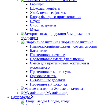
Гарниры
Шоколад, конфеты
Хлеб, печенье, флаксы
Блюда быстрого приготовления
Соусы
Сиропы, джемы
Мука
Замороженная
продукция
Спортивное питание
Низкокалорийные джемы, соусы, сиропы
Батончики
Протеиновое печенье
Протеиновые смеси для выпечки
Смесь для протеиновых коктейлей и
мороженого
Протеиновые каши, супы
Ореховые пасты
Витаминные добавки
Протеиновый шоколад
Живые витамины
Мумиё и йод
Суперфуды
Плоды, ягоды