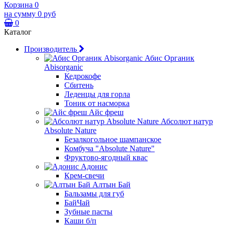
Корзина
0
на сумму
0 руб
0
Каталог
Производитель
Абис Органик
Abisorganic
Кедрокофе
Сбитень
Леденцы для горла
Тоник от насморка
Айс фреш
Абсолют натур
Absolute Nature
Безалкогольное шампанское
Комбуча "Absolute Nature"
Фруктово-ягодный квас
Адонис
Крем-свечи
Алтын Бай
Бальзамы для губ
БайЧай
Зубные пасты
Каши б/п