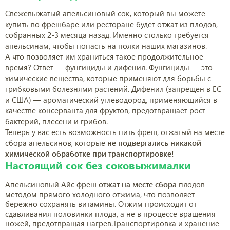
Свежевыжатый апельсиновый сок, который вы можете
купить во фрешбаре или ресторане будет отжат из плодов,
собранных 2-3 месяца назад. Именно столько требуется
апельсинам, чтобы попасть на полки наших магазинов.
А что позволяет им храниться такое продолжительное
время? Ответ — фунгициды и дифенил. Фунгициды — это
химические вещества, которые применяют для борьбы с
грибковыми болезнями растений. Дифенил (запрещен в ЕС
и США) — ароматический углеводород, применяющийся в
качестве консерванта для фруктов, предотвращает рост
бактерий, плесени и грибов.
Теперь у вас есть возможность пить фреш, отжатый на месте
сбора апельсинов, которые
не подвергались никакой
химической обработке при транспортировке!
Настоящий сок без соковыжималки
Апельсиновый Айс фреш
отжат на месте сбора
плодов
методом прямого холодного отжима, что позволяет
бережно сохранять витамины. Отжим происходит от
сдавливания половинки плода, а не в процессе вращения
ножей, предотвращая нагрев.Транспортировка и хранение