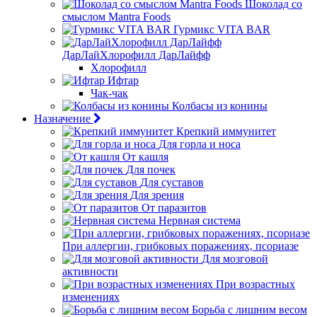
Шоколад со
смыслом Mantra Foods
Гурмикс VITA BAR
ДарЛайХлорофилл ДарЛайфф
Хлорофилл
Ифтар
Чак-чак
Колбасы из конины
Назначение
Крепкий иммунитет
Для горла и носа
От кашля
Для почек
Для суставов
Для зрения
От паразитов
Нервная система
При аллергии, грибковых поражениях, псориазе
Для мозговой
активности
При возрастных
изменениях
Борьба с лишним весом