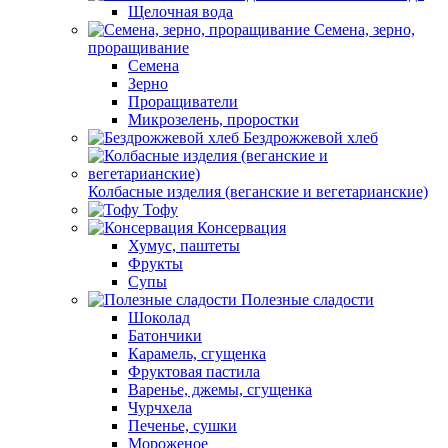
Щелочная вода
Семена, зерно,
проращивание
Семена
Зерно
Проращиватели
Микрозелень, проростки
Бездрожжевой хлеб
Колбасные изделия (веганские и вегетарианские)
Тофу
Консервация
Хумус, паштеты
Фрукты
Супы
Полезные сладости
Шоколад
Батончики
Карамель, сгущенка
Фруктовая пастила
Варенье, джемы, сгущенка
Чурчхела
Печенье, сушки
Мороженое