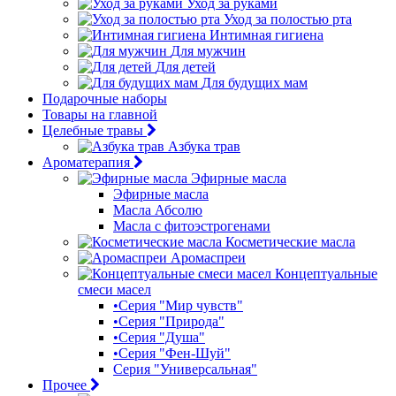
Уход за руками
Уход за полостью рта
Интимная гигиена
Для мужчин
Для детей
Для будущих мам
Подарочные наборы
Товары на главной
Целебные травы
Азбука трав
Ароматерапия
Эфирные масла
Эфирные масла
Масла Абсолю
Масла с фитоэстрогенами
Косметические масла
Аромаспреи
Концептуальные
смеси масел
•Серия "Мир чувств"
•Серия "Природа"
•Серия "Душа"
•Серия "Фен-Шуй"
Серия "Универсальная"
Прочее