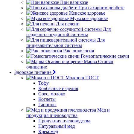
При варикозе
При сахарном диабете
Женское здоровье
Мужское здоровье
Для печени
Для
сердечно-сосудистой системы
Для
пищеварительной системы
Рак, онкология
Гомеопатические свечи
Марва Оганян
очищение
Здоровое питание
Можно в ПОСТ
Тофу
Колбасные изделия
Соус, молоко
Котлеты
Гарниры
Мёд и
продукция пчеловодства
Продукция пчеловодства
Натуральный мед
Крем-мед