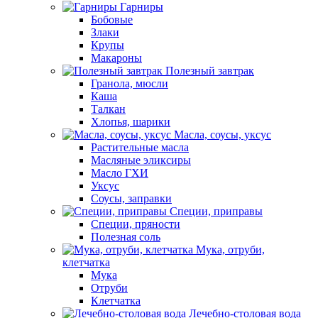
Гарниры
Бобовые
Злаки
Крупы
Макароны
Полезный завтрак
Гранола, мюсли
Каша
Талкан
Хлопья, шарики
Масла, соусы, уксус
Растительные масла
Масляные эликсиры
Масло ГХИ
Уксус
Соусы, заправки
Специи, приправы
Специи, пряности
Полезная соль
Мука, отруби,
клетчатка
Мука
Отруби
Клетчатка
Лечебно-столовая вода