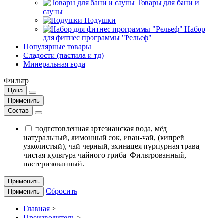
Товары для бани и
сауны
Подушки
Набор
для фитнес программы "Рельеф"
Популярные товары
Сладости (пастила и тд)
Минеральная вода
Фильтр
Цена
Применить
Состав
подготовленная артезианская вода, мёд
натуральный, лимонный сок, иван-чай, (кипрей
узколистый), чай черный, эхинацея пурпурная трава,
чистая культура чайного гриба. Фильтрованный,
пастеризованный.
Применить
Сбросить
Применить
Главная
>
Производитель
>