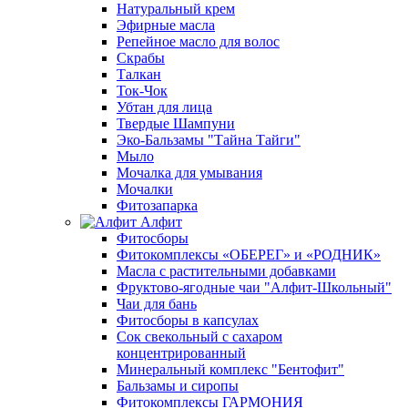
Натуральный крем
Эфирные масла
Репейное масло для волос
Скрабы
Талкан
Ток-Чок
Убтан для лица
Твердые Шампуни
Эко-Бальзамы "Тайна Тайги"
Мыло
Мочалка для умывания
Мочалки
Фитозапарка
Алфит
Фитосборы
Фитокомплексы «ОБЕРЕГ» и «РОДНИК»
Масла с растительными добавками
Фруктово-ягодные чаи "Алфит-Школьный"
Чаи для бань
Фитосборы в капсулах
Сок свекольный с сахаром
концентрированный
Минеральный комплекс "Бентофит"
Бальзамы и сиропы
Фитокомплексы ГАРМОНИЯ