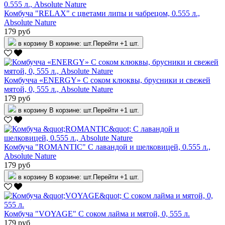
Комбуча "RELAX" с цветами липы и чабрецом, 0.555 л.,
Absolute Nature
179 руб
в корзину
В корзине:
шт.
Перейти
+1 шт.
Комбучча «ENERGY» С соком клюквы, брусники и свежей
мятой, 0, 555 л., Absolute Nature
179 руб
в корзину
В корзине:
шт.
Перейти
+1 шт.
Комбуча "ROMANTIC" С лавандой и шелковицей, 0.555 л.,
Absolute Nature
179 руб
в корзину
В корзине:
шт.
Перейти
+1 шт.
Комбуча "VOYAGE" С соком лайма и мятой, 0, 555 л.
179 руб