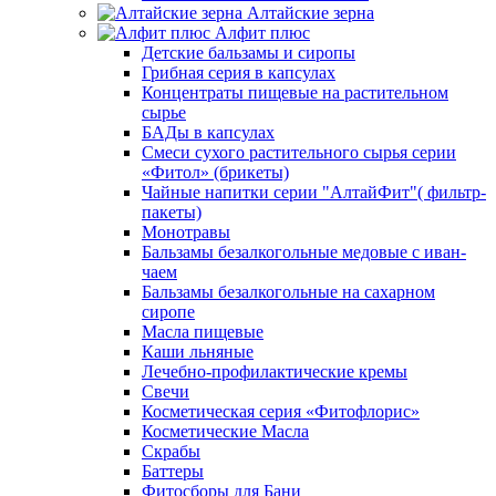
Алтайские зерна
Алфит плюс
Детские бальзамы и сиропы
Грибная серия в капсулах
Концентраты пищевые на растительном
сырье
БАДы в капсулах
Смеси сухого растительного сырья серии
«Фитол» (брикеты)
Чайные напитки серии "АлтайФит"( фильтр-
пакеты)
Монотравы
Бальзамы безалкогольные медовые с иван-
чаем
Бальзамы безалкогольные на сахарном
сиропе
Масла пищевые
Каши льняные
Лечебно-профилактические кремы
Свечи
Косметическая серия «Фитофлорис»
Косметические Масла
Скрабы
Баттеры
Фитосборы для Бани