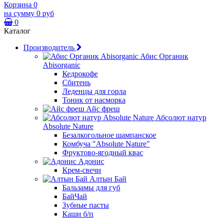
Корзина
0
на сумму
0 руб
0
Каталог
Производитель
Абис Органик
Abisorganic
Кедрокофе
Сбитень
Леденцы для горла
Тоник от насморка
Айс фреш
Абсолют натур
Absolute Nature
Безалкогольное шампанское
Комбуча "Absolute Nature"
Фруктово-ягодный квас
Адонис
Крем-свечи
Алтын Бай
Бальзамы для губ
БайЧай
Зубные пасты
Каши б/п