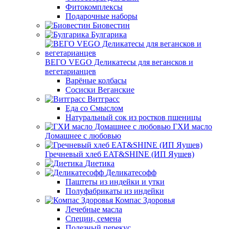
Фитокомплексы
Подарочные наборы
Биовестин
Булгарика
ВЕГО VEGO Деликатесы для вегансков и
вегетарианцев
Варёные колбасы
Сосиски Веганские
Витграсс
Еда со Смыслом
Натуральный сок из ростков пшеницы
ГХИ масло
Домашнее с любовью
Гречневый хлеб EAT&SHINE (ИП Яушев)
Диетика
Деликатесофф
Паштеты из индейки и утки
Полуфабрикаты из индейки
Компас Здоровья
Лечебные масла
Специи, семена
Полезный перекус