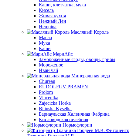
Каши, клетчатка, мука
Кисель
Живая кухня
Нежный Лён
Hempina
Масляный Король
Масла
Мука
Каши
МариАйс
Замороженные ягоды, овощи, грибы
Мороженое
Иван чай
Минеральная вода
Chureau
RUDOLFUV PRAMEN
Prolom
Vincentka
Zajecicka Horka
Bilinska Kyselka
Барнаульская Халвичная Фабрика
Кисловодская целебная
Нормофлорин
Фитоцентр
Травника Гордеев М.В.