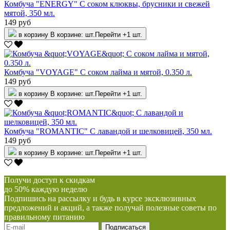
Комбуча "ENERGY" С соком клюквы, брусники и свежей
мятой, 350 мл.
149 руб
в корзину
В корзине:
шт.
Перейти
+1 шт.
Комбуча "VOYAGE" С соком лайма и мятой, 0.350 л.
149 руб
в корзину
В корзине:
шт.
Перейти
+1 шт.
Комбуча "ROMANTIC" С лавандой и шелковицей, 350 мл.
149 руб
в корзину
В корзине:
шт.
Перейти
+1 шт.
Получи доступ к скидкам
до 50% каждую неделю
Подпишись на рассылку и будь в курсе эксклюзивных
предложений и акций, а также получай полезные советы по
правильному питанию