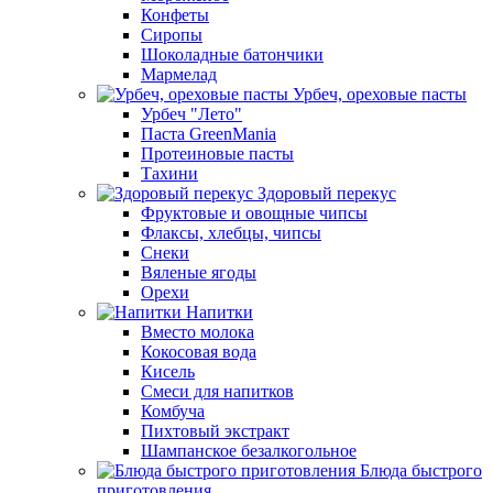
Конфеты
Сиропы
Шоколадные батончики
Мармелад
Урбеч, ореховые пасты
Урбеч "Лето"
Паста GreenMania
Протеиновые пасты
Тахини
Здоровый перекус
Фруктовые и овощные чипсы
Флаксы, хлебцы, чипсы
Снеки
Вяленые ягоды
Орехи
Напитки
Вместо молока
Кокосовая вода
Кисель
Смеси для напитков
Комбуча
Пихтовый экстракт
Шампанское безалкогольное
Блюда быстрого
приготовления