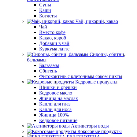
Супы
Каши
Котлеты
Чай, цикорий, какао
Чай
Вместо кофе
Какао, кэроб
Добавки в чай
Куркума латте
Сиропы, сбитни,
бальзамы
Бальзамы
Сбитень
Фитококтель с клеточным соком пихты
Кедровые продукты
Шишки и орешки
Кедровое масло
Живица на маслах
Капли для глаз
Капли для носа
Живица 100%
Кедровое питание
Активаторы воды
Кокосовые продукты
БЕЗ ГЛЮТЕНА