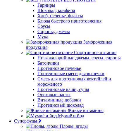
Гарниры
Шоколад, конфеты
Хлеб, печенье, флаксы
Блюда быстрого приготовления
Соусы
Сиропы, джемы
Мука
Замороженная
продукция
Спортивное питание
Низкокалорийные джемы, соусы, сиропы
Батончики
Протеиновое печенье
Протеиновые смеси для выпечки
Смесь для протеиновых коктейлей и
мороженого
Протеиновые каши, супы
Ореховые пасты
Витаминные добавки
Протеиновый шоколад
Живые витамины
Мумиё и йод
Суперфуды
Плоды, ягоды