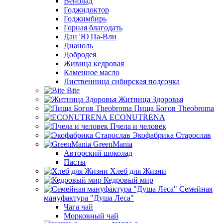
Венолад
Годжидоктор
Годжимбирь
Горная благодать
Дан 'Ю Па-Вли
Дианоль
Добродея
Живица кедровая
Каменное масло
Лиственница сибирская подсочка
Bite
Житница Здоровья
Пища Богов Theobroma
ECONUTRENA
Пчела и человек
Экофабрика Старослав
GreenMania
Авторский шоколад
Пасты
Хлеб для Жизни
Кедровый мир
Семейная
мануфактура "Душа Леса"
Чага чай
Морковный чай