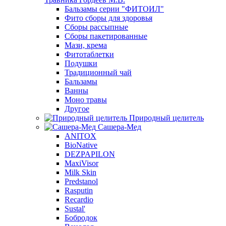
Бальзамы серии "ФИТОИЛ"
Фито сборы для здоровья
Сборы рассыпные
Сборы пакетированные
Мази, крема
Фитотаблетки
Подушки
Традиционный чай
Бальзамы
Ванны
Моно травы
Другое
Природный целитель
Сашера-Мед
ANITOX
BioNative
DEZPAPILON
MaxiVisor
Milk Skin
Predstanol
Rasputin
Recardio
Sustal'
Бобродок