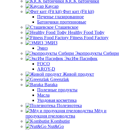
KICK батончики
Каусар
Фит кит (Fit kit)
Печенье глазированное
Батончики протеиновые
Сташевское
Healthy Food Тофу
Fitness Food Factory
ЭМИЗ
Эмиз
Экопродукты Сибири
ЭксИм Пасифик
FOCO
AROY-D
Живой продукт
Greenzlak
Baraka
Полезные продукты
Масла
Уходовая косметика
Полезнотека
Мёд и
продукция пчеловодства
Kombutist
Nut&Go