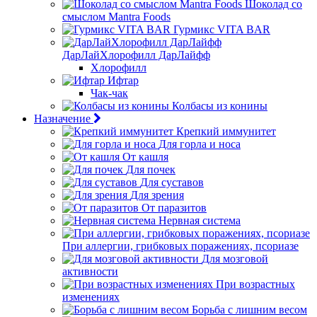
Шоколад со
смыслом Mantra Foods
Гурмикс VITA BAR
ДарЛайХлорофилл ДарЛайфф
Хлорофилл
Ифтар
Чак-чак
Колбасы из конины
Назначение
Крепкий иммунитет
Для горла и носа
От кашля
Для почек
Для суставов
Для зрения
От паразитов
Нервная система
При аллергии, грибковых поражениях, псориазе
Для мозговой
активности
При возрастных
изменениях
Борьба с лишним весом