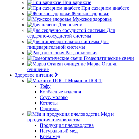
При варикозе
При сахарном диабете
Женское здоровье
Мужское здоровье
Для печени
Для
сердечно-сосудистой системы
Для
пищеварительной системы
Рак, онкология
Гомеопатические свечи
Марва Оганян
очищение
Здоровое питание
Можно в ПОСТ
Тофу
Колбасные изделия
Соус, молоко
Котлеты
Гарниры
Мёд и
продукция пчеловодства
Продукция пчеловодства
Натуральный мед
Крем-мед