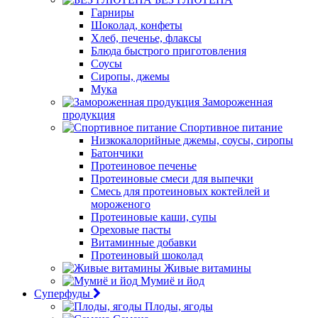
Гарниры
Шоколад, конфеты
Хлеб, печенье, флаксы
Блюда быстрого приготовления
Соусы
Сиропы, джемы
Мука
Замороженная
продукция
Спортивное питание
Низкокалорийные джемы, соусы, сиропы
Батончики
Протеиновое печенье
Протеиновые смеси для выпечки
Смесь для протеиновых коктейлей и
мороженого
Протеиновые каши, супы
Ореховые пасты
Витаминные добавки
Протеиновый шоколад
Живые витамины
Мумиё и йод
Суперфуды
Плоды, ягоды