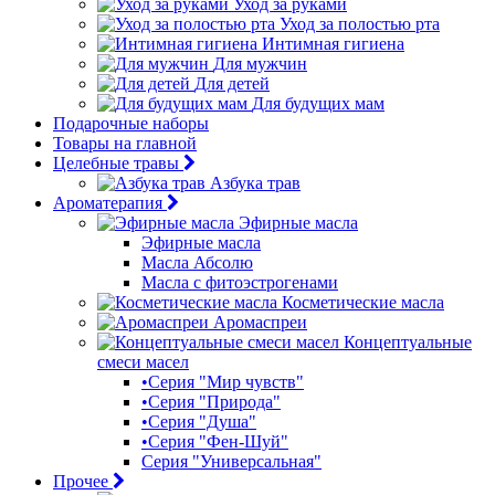
Уход за руками
Уход за полостью рта
Интимная гигиена
Для мужчин
Для детей
Для будущих мам
Подарочные наборы
Товары на главной
Целебные травы
Азбука трав
Ароматерапия
Эфирные масла
Эфирные масла
Масла Абсолю
Масла с фитоэстрогенами
Косметические масла
Аромаспреи
Концептуальные
смеси масел
•Серия "Мир чувств"
•Серия "Природа"
•Серия "Душа"
•Серия "Фен-Шуй"
Серия "Универсальная"
Прочее