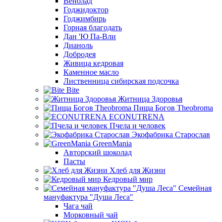
Венолад
Годжидоктор
Годжимбирь
Горная благодать
Дан 'Ю Па-Вли
Дианоль
Добродея
Живица кедровая
Каменное масло
Лиственница сибирская подсочка
Bite
Житница Здоровья
Пища Богов Theobroma
ECONUTRENA
Пчела и человек
Экофабрика Старослав
GreenMania
Авторский шоколад
Пасты
Хлеб для Жизни
Кедровый мир
Семейная
мануфактура "Душа Леса"
Чага чай
Морковный чай