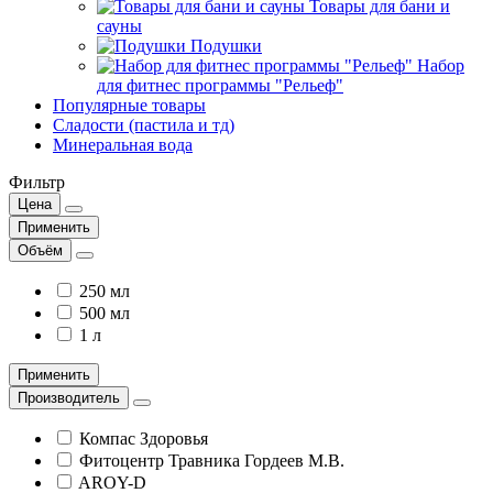
Товары для бани и
сауны
Подушки
Набор
для фитнес программы "Рельеф"
Популярные товары
Сладости (пастила и тд)
Минеральная вода
Фильтр
Цена
Применить
Объём
250 мл
500 мл
1 л
Применить
Производитель
Компас Здоровья
Фитоцентр Травника Гордеев М.В.
AROY-D