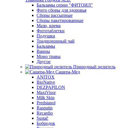
Бальзамы серии "ФИТОИЛ"
Фито сборы для здоровья
Сборы рассыпные
Сборы пакетированные
Мази, крема
Фитотаблетки
Подушки
Традиционный чай
Бальзамы
Ванны
Моно травы
Другое
Природный целитель
Сашера-Мед
ANITOX
BioNative
DEZPAPILON
MaxiVisor
Milk Skin
Predstanol
Rasputin
Recardio
Sustal'
Бобродок