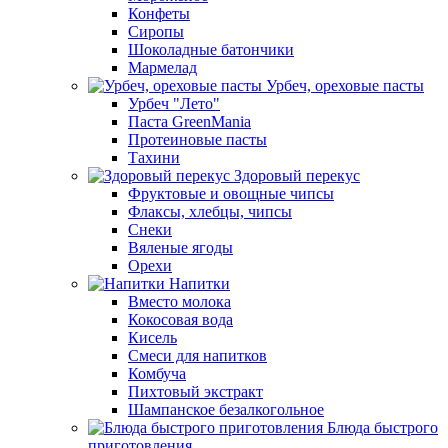
Конфеты
Сиропы
Шоколадные батончики
Мармелад
Урбеч, ореховые пасты
Урбеч "Лето"
Паста GreenMania
Протеиновые пасты
Тахини
Здоровый перекус
Фруктовые и овощные чипсы
Флаксы, хлебцы, чипсы
Снеки
Вяленые ягоды
Орехи
Напитки
Вместо молока
Кокосовая вода
Кисель
Смеси для напитков
Комбуча
Пихтовый экстракт
Шампанское безалкогольное
Блюда быстрого
приготовления