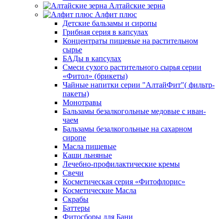
Алтайские зерна
Алфит плюс
Детские бальзамы и сиропы
Грибная серия в капсулах
Концентраты пищевые на растительном
сырье
БАДы в капсулах
Смеси сухого растительного сырья серии
«Фитол» (брикеты)
Чайные напитки серии "АлтайФит"( фильтр-
пакеты)
Монотравы
Бальзамы безалкогольные медовые с иван-
чаем
Бальзамы безалкогольные на сахарном
сиропе
Масла пищевые
Каши льняные
Лечебно-профилактические кремы
Свечи
Косметическая серия «Фитофлорис»
Косметические Масла
Скрабы
Баттеры
Фитосборы для Бани