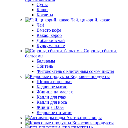
Супы
Каши
Котлеты
Чай, цикорий, какао
Чай
Вместо кофе
Какао, кэроб
Добавки в чай
Куркума латте
Сиропы, сбитни,
бальзамы
Бальзамы
Сбитень
Фитококтель с клеточным соком пихты
Кедровые продукты
Шишки и орешки
Кедровое масло
Живица на маслах
Капли для глаз
Капли для носа
Живица 100%
Кедровое питание
Активаторы воды
Кокосовые продукты
БЕЗ ГЛЮТЕНА