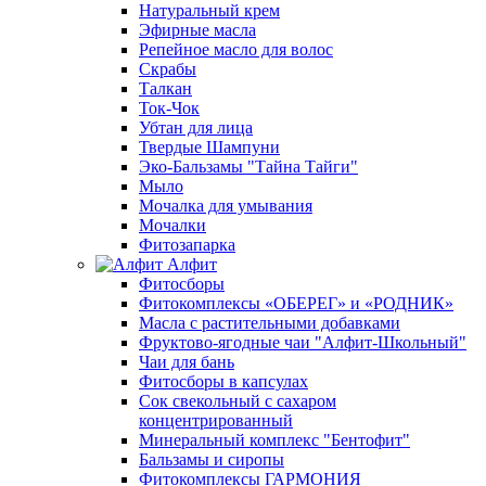
Натуральный крем
Эфирные масла
Репейное масло для волос
Скрабы
Талкан
Ток-Чок
Убтан для лица
Твердые Шампуни
Эко-Бальзамы "Тайна Тайги"
Мыло
Мочалка для умывания
Мочалки
Фитозапарка
Алфит
Фитосборы
Фитокомплексы «ОБЕРЕГ» и «РОДНИК»
Масла с растительными добавками
Фруктово-ягодные чаи "Алфит-Школьный"
Чаи для бань
Фитосборы в капсулах
Сок свекольный с сахаром
концентрированный
Минеральный комплекс "Бентофит"
Бальзамы и сиропы
Фитокомплексы ГАРМОНИЯ