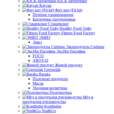
KICK батончики
Каусар
Фит кит (Fit kit)
Печенье глазированное
Батончики протеиновые
Сташевское
Healthy Food Тофу
Fitness Food Factory
ЭМИЗ
Эмиз
Экопродукты Сибири
ЭксИм Пасифик
FOCO
AROY-D
Живой продукт
Greenzlak
Baraka
Полезные продукты
Масла
Уходовая косметика
Полезнотека
Мёд и
продукция пчеловодства
Kombutist
Nut&Go