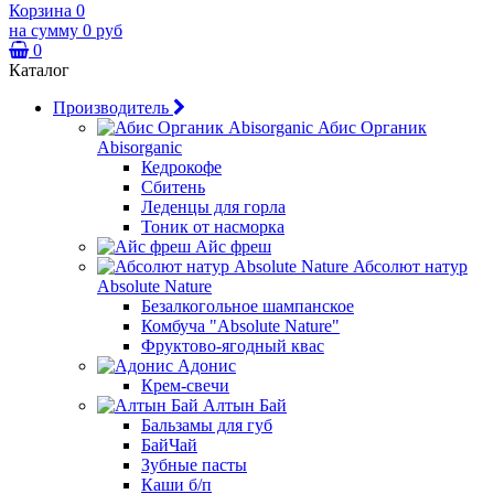
Корзина
0
на сумму
0 руб
0
Каталог
Производитель
Абис Органик
Abisorganic
Кедрокофе
Сбитень
Леденцы для горла
Тоник от насморка
Айс фреш
Абсолют натур
Absolute Nature
Безалкогольное шампанское
Комбуча "Absolute Nature"
Фруктово-ягодный квас
Адонис
Крем-свечи
Алтын Бай
Бальзамы для губ
БайЧай
Зубные пасты
Каши б/п