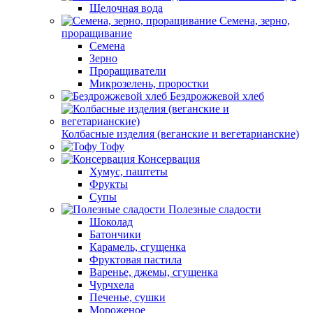
Щелочная вода
Семена, зерно,
проращивание
Семена
Зерно
Проращиватели
Микрозелень, проростки
Бездрожжевой хлеб
Колбасные изделия (веганские и вегетарианские)
Тофу
Консервация
Хумус, паштеты
Фрукты
Супы
Полезные сладости
Шоколад
Батончики
Карамель, сгущенка
Фруктовая пастила
Варенье, джемы, сгущенка
Чурчхела
Печенье, сушки
Мороженое