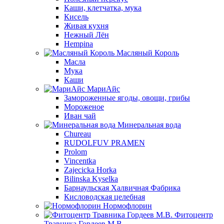
Каши, клетчатка, мука
Кисель
Живая кухня
Нежный Лён
Hempina
Масляный Король
Масла
Мука
Каши
МариАйс
Замороженные ягоды, овощи, грибы
Мороженое
Иван чай
Минеральная вода
Chureau
RUDOLFUV PRAMEN
Prolom
Vincentka
Zajecicka Horka
Bilinska Kyselka
Барнаульская Халвичная Фабрика
Кисловодская целебная
Нормофлорин
Фитоцентр
Травника Гордеев М.В.