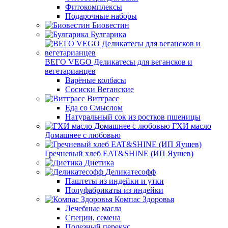
Фитокомплексы
Подарочные наборы
Биовестин
Булгарика
ВЕГО VEGO Деликатесы для вегансков и
вегетарианцев
Варёные колбасы
Сосиски Веганские
Витграсс
Еда со Смыслом
Натуральный сок из ростков пшеницы
ГХИ масло
Домашнее с любовью
Гречневый хлеб EAT&SHINE (ИП Яушев)
Диетика
Деликатесофф
Паштеты из индейки и утки
Полуфабрикаты из индейки
Компас Здоровья
Лечебные масла
Специи, семена
Полезный перекус