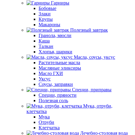
Гарниры
Бобовые
Злаки
Крупы
Макароны
Полезный завтрак
Гранола, мюсли
Каша
Талкан
Хлопья, шарики
Масла, соусы, уксус
Растительные масла
Масляные эликсиры
Масло ГХИ
Уксус
Соусы, заправки
Специи, приправы
Специи, пряности
Полезная соль
Мука, отруби,
клетчатка
Мука
Отруби
Клетчатка
Лечебно-столовая вода