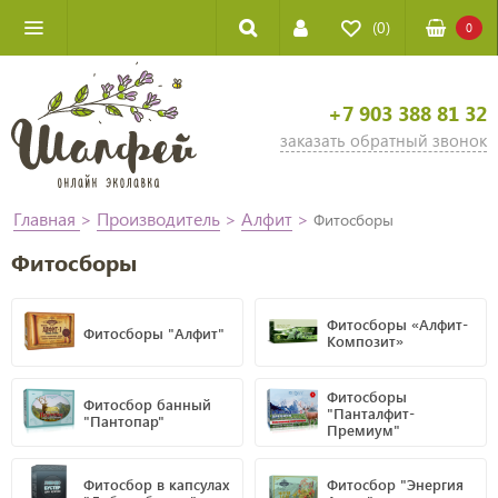
(0)
0
+7 903 388 81 32
заказать обратный звонок
Главная
>
Производитель
>
Алфит
>
Фитосборы
Фитосборы
Фитосборы «Алфит-
Фитосборы "Алфит"
Композит»
Фитосборы
Фитосбор банный
"Панталфит-
"Пантопар"
Премиум"
Фитосбор в капсулах
Фитосбор "Энергия