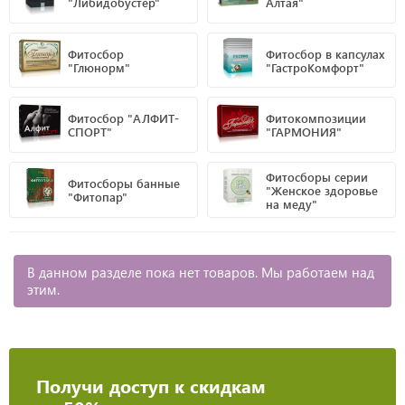
"Либидобустер"
Алтая"
Фитосбор
Фитосбор в капсулах
"Глюнорм"
"ГастроКомфорт"
Фитосбор "АЛФИТ-
Фитокомпозиции
СПОРТ"
"ГАРМОНИЯ"
Фитосборы серии
Фитосборы банные
"Женское здоровье
"Фитопар"
на меду"
В данном разделе пока нет товаров. Мы работаем над
этим.
Получи доступ к скидкам