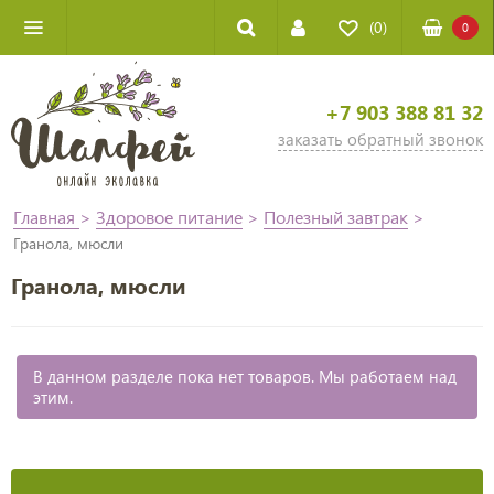
(0)
0
+7 903 388 81 32
заказать обратный звонок
Главная
>
Здоровое питание
>
Полезный завтрак
>
Гранола, мюсли
Гранола, мюсли
В данном разделе пока нет товаров. Мы работаем над
этим.