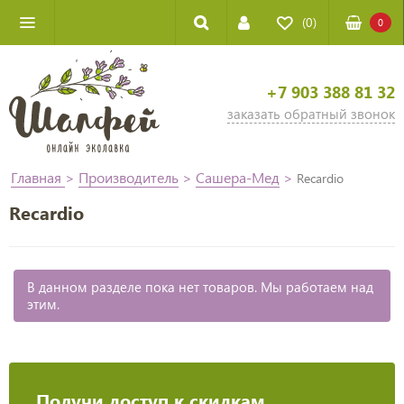
(0)
0
+7 903 388 81 32
заказать обратный звонок
Главная
>
Производитель
>
Сашера-Мед
>
Recardio
Recardio
В данном разделе пока нет товаров. Мы работаем над
этим.
Получи доступ к скидкам