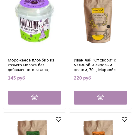
Мороженое пломбир из
Иван-чай "От хвори" с
козьего молока без
малиной и липовым
добавленного сахара,
цветом, 70 г, МариАйс
МариАйс, 60 г
145 руб
220 руб