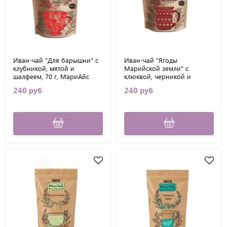
Иван-чай "Для барышни" с
Иван-чай "Ягоды
клубникой, мятой и
Марийской земли" с
шалфеем, 70 г, МариАйс
клюквой, черникой и
брусникой, 70 г, МариАйс
240 руб
240 руб