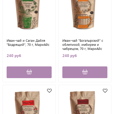
Иван-чай и Саган Дайля
Иван-чай "Богатырский" с
"Бодрящий", 70 г, МариАйс
облепихой, имбирем и
чабрецом, 70 г, МариАйс
240 руб
240 руб