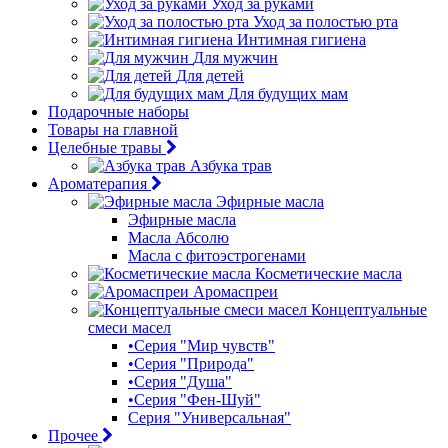
Уход за руками
Уход за полостью рта
Интимная гигиена
Для мужчин
Для детей
Для будущих мам
Подарочные наборы
Товары на главной
Целебные травы
Азбука трав
Ароматерапия
Эфирные масла
Эфирные масла
Масла Абсолю
Масла с фитоэстрогенами
Косметические масла
Аромаспреи
Концептуальные
смеси масел
•Серия "Мир чувств"
•Серия "Природа"
•Серия "Душа"
•Серия "Фен-Шуй"
Серия "Универсальная"
Прочее