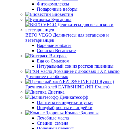
Фитокомплексы
Подарочные наборы
Биовестин
Булгарика
ВЕГО VEGO Деликатесы для вегансков и
вегетарианцев
Варёные колбасы
Сосиски Веганские
Витграсс
Еда со Смыслом
Натуральный сок из ростков пшеницы
ГХИ масло
Домашнее с любовью
Гречневый хлеб EAT&SHINE (ИП Яушев)
Диетика
Деликатесофф
Паштеты из индейки и утки
Полуфабрикаты из индейки
Компас Здоровья
Лечебные масла
Специи, семена
Полезный перекус