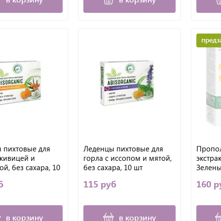
предз
 пихтовые для
Леденцы пихтовые для
Пропол
 живицей и
горла с иссопом и мятой,
экстра
й, без сахара, 10
без сахара, 10 шт
Зелены
б
115 руб
160 р
в корзину
в корзину