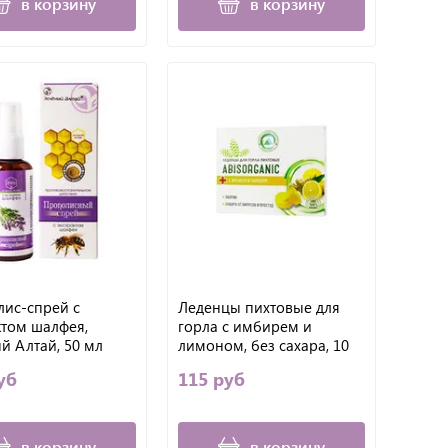
в корзину
в корзину
ис-спрей с
Леденцы пихтовые для
ктом шалфея,
горла c имбирем и
й Алтай, 50 мл
лимоном, без сахара, 10
шт
уб
115 руб
в корзину
в корзину