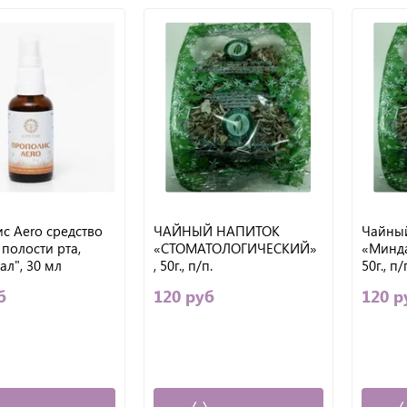
с Aero средство
ЧАЙНЫЙ НАПИТОК
Чайный
полости рта,
«СТОМАТОЛОГИЧЕСКИЙ»
«Минда
ал", 30 мл
, 50г., п/п.
50г., п
б
120 руб
120 р