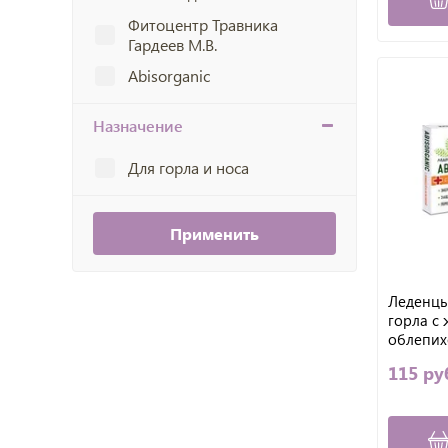
Фитоцентр Травника
Гардеев М.В.
Abisorganic
Назначение
Для горла и носа
Применить
Леденцы
горла с
облепихо
шт
115 ру