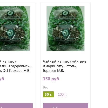
 напиток
Чайный напиток «Ангине
лины здоровые» ,
и ларингиту - стоп»,
/п, ФЦ Гордеев М.В.
Гордеев М.В.
уб
150 руб
Вес
50 г.
100 г.