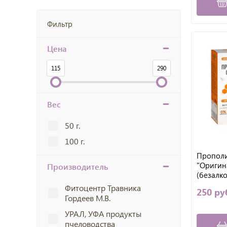
Фильтр
Цена
115
290
Вес
50 г.
100 г.
Прополи
"Оригин
Производитель
(безалк
Алтайск
Фитоцентр Травника
250 ру
Гордеев М.В.
УРАЛ, УФА продукты
пчеловодства