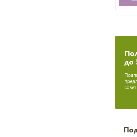
Пол
до
Подпи
предл
сове
Под