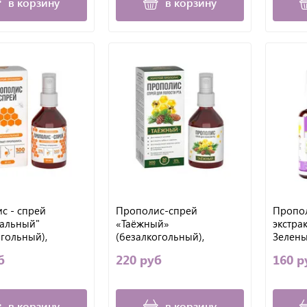
в корзину
в корзину
с - спрей
Прополис-спрей
Пропол
альный"
«Таёжный»
экстра
огольный),
(безалкогольный),
Зелены
ий нектар
Алтайский нектар
б
220 руб
160 р
в корзину
в корзину