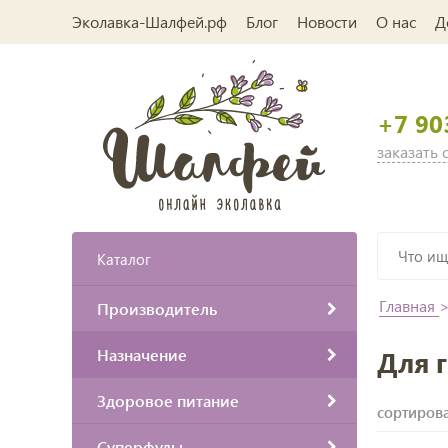
Эколавка-Шалфей.рф
Блог
Новости
О нас
Д
+7 90
заказать
Каталог
Главная
Производитель
Назначение
Для 
Здоровое питание
сортирова
Суперфуды