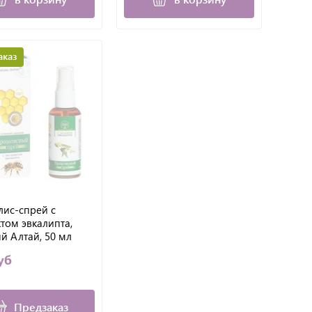
аказ
ис-спрей с
ктом эвкалипта,
й Алтай, 50 мл
уб
Предзаказ