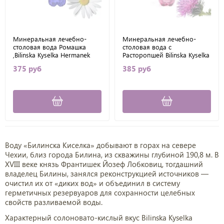
Минеральная лечебно-
Минеральная лечебно-
столовая вода Ромашка
столовая вода с
,Bilinska Kyselka Hermanek
Расторопшей Bilinska Kyselka
(Билинска Киселка), 1 л
(Билинска Киселка), 1 л
375 руб
385 руб
Воду «Билинска Киселка» добывают в горах на севере
Чехии, близ города Билина, из скважины глубиной 190,8 м. В
XVIII веке князь Франтишек Йозеф Лобковиц, тогдашний
владелец Билины, занялся реконструкцией источников —
очистил их от «диких вод» и объединил в систему
герметичных резервуаров для сохранности целебных
свойств разливаемой воды.
Характерный солоновато-кислый вкус Bilinska Kyselka