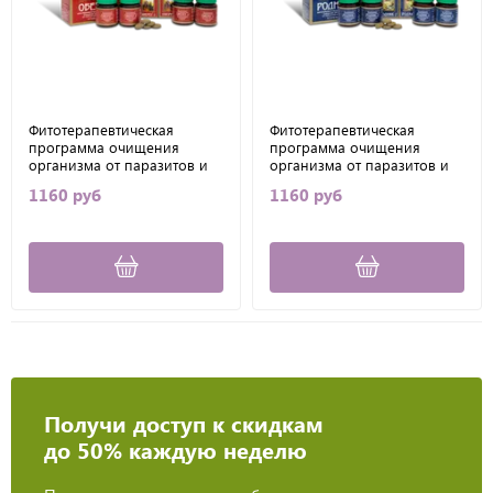
Фитотерапевтическая
Фитотерапевтическая
программа очищения
программа очищения
организма от паразитов и
организма от паразитов и
шлаков 1 ступень ОБЕРЕГ
шлаков 2 ступень, Алфит
1160 руб
1160 руб
Алфит
Получи доступ к скидкам
до 50% каждую неделю