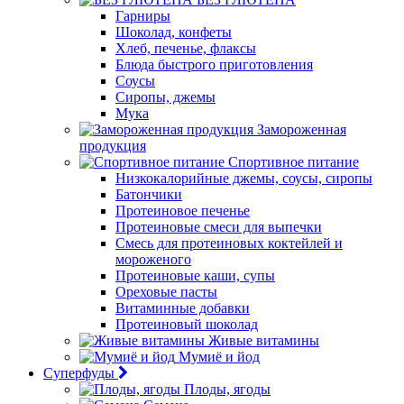
Гарниры
Шоколад, конфеты
Хлеб, печенье, флаксы
Блюда быстрого приготовления
Соусы
Сиропы, джемы
Мука
Замороженная
продукция
Спортивное питание
Низкокалорийные джемы, соусы, сиропы
Батончики
Протеиновое печенье
Протеиновые смеси для выпечки
Смесь для протеиновых коктейлей и
мороженого
Протеиновые каши, супы
Ореховые пасты
Витаминные добавки
Протеиновый шоколад
Живые витамины
Мумиё и йод
Суперфуды
Плоды, ягоды