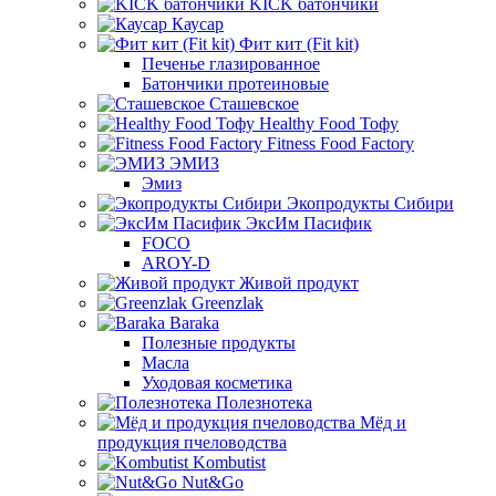
KICK батончики
Каусар
Фит кит (Fit kit)
Печенье глазированное
Батончики протеиновые
Сташевское
Healthy Food Тофу
Fitness Food Factory
ЭМИЗ
Эмиз
Экопродукты Сибири
ЭксИм Пасифик
FOCO
AROY-D
Живой продукт
Greenzlak
Baraka
Полезные продукты
Масла
Уходовая косметика
Полезнотека
Мёд и
продукция пчеловодства
Kombutist
Nut&Go