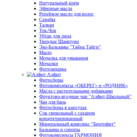
Натуральный крем
Эфирные масла
Репейное масло для волос
Скрабы
Талкан
Ток-Чок
Убтан для лица
Твердые Шампуни
Эко-Бальзамы "Тайна Тайги"
Мыло
Мочалка для умывания
Мочалки
Фитозапарка
Алфит
Фитосборы
Фитокомплексы «ОБЕРЕГ» и «РОДНИК»
Масла с растительными добавками
Фруктово-ягодные чаи "Алфит-Школьный"
Чаи для бань
Фитосборы в капсулах
Сок свекольный с сахаром
концентрированный
Минеральный комплекс "Бентофит"
Бальзамы и сиропы
Фитокомплексы ГАРМОНИЯ