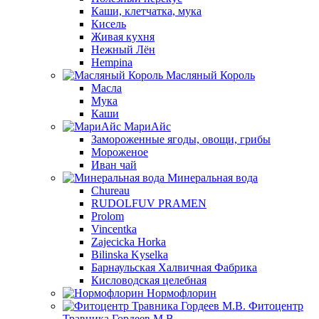
Каши, клетчатка, мука
Кисель
Живая кухня
Нежный Лён
Hempina
Масляный Король
Масла
Мука
Каши
МариАйс
Замороженные ягоды, овощи, грибы
Мороженое
Иван чай
Минеральная вода
Chureau
RUDOLFUV PRAMEN
Prolom
Vincentka
Zajecicka Horka
Bilinska Kyselka
Барнаульская Халвичная Фабрика
Кисловодская целебная
Нормофлорин
Фитоцентр
Травника Гордеев М.В.