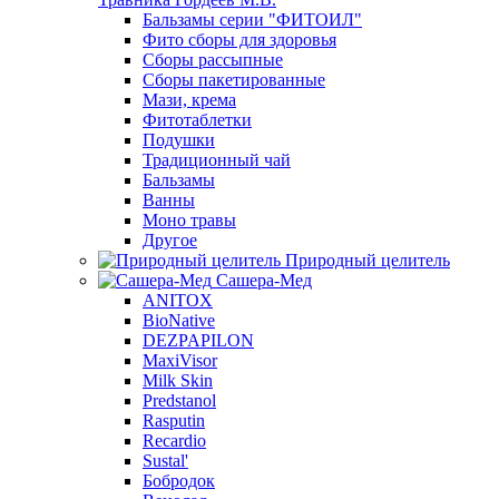
Бальзамы серии "ФИТОИЛ"
Фито сборы для здоровья
Сборы рассыпные
Сборы пакетированные
Мази, крема
Фитотаблетки
Подушки
Традиционный чай
Бальзамы
Ванны
Моно травы
Другое
Природный целитель
Сашера-Мед
ANITOX
BioNative
DEZPAPILON
MaxiVisor
Milk Skin
Predstanol
Rasputin
Recardio
Sustal'
Бобродок