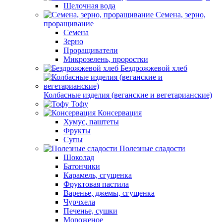
Щелочная вода
Семена, зерно,
проращивание
Семена
Зерно
Проращиватели
Микрозелень, проростки
Бездрожжевой хлеб
Колбасные изделия (веганские и вегетарианские)
Тофу
Консервация
Хумус, паштеты
Фрукты
Супы
Полезные сладости
Шоколад
Батончики
Карамель, сгущенка
Фруктовая пастила
Варенье, джемы, сгущенка
Чурчхела
Печенье, сушки
Мороженое