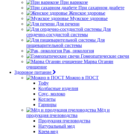
При варикозе
При сахарном диабете
Женское здоровье
Мужское здоровье
Для печени
Для
сердечно-сосудистой системы
Для
пищеварительной системы
Рак, онкология
Гомеопатические свечи
Марва Оганян
очищение
Здоровое питание
Можно в ПОСТ
Тофу
Колбасные изделия
Соус, молоко
Котлеты
Гарниры
Мёд и
продукция пчеловодства
Продукция пчеловодства
Натуральный мед
Крем-мед