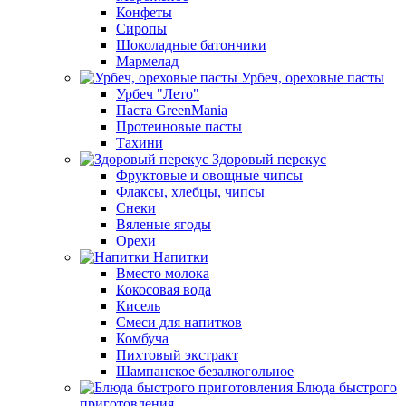
Конфеты
Сиропы
Шоколадные батончики
Мармелад
Урбеч, ореховые пасты
Урбеч "Лето"
Паста GreenMania
Протеиновые пасты
Тахини
Здоровый перекус
Фруктовые и овощные чипсы
Флаксы, хлебцы, чипсы
Снеки
Вяленые ягоды
Орехи
Напитки
Вместо молока
Кокосовая вода
Кисель
Смеси для напитков
Комбуча
Пихтовый экстракт
Шампанское безалкогольное
Блюда быстрого
приготовления