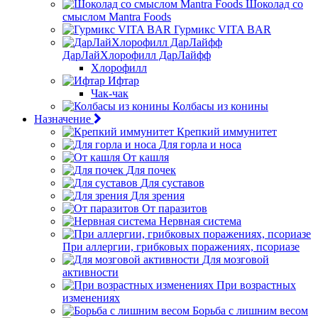
Шоколад со
смыслом Mantra Foods
Гурмикс VITA BAR
ДарЛайХлорофилл ДарЛайфф
Хлорофилл
Ифтар
Чак-чак
Колбасы из конины
Назначение
Крепкий иммунитет
Для горла и носа
От кашля
Для почек
Для суставов
Для зрения
От паразитов
Нервная система
При аллергии, грибковых поражениях, псориазе
Для мозговой
активности
При возрастных
изменениях
Борьба с лишним весом