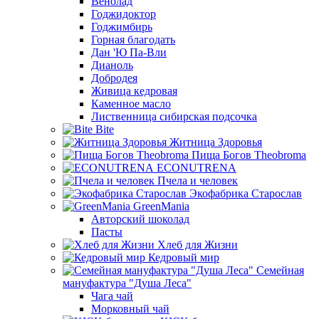
Венолад
Годжидоктор
Годжимбирь
Горная благодать
Дан 'Ю Па-Вли
Дианоль
Добродея
Живица кедровая
Каменное масло
Лиственница сибирская подсочка
Bite
Житница Здоровья
Пища Богов Theobroma
ECONUTRENA
Пчела и человек
Экофабрика Старослав
GreenMania
Авторский шоколад
Пасты
Хлеб для Жизни
Кедровый мир
Семейная
мануфактура "Душа Леса"
Чага чай
Морковный чай