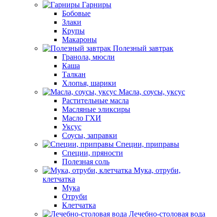
Гарниры
Бобовые
Злаки
Крупы
Макароны
Полезный завтрак
Гранола, мюсли
Каша
Талкан
Хлопья, шарики
Масла, соусы, уксус
Растительные масла
Масляные эликсиры
Масло ГХИ
Уксус
Соусы, заправки
Специи, приправы
Специи, пряности
Полезная соль
Мука, отруби,
клетчатка
Мука
Отруби
Клетчатка
Лечебно-столовая вода