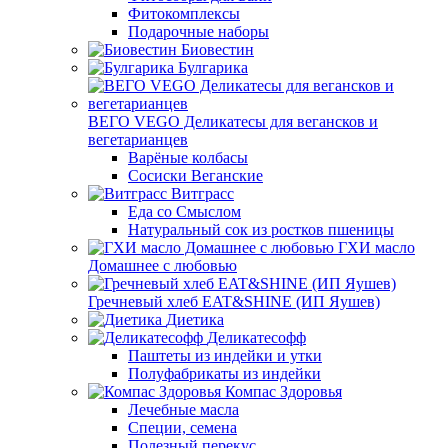
Фитокомплексы
Подарочные наборы
Биовестин
Булгарика
ВЕГО VEGO Деликатесы для вегансков и
вегетарианцев
Варёные колбасы
Сосиски Веганские
Витграсс
Еда со Смыслом
Натуральный сок из ростков пшеницы
ГХИ масло
Домашнее с любовью
Гречневый хлеб EAT&SHINE (ИП Яушев)
Диетика
Деликатесофф
Паштеты из индейки и утки
Полуфабрикаты из индейки
Компас Здоровья
Лечебные масла
Специи, семена
Полезный перекус