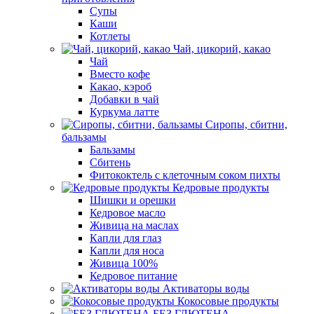
Супы
Каши
Котлеты
Чай, цикорий, какао
Чай
Вместо кофе
Какао, кэроб
Добавки в чай
Куркума латте
Сиропы, сбитни,
бальзамы
Бальзамы
Сбитень
Фитококтель с клеточным соком пихты
Кедровые продукты
Шишки и орешки
Кедровое масло
Живица на маслах
Капли для глаз
Капли для носа
Живица 100%
Кедровое питание
Активаторы воды
Кокосовые продукты
БЕЗ ГЛЮТЕНА