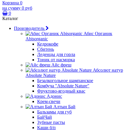
Корзина
0
на сумму
0 руб
0
Каталог
Производитель
Абис Органик
Abisorganic
Кедрокофе
Сбитень
Леденцы для горла
Тоник от насморка
Айс фреш
Абсолют натур
Absolute Nature
Безалкогольное шампанское
Комбуча "Absolute Nature"
Фруктово-ягодный квас
Адонис
Крем-свечи
Алтын Бай
Бальзамы для губ
БайЧай
Зубные пасты
Каши б/п