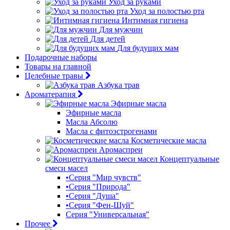
Уход за руками
Уход за полостью рта
Интимная гигиена
Для мужчин
Для детей
Для будущих мам
Подарочные наборы
Товары на главной
Целебные травы
Азбука трав
Ароматерапия
Эфирные масла
Эфирные масла
Масла Абсолю
Масла с фитоэстрогенами
Косметические масла
Аромаспреи
Концептуальные
смеси масел
•Серия "Мир чувств"
•Серия "Природа"
•Серия "Душа"
•Серия "Фен-Шуй"
Серия "Универсальная"
Прочее