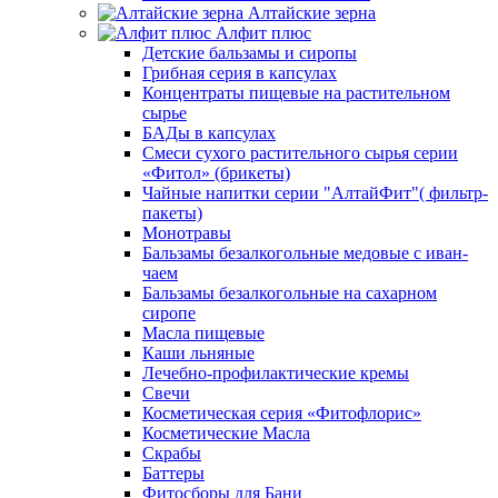
Алтайские зерна
Алфит плюс
Детские бальзамы и сиропы
Грибная серия в капсулах
Концентраты пищевые на растительном
сырье
БАДы в капсулах
Смеси сухого растительного сырья серии
«Фитол» (брикеты)
Чайные напитки серии "АлтайФит"( фильтр-
пакеты)
Монотравы
Бальзамы безалкогольные медовые с иван-
чаем
Бальзамы безалкогольные на сахарном
сиропе
Масла пищевые
Каши льняные
Лечебно-профилактические кремы
Свечи
Косметическая серия «Фитофлорис»
Косметические Масла
Скрабы
Баттеры
Фитосборы для Бани