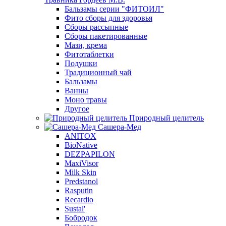
Бальзамы серии "ФИТОИЛ"
Фито сборы для здоровья
Сборы рассыпные
Сборы пакетированные
Мази, крема
Фитотаблетки
Подушки
Традиционный чай
Бальзамы
Ванны
Моно травы
Другое
Природный целитель
Сашера-Мед
ANITOX
BioNative
DEZPAPILON
MaxiVisor
Milk Skin
Predstanol
Rasputin
Recardio
Sustal'
Бобродок