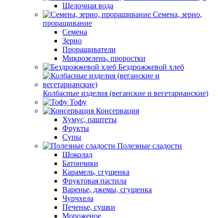
Щелочная вода
Семена, зерно,
проращивание
Семена
Зерно
Проращиватели
Микрозелень, проростки
Бездрожжевой хлеб
Колбасные изделия (веганские и вегетарианские)
Тофу
Консервация
Хумус, паштеты
Фрукты
Супы
Полезные сладости
Шоколад
Батончики
Карамель, сгущенка
Фруктовая пастила
Варенье, джемы, сгущенка
Чурчхела
Печенье, сушки
Мороженое