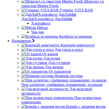
Шоколад со
смыслом Mantra Foods
Гурмикс VITA BAR
ДарЛайХлорофилл ДарЛайфф
Хлорофилл
Ифтар
Чак-чак
Колбасы из конины
Назначение
Крепкий иммунитет
Для горла и носа
От кашля
Для почек
Для суставов
Для зрения
От паразитов
Нервная система
При аллергии, грибковых поражениях, псориазе
Для мозговой
активности
При возрастных
изменениях
Борьба с лишним весом