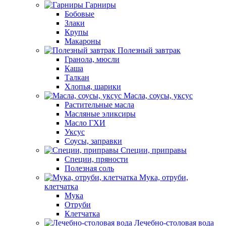
Гарниры
Бобовые
Злаки
Крупы
Макароны
Полезный завтрак
Гранола, мюсли
Каша
Талкан
Хлопья, шарики
Масла, соусы, уксус
Растительные масла
Масляные эликсиры
Масло ГХИ
Уксус
Соусы, заправки
Специи, приправы
Специи, пряности
Полезная соль
Мука, отруби,
клетчатка
Мука
Отруби
Клетчатка
Лечебно-столовая вода