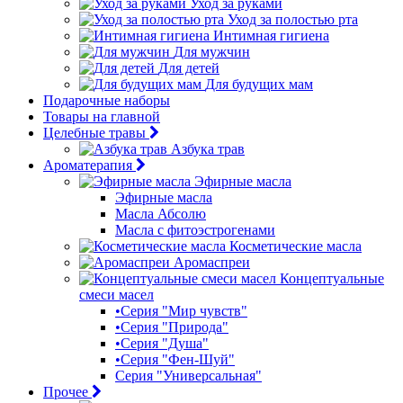
Уход за руками
Уход за полостью рта
Интимная гигиена
Для мужчин
Для детей
Для будущих мам
Подарочные наборы
Товары на главной
Целебные травы
Азбука трав
Ароматерапия
Эфирные масла
Эфирные масла
Масла Абсолю
Масла с фитоэстрогенами
Косметические масла
Аромаспреи
Концептуальные
смеси масел
•Серия "Мир чувств"
•Серия "Природа"
•Серия "Душа"
•Серия "Фен-Шуй"
Серия "Универсальная"
Прочее