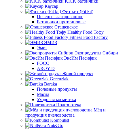
KICK батончики
Каусар
Фит кит (Fit kit)
Печенье глазированное
Батончики протеиновые
Сташевское
Healthy Food Тофу
Fitness Food Factory
ЭМИЗ
Эмиз
Экопродукты Сибири
ЭксИм Пасифик
FOCO
AROY-D
Живой продукт
Greenzlak
Baraka
Полезные продукты
Масла
Уходовая косметика
Полезнотека
Мёд и
продукция пчеловодства
Kombutist
Nut&Go