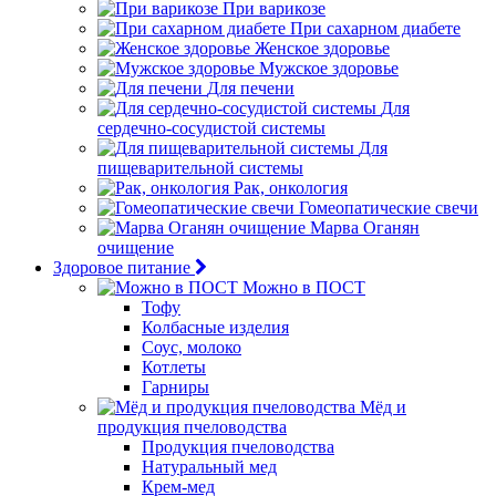
При варикозе
При сахарном диабете
Женское здоровье
Мужское здоровье
Для печени
Для
сердечно-сосудистой системы
Для
пищеварительной системы
Рак, онкология
Гомеопатические свечи
Марва Оганян
очищение
Здоровое питание
Можно в ПОСТ
Тофу
Колбасные изделия
Соус, молоко
Котлеты
Гарниры
Мёд и
продукция пчеловодства
Продукция пчеловодства
Натуральный мед
Крем-мед