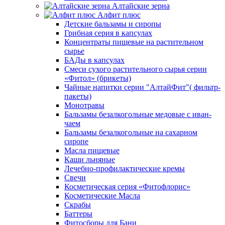
Алтайские зерна
Алфит плюс
Детские бальзамы и сиропы
Грибная серия в капсулах
Концентраты пищевые на растительном
сырье
БАДы в капсулах
Смеси сухого растительного сырья серии
«Фитол» (брикеты)
Чайные напитки серии "АлтайФит"( фильтр-
пакеты)
Монотравы
Бальзамы безалкогольные медовые с иван-
чаем
Бальзамы безалкогольные на сахарном
сиропе
Масла пищевые
Каши льняные
Лечебно-профилактические кремы
Свечи
Косметическая серия «Фитофлорис»
Косметические Масла
Скрабы
Баттеры
Фитосборы для Бани