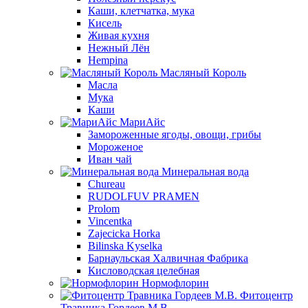
Каши, клетчатка, мука
Кисель
Живая кухня
Нежный Лён
Hempina
Масляный Король
Масла
Мука
Каши
МариАйс
Замороженные ягоды, овощи, грибы
Мороженое
Иван чай
Минеральная вода
Chureau
RUDOLFUV PRAMEN
Prolom
Vincentka
Zajecicka Horka
Bilinska Kyselka
Барнаульская Халвичная Фабрика
Кисловодская целебная
Нормофлорин
Фитоцентр
Травника Гордеев М.В.