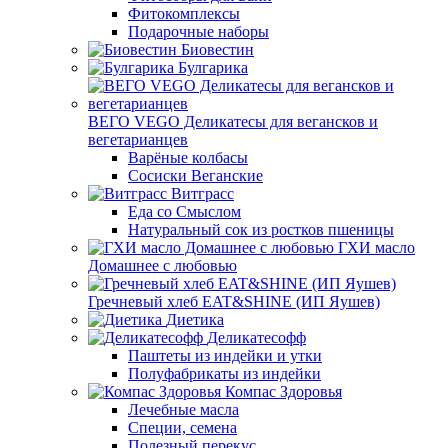
Фитокомплексы
Подарочные наборы
Биовестин
Булгарика
ВЕГО VEGO Деликатесы для вегансков и
вегетарианцев
Варёные колбасы
Сосиски Веганские
Витграсс
Еда со Смыслом
Натуральный сок из ростков пшеницы
ГХИ масло
Домашнее с любовью
Гречневый хлеб EAT&SHINE (ИП Яушев)
Диетика
Деликатесофф
Паштеты из индейки и утки
Полуфабрикаты из индейки
Компас Здоровья
Лечебные масла
Специи, семена
Полезный перекус