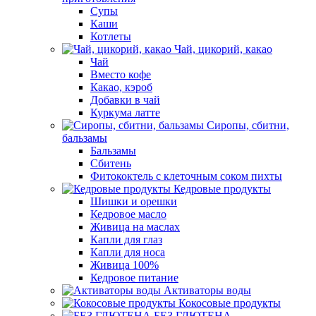
Супы
Каши
Котлеты
Чай, цикорий, какао
Чай
Вместо кофе
Какао, кэроб
Добавки в чай
Куркума латте
Сиропы, сбитни,
бальзамы
Бальзамы
Сбитень
Фитококтель с клеточным соком пихты
Кедровые продукты
Шишки и орешки
Кедровое масло
Живица на маслах
Капли для глаз
Капли для носа
Живица 100%
Кедровое питание
Активаторы воды
Кокосовые продукты
БЕЗ ГЛЮТЕНА