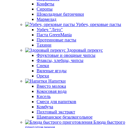
Конфеты
Сиропы
Шоколадные батончики
Мармелад
Урбеч, ореховые пасты
Урбеч "Лето"
Паста GreenMania
Протеиновые пасты
Тахини
Здоровый перекус
Фруктовые и овощные чипсы
Флаксы, хлебцы, чипсы
Снеки
Вяленые ягоды
Орехи
Напитки
Вместо молока
Кокосовая вода
Кисель
Смеси для напитков
Комбуча
Пихтовый экстракт
Шампанское безалкогольное
Блюда быстрого
приготовления