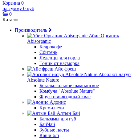
Корзина
0
на сумму
0 руб
0
Каталог
Производитель
Абис Органик
Abisorganic
Кедрокофе
Сбитень
Леденцы для горла
Тоник от насморка
Айс фреш
Абсолют натур
Absolute Nature
Безалкогольное шампанское
Комбуча "Absolute Nature"
Фруктово-ягодный квас
Адонис
Крем-свечи
Алтын Бай
Бальзамы для губ
БайЧай
Зубные пасты
Каши б/п