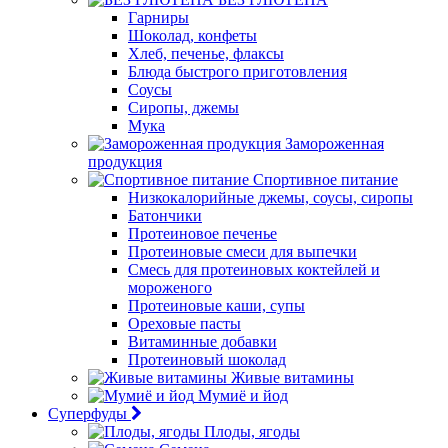
Гарниры
Шоколад, конфеты
Хлеб, печенье, флаксы
Блюда быстрого приготовления
Соусы
Сиропы, джемы
Мука
Замороженная
продукция
Спортивное питание
Низкокалорийные джемы, соусы, сиропы
Батончики
Протеиновое печенье
Протеиновые смеси для выпечки
Смесь для протеиновых коктейлей и
мороженого
Протеиновые каши, супы
Ореховые пасты
Витаминные добавки
Протеиновый шоколад
Живые витамины
Мумиё и йод
Суперфуды
Плоды, ягоды