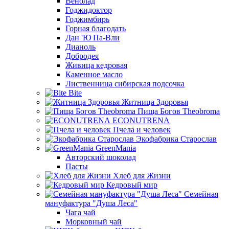
Венолад
Годжидоктор
Годжимбирь
Горная благодать
Дан 'Ю Па-Вли
Дианоль
Добродея
Живица кедровая
Каменное масло
Лиственница сибирская подсочка
Bite
Житница Здоровья
Пища Богов Theobroma
ECONUTRENA
Пчела и человек
Экофабрика Старослав
GreenMania
Авторский шоколад
Пасты
Хлеб для Жизни
Кедровый мир
Семейная
мануфактура "Душа Леса"
Чага чай
Морковный чай