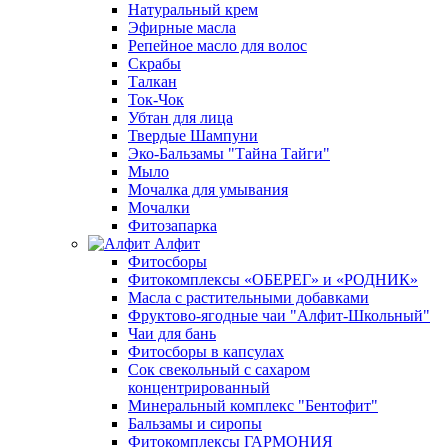
Натуральный крем
Эфирные масла
Репейное масло для волос
Скрабы
Талкан
Ток-Чок
Убтан для лица
Твердые Шампуни
Эко-Бальзамы "Тайна Тайги"
Мыло
Мочалка для умывания
Мочалки
Фитозапарка
Алфит
Фитосборы
Фитокомплексы «ОБЕРЕГ» и «РОДНИК»
Масла с растительными добавками
Фруктово-ягодные чаи "Алфит-Школьный"
Чаи для бань
Фитосборы в капсулах
Сок свекольный с сахаром
концентрированный
Минеральный комплекс "Бентофит"
Бальзамы и сиропы
Фитокомплексы ГАРМОНИЯ