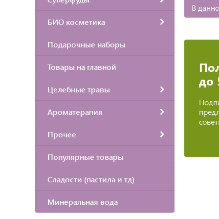
В данно
БИО косметика
Подарочные наборы
Пол
Товары на главной
до
Целебные травы
Подпи
предл
Ароматерапия
сове
Прочее
Популярные товары
Сладости (пастила и тд)
Минеральная вода