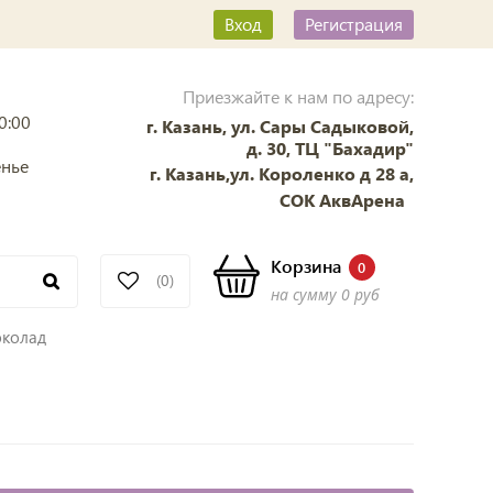
Вход
Регистрация
Приезжайте к нам по адресу:
0:00
г. Казань, ул. Сары Садыковой,
д. 30, ТЦ "Бахадир"
енье
г. Казань,ул. Короленко д 28 а,
СОК АквАрена
Корзина
0
(0)
на сумму
0 руб
колад