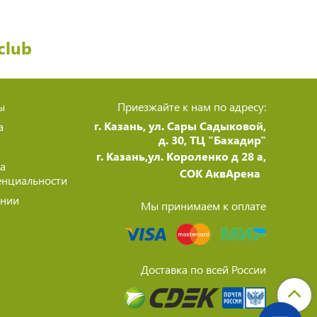
club
ы
Приезжайте к нам по адресу:
г. Казань, ул. Сары Садыковой,
а
д. 30, ТЦ "Бахадир"
г. Казань,ул. Короленко д 28 а,
а
СОК АквАрена
нциальности
ании
Мы принимаем к оплате
Доставка по всей России