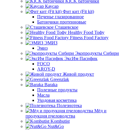
KICK батончики
Каусар
Фит кит (Fit kit)
Печенье глазированное
Батончики протеиновые
Сташевское
Healthy Food Тофу
Fitness Food Factory
ЭМИЗ
Эмиз
Экопродукты Сибири
ЭксИм Пасифик
FOCO
AROY-D
Живой продукт
Greenzlak
Baraka
Полезные продукты
Масла
Уходовая косметика
Полезнотека
Мёд и
продукция пчеловодства
Kombutist
Nut&Go