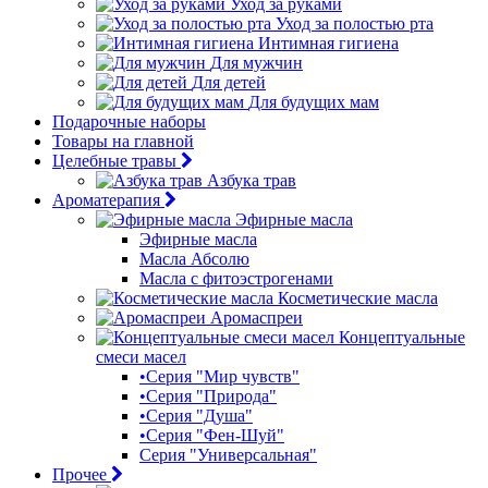
Уход за руками
Уход за полостью рта
Интимная гигиена
Для мужчин
Для детей
Для будущих мам
Подарочные наборы
Товары на главной
Целебные травы
Азбука трав
Ароматерапия
Эфирные масла
Эфирные масла
Масла Абсолю
Масла с фитоэстрогенами
Косметические масла
Аромаспреи
Концептуальные
смеси масел
•Серия "Мир чувств"
•Серия "Природа"
•Серия "Душа"
•Серия "Фен-Шуй"
Серия "Универсальная"
Прочее