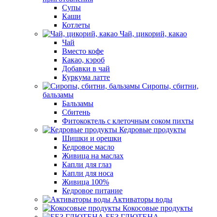
Супы
Каши
Котлеты
Чай, цикорий, какао
Чай
Вместо кофе
Какао, кэроб
Добавки в чай
Куркума латте
Сиропы, сбитни,
бальзамы
Бальзамы
Сбитень
Фитококтель с клеточным соком пихты
Кедровые продукты
Шишки и орешки
Кедровое масло
Живица на маслах
Капли для глаз
Капли для носа
Живица 100%
Кедровое питание
Активаторы воды
Кокосовые продукты
БЕЗ ГЛЮТЕНА