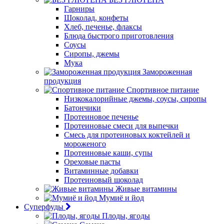
Гарниры
Шоколад, конфеты
Хлеб, печенье, флаксы
Блюда быстрого приготовления
Соусы
Сиропы, джемы
Мука
Замороженная
продукция
Спортивное питание
Низкокалорийные джемы, соусы, сиропы
Батончики
Протеиновое печенье
Протеиновые смеси для выпечки
Смесь для протеиновых коктейлей и
мороженого
Протеиновые каши, супы
Ореховые пасты
Витаминные добавки
Протеиновый шоколад
Живые витамины
Мумиё и йод
Суперфуды
Плоды, ягоды