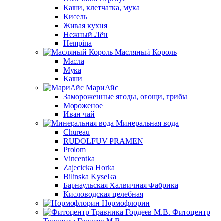
Каши, клетчатка, мука
Кисель
Живая кухня
Нежный Лён
Hempina
Масляный Король
Масла
Мука
Каши
МариАйс
Замороженные ягоды, овощи, грибы
Мороженое
Иван чай
Минеральная вода
Chureau
RUDOLFUV PRAMEN
Prolom
Vincentka
Zajecicka Horka
Bilinska Kyselka
Барнаульская Халвичная Фабрика
Кисловодская целебная
Нормофлорин
Фитоцентр
Травника Гордеев М.В.