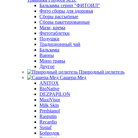
Бальзамы серии "ФИТОИЛ"
Фито сборы для здоровья
Сборы рассыпные
Сборы пакетированные
Мази, крема
Фитотаблетки
Подушки
Традиционный чай
Бальзамы
Ванны
Моно травы
Другое
Природный целитель
Сашера-Мед
ANITOX
BioNative
DEZPAPILON
MaxiVisor
Milk Skin
Predstanol
Rasputin
Recardio
Sustal'
Бобродок