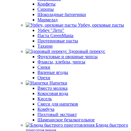
Конфеты
Сиропы
Шоколадные батончики
Мармелад
Урбеч, ореховые пасты
Урбеч "Лето"
Паста GreenMania
Протеиновые пасты
Тахини
Здоровый перекус
Фруктовые и овощные чипсы
Флаксы, хлебцы, чипсы
Снеки
Вяленые ягоды
Орехи
Напитки
Вместо молока
Кокосовая вода
Кисель
Смеси для напитков
Комбуча
Пихтовый экстракт
Шампанское безалкогольное
Блюда быстрого
приготовления