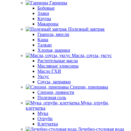
Гарниры
Бобовые
Злаки
Крупы
Макароны
Полезный завтрак
Гранола, мюсли
Каша
Талкан
Хлопья, шарики
Масла, соусы, уксус
Растительные масла
Масляные эликсиры
Масло ГХИ
Уксус
Соусы, заправки
Специи, приправы
Специи, пряности
Полезная соль
Мука, отруби,
клетчатка
Мука
Отруби
Клетчатка
Лечебно-столовая вода