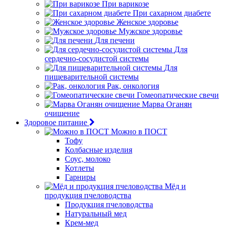
При варикозе
При сахарном диабете
Женское здоровье
Мужское здоровье
Для печени
Для
сердечно-сосудистой системы
Для
пищеварительной системы
Рак, онкология
Гомеопатические свечи
Марва Оганян
очищение
Здоровое питание
Можно в ПОСТ
Тофу
Колбасные изделия
Соус, молоко
Котлеты
Гарниры
Мёд и
продукция пчеловодства
Продукция пчеловодства
Натуральный мед
Крем-мед