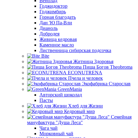
Венолад
Годжидоктор
Годжимбирь
Горная благодать
Дан 'Ю Па-Вли
Дианоль
Добродея
Живица кедровая
Каменное масло
Лиственница сибирская подсочка
Bite
Житница Здоровья
Пища Богов Theobroma
ECONUTRENA
Пчела и человек
Экофабрика Старослав
GreenMania
Авторский шоколад
Пасты
Хлеб для Жизни
Кедровый мир
Семейная
мануфактура "Душа Леса"
Чага чай
Морковный чай