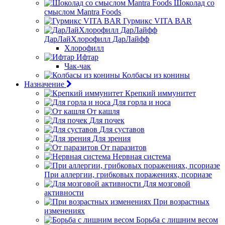
Шоколад со
смыслом Mantra Foods
Гурмикс VITA BAR
ДарЛайХлорофилл ДарЛайфф
Хлорофилл
Ифтар
Чак-чак
Колбасы из конины
Назначение
Крепкий иммунитет
Для горла и носа
От кашля
Для почек
Для суставов
Для зрения
От паразитов
Нервная система
При аллергии, грибковых поражениях, псориазе
Для мозговой
активности
При возрастных
изменениях
Борьба с лишним весом