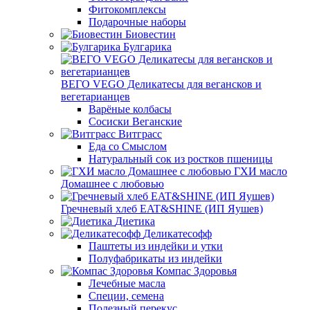
Фитокомплексы
Подарочные наборы
Биовестин
Булгарика
ВЕГО VEGO Деликатесы для вегансков и
вегетарианцев
Варёные колбасы
Сосиски Веганские
Витграсс
Еда со Смыслом
Натуральный сок из ростков пшеницы
ГХИ масло
Домашнее с любовью
Гречневый хлеб EAT&SHINE (ИП Яушев)
Диетика
Деликатесофф
Паштеты из индейки и утки
Полуфабрикаты из индейки
Компас Здоровья
Лечебные масла
Специи, семена
Полезный перекус