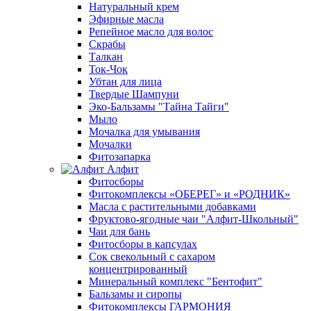
Натуральный крем
Эфирные масла
Репейное масло для волос
Скрабы
Талкан
Ток-Чок
Убтан для лица
Твердые Шампуни
Эко-Бальзамы "Тайна Тайги"
Мыло
Мочалка для умывания
Мочалки
Фитозапарка
Алфит
Фитосборы
Фитокомплексы «ОБЕРЕГ» и «РОДНИК»
Масла с растительными добавками
Фруктово-ягодные чаи "Алфит-Школьный"
Чаи для бань
Фитосборы в капсулах
Сок свекольный с сахаром
концентрированный
Минеральный комплекс "Бентофит"
Бальзамы и сиропы
Фитокомплексы ГАРМОНИЯ