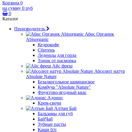
Корзина
0
на сумму
0 руб
0
Каталог
Производитель
Абис Органик
Abisorganic
Кедрокофе
Сбитень
Леденцы для горла
Тоник от насморка
Айс фреш
Абсолют натур
Absolute Nature
Безалкогольное шампанское
Комбуча "Absolute Nature"
Фруктово-ягодный квас
Адонис
Крем-свечи
Алтын Бай
Бальзамы для губ
БайЧай
Зубные пасты
Каши б/п