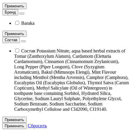
Применить
Бренд
Baraka
Применить
Состав
Состав Potassium Nitrate, aqua based herbal extracts of
Tomar (Zanthoxylum Alatum), Cardamom (Elettaria
Cardamomum), Cinnamon (Cinnamomum Zeylanicum),
Long Pepper (Piper Longum), Clove (Syzygium
Aromaticum), Bakul (Mimusops Elengi), Mint Flavour
including Menthol (Mentha Arvensis), Camphor (Camphora),
Eucalyptus Oil (Eucalyptus Globulus), Thymol Satva (Carum
Copticum), Methyl Salicylate (Oil of Wintergreen) in
toothpaste base containing Sorbitol, Hydrated Silica,
Glycerine, Sodium Lauryl Sulphate, Polyethylene Glycol,
Sodium Benzoate, Sodium Saccharine, Sodium
Carboxymethyl Cellulose and CI42090, CI19140.
Применить
Сбросить
Применить