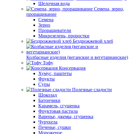
Щелочная вода
Семена, зерно,
проращивание
Семена
Зерно
Проращиватели
Микрозелень, проростки
Бездрожжевой хлеб
Колбасные изделия (веганские и вегетарианские)
Тофу
Консервация
Хумус, паштеты
Фрукты
Супы
Полезные сладости
Шоколад
Батончики
Карамель, сгущенка
Фруктовая пастила
Варенье, джемы, сгущенка
Чурчхела
Печенье, сушки
Мороженое