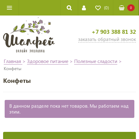
(0)
0
+7 903 388 81 32
заказать обратный звонок
Главная
>
Здоровое питание
>
Полезные сладости
>
Конфеты
Конфеты
В данном разделе пока нет товаров. Мы работаем над
этим.