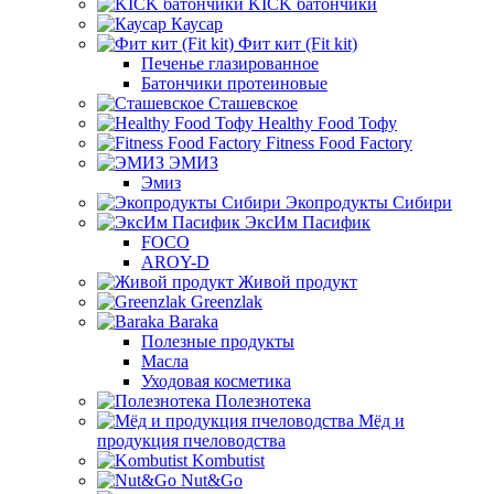
KICK батончики
Каусар
Фит кит (Fit kit)
Печенье глазированное
Батончики протеиновые
Сташевское
Healthy Food Тофу
Fitness Food Factory
ЭМИЗ
Эмиз
Экопродукты Сибири
ЭксИм Пасифик
FOCO
AROY-D
Живой продукт
Greenzlak
Baraka
Полезные продукты
Масла
Уходовая косметика
Полезнотека
Мёд и
продукция пчеловодства
Kombutist
Nut&Go