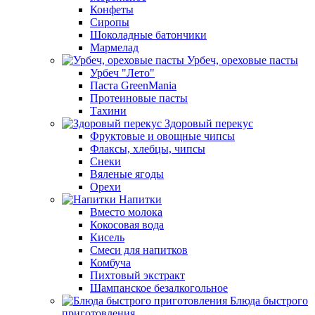
Конфеты
Сиропы
Шоколадные батончики
Мармелад
Урбеч, ореховые пасты
Урбеч "Лето"
Паста GreenMania
Протеиновые пасты
Тахини
Здоровый перекус
Фруктовые и овощные чипсы
Флаксы, хлебцы, чипсы
Снеки
Вяленые ягоды
Орехи
Напитки
Вместо молока
Кокосовая вода
Кисель
Смеси для напитков
Комбуча
Пихтовый экстракт
Шампанское безалкогольное
Блюда быстрого
приготовления