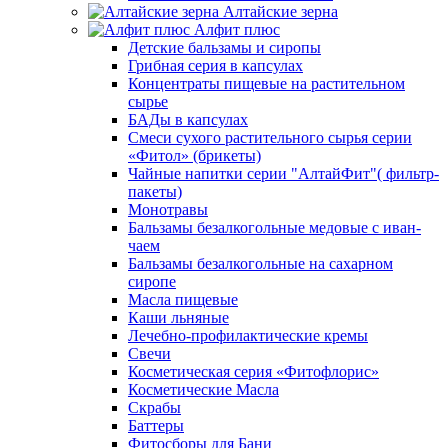
Алтайские зерна
Алфит плюс
Детские бальзамы и сиропы
Грибная серия в капсулах
Концентраты пищевые на растительном
сырье
БАДы в капсулах
Смеси сухого растительного сырья серии
«Фитол» (брикеты)
Чайные напитки серии "АлтайФит"( фильтр-
пакеты)
Монотравы
Бальзамы безалкогольные медовые с иван-
чаем
Бальзамы безалкогольные на сахарном
сиропе
Масла пищевые
Каши льняные
Лечебно-профилактические кремы
Свечи
Косметическая серия «Фитофлорис»
Косметические Масла
Скрабы
Баттеры
Фитосборы для Бани