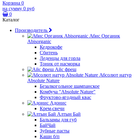
Корзина
0
на сумму
0 руб
0
Каталог
Производитель
Абис Органик
Abisorganic
Кедрокофе
Сбитень
Леденцы для горла
Тоник от насморка
Айс фреш
Абсолют натур
Absolute Nature
Безалкогольное шампанское
Комбуча "Absolute Nature"
Фруктово-ягодный квас
Адонис
Крем-свечи
Алтын Бай
Бальзамы для губ
БайЧай
Зубные пасты
Каши б/п