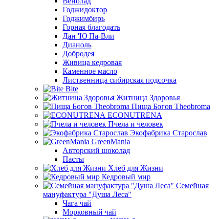
Венолад
Годжидоктор
Годжимбирь
Горная благодать
Дан 'Ю Па-Вли
Дианоль
Добродея
Живица кедровая
Каменное масло
Лиственница сибирская подсочка
Bite
Житница Здоровья
Пища Богов Theobroma
ECONUTRENA
Пчела и человек
Экофабрика Старослав
GreenMania
Авторский шоколад
Пасты
Хлеб для Жизни
Кедровый мир
Семейная
мануфактура "Душа Леса"
Чага чай
Морковный чай