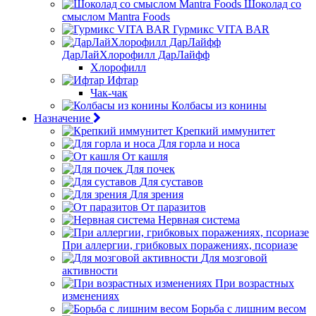
Шоколад со
смыслом Mantra Foods
Гурмикс VITA BAR
ДарЛайХлорофилл ДарЛайфф
Хлорофилл
Ифтар
Чак-чак
Колбасы из конины
Назначение
Крепкий иммунитет
Для горла и носа
От кашля
Для почек
Для суставов
Для зрения
От паразитов
Нервная система
При аллергии, грибковых поражениях, псориазе
Для мозговой
активности
При возрастных
изменениях
Борьба с лишним весом