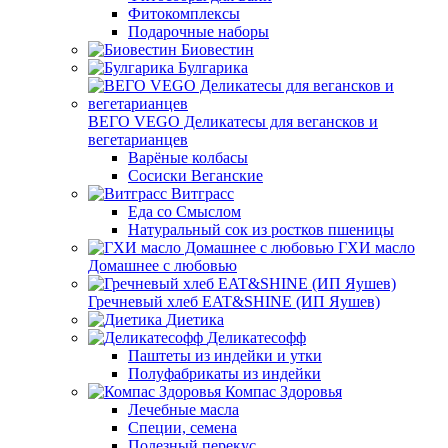
Фитокомплексы
Подарочные наборы
Биовестин
Булгарика
ВЕГО VEGO Деликатесы для вегансков и
вегетарианцев
Варёные колбасы
Сосиски Веганские
Витграсс
Еда со Смыслом
Натуральный сок из ростков пшеницы
ГХИ масло
Домашнее с любовью
Гречневый хлеб EAT&SHINE (ИП Яушев)
Диетика
Деликатесофф
Паштеты из индейки и утки
Полуфабрикаты из индейки
Компас Здоровья
Лечебные масла
Специи, семена
Полезный перекус