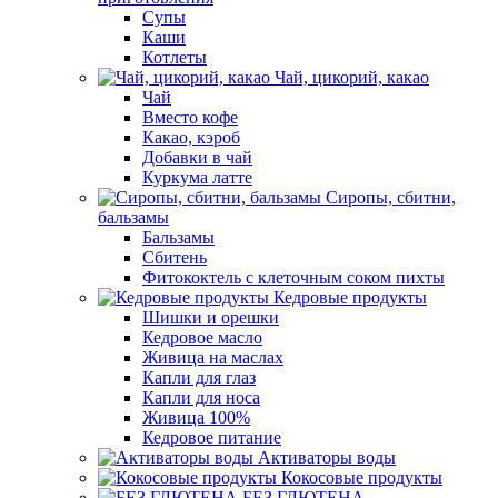
Супы
Каши
Котлеты
Чай, цикорий, какао
Чай
Вместо кофе
Какао, кэроб
Добавки в чай
Куркума латте
Сиропы, сбитни,
бальзамы
Бальзамы
Сбитень
Фитококтель с клеточным соком пихты
Кедровые продукты
Шишки и орешки
Кедровое масло
Живица на маслах
Капли для глаз
Капли для носа
Живица 100%
Кедровое питание
Активаторы воды
Кокосовые продукты
БЕЗ ГЛЮТЕНА