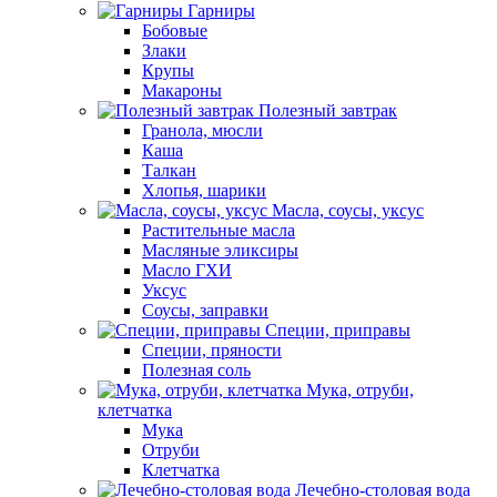
Гарниры
Бобовые
Злаки
Крупы
Макароны
Полезный завтрак
Гранола, мюсли
Каша
Талкан
Хлопья, шарики
Масла, соусы, уксус
Растительные масла
Масляные эликсиры
Масло ГХИ
Уксус
Соусы, заправки
Специи, приправы
Специи, пряности
Полезная соль
Мука, отруби,
клетчатка
Мука
Отруби
Клетчатка
Лечебно-столовая вода