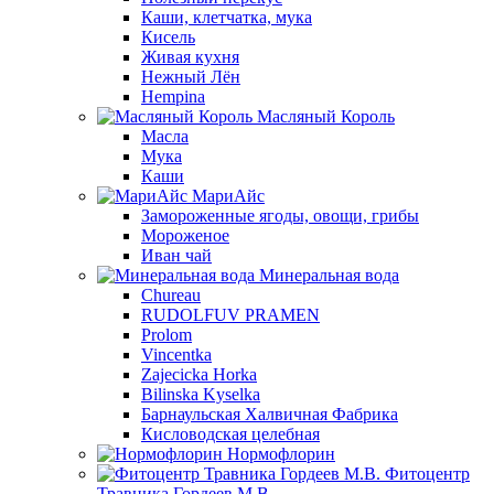
Каши, клетчатка, мука
Кисель
Живая кухня
Нежный Лён
Hempina
Масляный Король
Масла
Мука
Каши
МариАйс
Замороженные ягоды, овощи, грибы
Мороженое
Иван чай
Минеральная вода
Chureau
RUDOLFUV PRAMEN
Prolom
Vincentka
Zajecicka Horka
Bilinska Kyselka
Барнаульская Халвичная Фабрика
Кисловодская целебная
Нормофлорин
Фитоцентр
Травника Гордеев М.В.