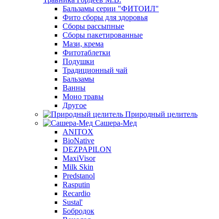
Бальзамы серии "ФИТОИЛ"
Фито сборы для здоровья
Сборы рассыпные
Сборы пакетированные
Мази, крема
Фитотаблетки
Подушки
Традиционный чай
Бальзамы
Ванны
Моно травы
Другое
Природный целитель
Сашера-Мед
ANITOX
BioNative
DEZPAPILON
MaxiVisor
Milk Skin
Predstanol
Rasputin
Recardio
Sustal'
Бобродок