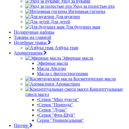
Уход за руками
Уход за полостью рта
Интимная гигиена
Для мужчин
Для детей
Для будущих мам
Подарочные наборы
Товары на главной
Целебные травы
Азбука трав
Ароматерапия
Эфирные масла
Эфирные масла
Масла Абсолю
Масла с фитоэстрогенами
Косметические масла
Аромаспреи
Концептуальные
смеси масел
•Серия "Мир чувств"
•Серия "Природа"
•Серия "Душа"
•Серия "Фен-Шуй"
Серия "Универсальная"
Прочее