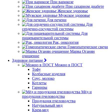
При варикозе
При сахарном диабете
Женское здоровье
Мужское здоровье
Для печени
Для
сердечно-сосудистой системы
Для
пищеварительной системы
Рак, онкология
Гомеопатические свечи
Марва Оганян
очищение
Здоровое питание
Можно в ПОСТ
Тофу
Колбасные изделия
Соус, молоко
Котлеты
Гарниры
Мёд и
продукция пчеловодства
Продукция пчеловодства
Натуральный мед
Крем-мед