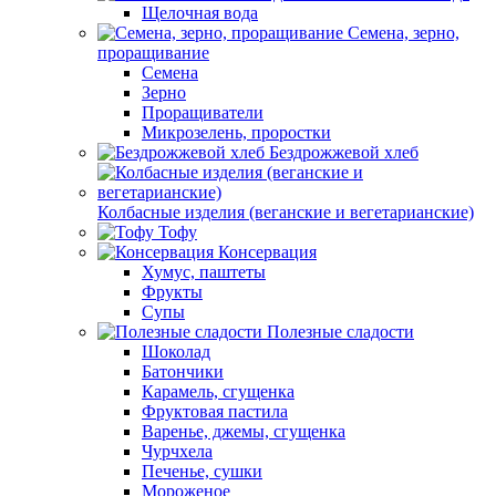
Щелочная вода
Семена, зерно,
проращивание
Семена
Зерно
Проращиватели
Микрозелень, проростки
Бездрожжевой хлеб
Колбасные изделия (веганские и вегетарианские)
Тофу
Консервация
Хумус, паштеты
Фрукты
Супы
Полезные сладости
Шоколад
Батончики
Карамель, сгущенка
Фруктовая пастила
Варенье, джемы, сгущенка
Чурчхела
Печенье, сушки
Мороженое