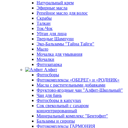
Натуральный крем
Эфирные масла
Репейное масло для волос
Скрабы
Талкан
Ток-Чок
Убтан для лица
Твердые Шампуни
Эко-Бальзамы "Тайна Тайги"
Мыло
Мочалка для умывания
Мочалки
Фитозапарка
Алфит
Фитосборы
Фитокомплексы «ОБЕРЕГ» и «РОДНИК»
Масла с растительными добавками
Фруктово-ягодные чаи "Алфит-Школьный"
Чаи для бань
Фитосборы в капсулах
Сок свекольный с сахаром
концентрированный
Минеральный комплекс "Бентофит"
Бальзамы и сиропы
Фитокомплексы ГАРМОНИЯ