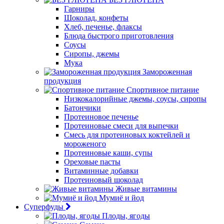
Гарниры
Шоколад, конфеты
Хлеб, печенье, флаксы
Блюда быстрого приготовления
Соусы
Сиропы, джемы
Мука
Замороженная
продукция
Спортивное питание
Низкокалорийные джемы, соусы, сиропы
Батончики
Протеиновое печенье
Протеиновые смеси для выпечки
Смесь для протеиновых коктейлей и
мороженого
Протеиновые каши, супы
Ореховые пасты
Витаминные добавки
Протеиновый шоколад
Живые витамины
Мумиё и йод
Суперфуды
Плоды, ягоды