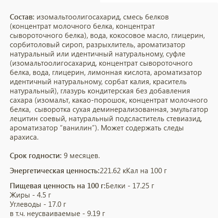
Состав:
изомальтоолигосахарид, смесь белков
(концентрат молочного белка, концентрат
сывороточного белка), вода, кокосовое масло, глицерин,
сорбитоловый сироп, разрыхлитель, ароматизатор
натуральный или идентичный натуральному, суфле
(изомальтоолигосахарид, концентрат сывороточного
белка, вода, глицерин, лимонная кислота, ароматизатор
идентичный натуральному, сорбат калия, краситель
натуральный), глазурь кондитерская без добавления
сахара (изомальт, какао-порошок, концентрат молочного
белка, сыворотка сухая деминерализованная, эмульгатор
лецитин соевый, натуральный подсластитель стевиазид,
ароматизатор “ванилин”). Может содержать следы
арахиса.
Срок годности:
9 месяцев.
Энергетическая ценность:
221.62 кКал на 100 г
Пищевая ценность на 100 г:
Белки - 17.25 г
Жиры - 4.5 г
Углеводы - 17.0 г
в т.ч. неусваиваемые - 9.19 г