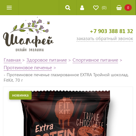
(0)
0
+7 903 388 81 32
заказать обратный звонок
Главная
>
Здоровое питание
>
Спортивное питание
>
Протеиновое печенье
>
- Протеиновое печенье глазированное EXTRA Тройной шоколад,
FitKit, 70 г
новинка