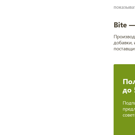
показыват
Bite —
Производ
добавки, 
поставщи
Пол
до
Подпи
предл
сове