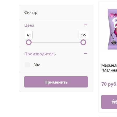
Фильтр
Цена
65
195
Производитель
Bite
Мармел
"Малина",
Применить
70 руб