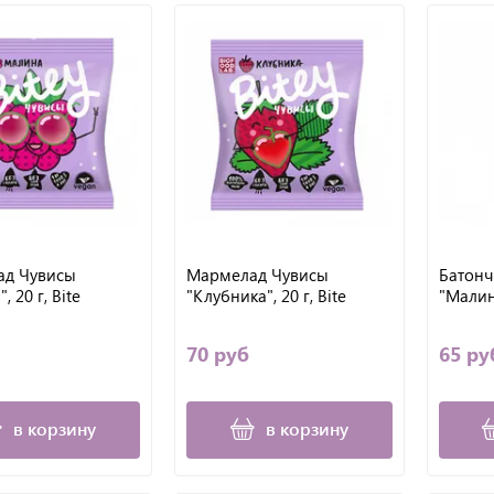
ад Чувисы
Мармелад Чувисы
Батончи
 20 г, Bite
"Клубника", 20 г, Bite
"Малина
70 руб
65 ру
в корзину
в корзину