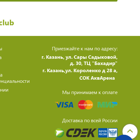
club
ы
Приезжайте к нам по адресу:
г. Казань, ул. Сары Садыковой,
а
д. 30, ТЦ "Бахадир"
г. Казань,ул. Короленко д 28 а,
а
СОК АквАрена
нциальности
ании
Мы принимаем к оплате
Доставка по всей России