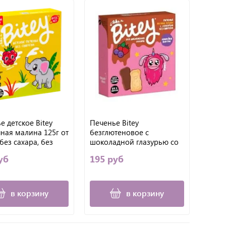
е детское Bitey
Печенье Bitey
ная малина 125г от
безглютеновое с
 без сахара, без
шоколадной глазурью со
а.
вкусом Лесные ягоды, 125
уб
195 руб
г
в корзину
в корзину