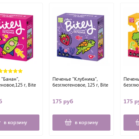
 "Банан",
Печенье "Клубника",
Печень
новое,125 г, Bite
безглютеновое, 125 г, Bite
безглют
б
175 руб
175 р
в корзину
в корзину