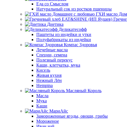
Еда со Смыслом
Натуральный сок из ростков пшеницы
ГХИ масло Дом
Гречн
Диетика
Деликатесофф
Паштеты из индейки и утки
Полуфабрикаты из индейки
Компас Здоровья
Лечебные масла
Специи, семена
Полезный перекус
Каши, клетчатка, мука
Кисель
Живая кухня
Нежный Лён
Hempina
Масляный Король
Масла
Мука
Каши
МариАйс
Замороженные ягоды, овощи, грибы
Мороженое
Иван чай