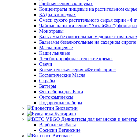
Грибная серия в капсулах
Концентраты пищевые на растительном сырь
БАДы в капсулах
Смеси сухого растительного сырья серии «Фи
Чайные напитки серии "АлтайФит"( фильтр-п
Монотравы
Бальзамы безалкогольные медовые с иван-чае
Бальзамы безалкогольные на сахарном сиропе
Масла пищевые
Каши льняные
Лечебно-профилактические кремы
Свечи
Косметическая серия «Фитофлорис»
Косметические Масла
Скрабы
Баттеры
Фитосборы для Бани
Фитокомплексы
Подарочные наборы
Биовестин
Булгарика
Варёные колбасы
Сосиски Веганские
Витграсс