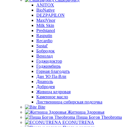
ANITOX
BioNative
DEZPAPILON
MaxiVisor
Milk Skin
Predstanol
Rasputin
Recardio
Sustal'
Бобродок
Венолад
Годжидоктор
Годжимбирь
Горная благодать
Дан 'Ю Па-Вли
Дианоль
Добродея
Живица кедровая
Каменное масло
Лиственница сибирская подсочка
Bite
Житница Здоровья
Пища Богов Theobroma
ECONUTRENA