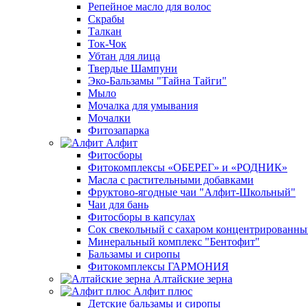
Репейное масло для волос
Скрабы
Талкан
Ток-Чок
Убтан для лица
Твердые Шампуни
Эко-Бальзамы "Тайна Тайги"
Мыло
Мочалка для умывания
Мочалки
Фитозапарка
Алфит
Фитосборы
Фитокомплексы «ОБЕРЕГ» и «РОДНИК»
Масла с растительными добавками
Фруктово-ягодные чаи "Алфит-Школьный"
Чаи для бань
Фитосборы в капсулах
Сок свекольный с сахаром концентрированн
Минеральный комплекс "Бентофит"
Бальзамы и сиропы
Фитокомплексы ГАРМОНИЯ
Алтайские зерна
Алфит плюс
Детские бальзамы и сиропы