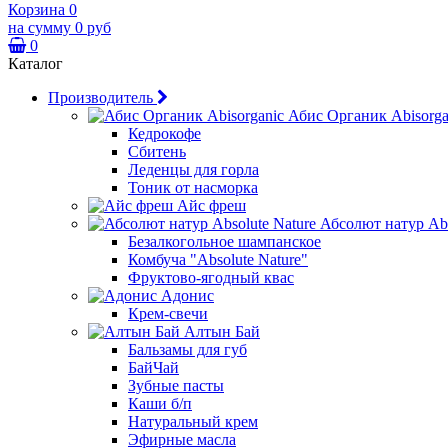
Корзина
0
на сумму
0 руб
0
Каталог
Производитель
Абис Органик Abisorga
Кедрокофе
Сбитень
Леденцы для горла
Тоник от насморка
Айс фреш
Абсолют натур Abs
Безалкогольное шампанское
Комбуча "Absolute Nature"
Фруктово-ягодный квас
Адонис
Крем-свечи
Алтын Бай
Бальзамы для губ
БайЧай
Зубные пасты
Каши б/п
Натуральный крем
Эфирные масла