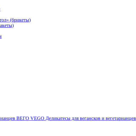
е
тол» (брикеты)
акеты)
м
ВЕГО VEGO Деликатесы для вегансков и вегетарианцев