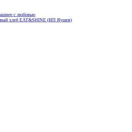
ашнее с любовью
евый хлеб EAT&SHINE (ИП Яушев)