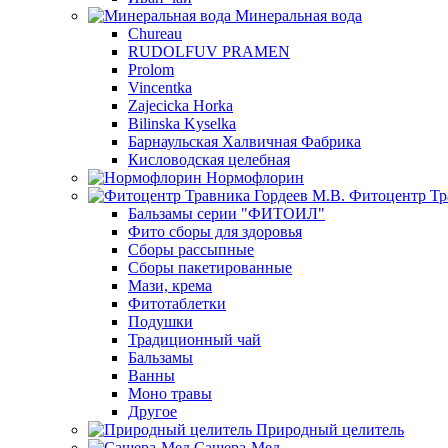
Минеральная вода
Chureau
RUDOLFUV PRAMEN
Prolom
Vincentka
Zajecicka Horka
Bilinska Kyselka
Барнаульская Халвичная Фабрика
Кисловодская целебная
Нормофлорин
Фитоцентр Тр
Бальзамы серии "ФИТОИЛ"
Фито сборы для здоровья
Сборы рассыпные
Сборы пакетированные
Мази, крема
Фитотаблетки
Подушки
Традиционный чай
Бальзамы
Ванны
Моно травы
Другое
Природный целитель
Сашера-Мед