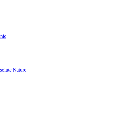
nic
olute Nature