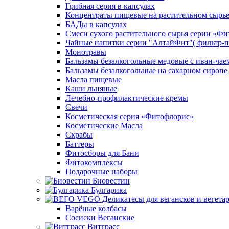
Грибная серия в капсулах
Концентраты пищевые на растительном сырь
БАДы в капсулах
Смеси сухого растительного сырья серии «Фи
Чайные напитки серии "АлтайФит"( фильтр-п
Монотравы
Бальзамы безалкогольные медовые с иван-чае
Бальзамы безалкогольные на сахарном сиропе
Масла пищевые
Каши льняные
Лечебно-профилактические кремы
Свечи
Косметическая серия «Фитофлорис»
Косметические Масла
Скрабы
Баттеры
Фитосборы для Бани
Фитокомплексы
Подарочные наборы
Биовестин
Булгарика
Варёные колбасы
Сосиски Веганские
Витграсс