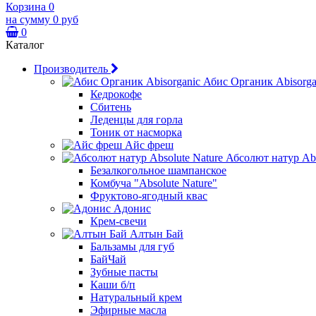
Корзина
0
на сумму
0 руб
0
Каталог
Производитель
Абис Органик Abisorga
Кедрокофе
Сбитень
Леденцы для горла
Тоник от насморка
Айс фреш
Абсолют натур Abs
Безалкогольное шампанское
Комбуча "Absolute Nature"
Фруктово-ягодный квас
Адонис
Крем-свечи
Алтын Бай
Бальзамы для губ
БайЧай
Зубные пасты
Каши б/п
Натуральный крем
Эфирные масла