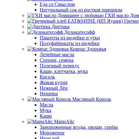
Еда со Смыслом
Натуральный сок из ростков пшеницы
ГХИ масло Дом
Гречн
Диетика
Деликатесофф
Паштеты из индейки и утки
Полуфабрикаты из индейки
Компас Здоровья
Лечебные масла
Специи, семена
Полезный перекус
Каши, клетчатка, мука
Кисель
Живая кухня
Нежный Лён
Hempina
Масляный Король
Масла
Мука
Каши
МариАйс
Замороженные ягоды, овощи, грибы
Мороженое
Иван чай