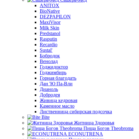
ANITOX
BioNative
DEZPAPILON
MaxiVisor
Milk Skin
Predstanol
Rasputin
Recardio
Sustal'
Бобродок
Венолад
Годжидоктор
Годжимбирь
Горная благодать
Дан 'Ю Па-Вли
Дианоль
Добродея
Живица кедровая
Каменное масло
Лиственница сибирская подсочка
Bite
Житница Здоровья
Пища Богов Theobroma
ECONUTRENA