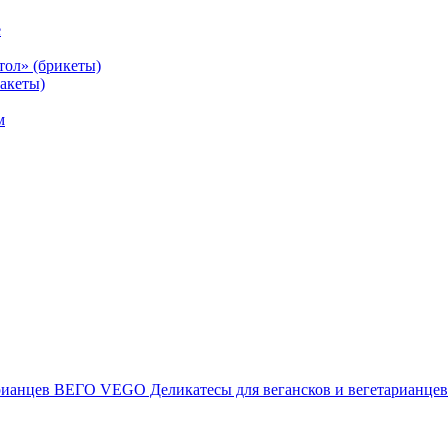
е
тол» (брикеты)
акеты)
м
ВЕГО VEGO Деликатесы для вегансков и вегетарианцев