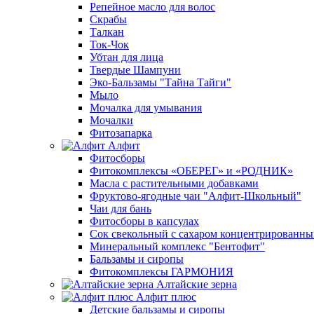
Репейное масло для волос
Скрабы
Талкан
Ток-Чок
Убтан для лица
Твердые Шампуни
Эко-Бальзамы "Тайна Тайги"
Мыло
Мочалка для умывания
Мочалки
Фитозапарка
Алфит
Фитосборы
Фитокомплексы «ОБЕРЕГ» и «РОДНИК»
Масла с растительными добавками
Фруктово-ягодные чаи "Алфит-Школьный"
Чаи для бань
Фитосборы в капсулах
Сок свекольный с сахаром концентрированн
Минеральный комплекс "Бентофит"
Бальзамы и сиропы
Фитокомплексы ГАРМОНИЯ
Алтайские зерна
Алфит плюс
Детские бальзамы и сиропы