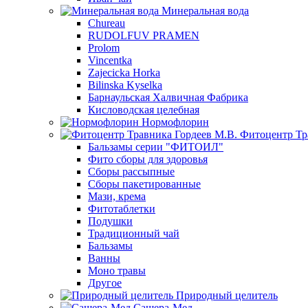
Минеральная вода
Chureau
RUDOLFUV PRAMEN
Prolom
Vincentka
Zajecicka Horka
Bilinska Kyselka
Барнаульская Халвичная Фабрика
Кисловодская целебная
Нормофлорин
Фитоцентр Тр
Бальзамы серии "ФИТОИЛ"
Фито сборы для здоровья
Сборы рассыпные
Сборы пакетированные
Мази, крема
Фитотаблетки
Подушки
Традиционный чай
Бальзамы
Ванны
Моно травы
Другое
Природный целитель
Сашера-Мед