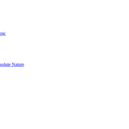
nic
olute Nature