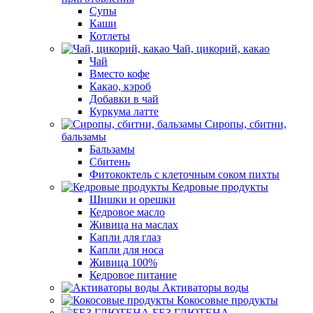
Супы
Каши
Котлеты
Чай, цикорий, какао
Чай
Вместо кофе
Какао, кэроб
Добавки в чай
Куркума латте
Сиропы, сбитни,
бальзамы
Бальзамы
Сбитень
Фитококтель с клеточным соком пихты
Кедровые продукты
Шишки и орешки
Кедровое масло
Живица на маслах
Капли для глаз
Капли для носа
Живица 100%
Кедровое питание
Активаторы воды
Кокосовые продукты
БЕЗ ГЛЮТЕНА