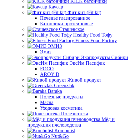
KICK батончики
Каусар
Фит кит (Fit kit)
Печенье глазированное
Батончики протеиновые
Сташевское
Healthy Food Тофу
Fitness Food Factory
ЭМИЗ
Эмиз
Экопродукты Сибири
ЭксИм Пасифик
FOCO
AROY-D
Живой продукт
Greenzlak
Baraka
Полезные продукты
Масла
Уходовая косметика
Полезнотека
Мёд и
продукция пчеловодства
Kombutist
Nut&Go