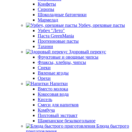
Конфеты
Сиропы
Шоколадные батончики
Мармелад
Урбеч, ореховые пасты
Урбеч "Лето"
Паста GreenMania
Протеиновые пасты
Тахини
Здоровый перекус
Фруктовые и овощные чипсы
Флаксы, хлебцы, чипсы
Снеки
Вяленые ягоды
Орехи
Напитки
Вместо молока
Кокосовая вода
Кисель
Смеси для напитков
Комбуча
Пихтовый экстракт
Шампанское безалкогольное
Блюда быстрого
приготовления