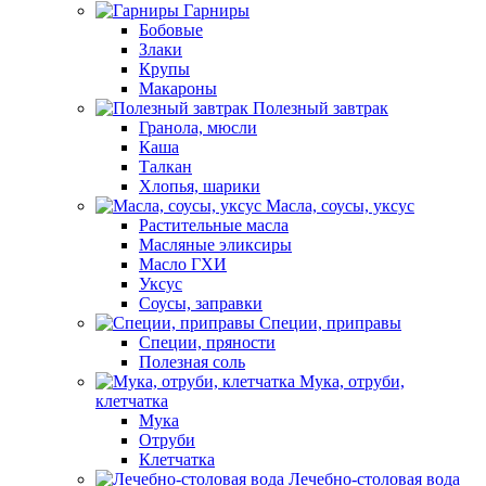
Гарниры
Бобовые
Злаки
Крупы
Макароны
Полезный завтрак
Гранола, мюсли
Каша
Талкан
Хлопья, шарики
Масла, соусы, уксус
Растительные масла
Масляные эликсиры
Масло ГХИ
Уксус
Соусы, заправки
Специи, приправы
Специи, пряности
Полезная соль
Мука, отруби,
клетчатка
Мука
Отруби
Клетчатка
Лечебно-столовая вода