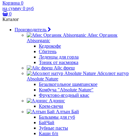
Корзина
0
на сумму
0 руб
0
Каталог
Производитель
Абис Органик
Abisorganic
Кедрокофе
Сбитень
Леденцы для горла
Тоник от насморка
Айс фреш
Абсолют натур
Absolute Nature
Безалкогольное шампанское
Комбуча "Absolute Nature"
Фруктово-ягодный квас
Адонис
Крем-свечи
Алтын Бай
Бальзамы для губ
БайЧай
Зубные пасты
Каши б/п