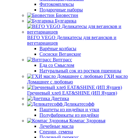
Фитокомплексы
Подарочные наборы
Биовестин
Булгарика
ВЕГО VEGO Деликатесы для вегансков и
вегетарианцев
Варёные колбасы
Сосиски Веганские
Витграсс
Еда со Смыслом
Натуральный сок из ростков пшеницы
ГХИ масло
Домашнее с любовью
Гречневый хлеб EAT&SHINE (ИП Яушев)
Диетика
Деликатесофф
Паштеты из индейки и утки
Полуфабрикаты из индейки
Компас Здоровья
Лечебные масла
Специи, семена
Полезный перекус