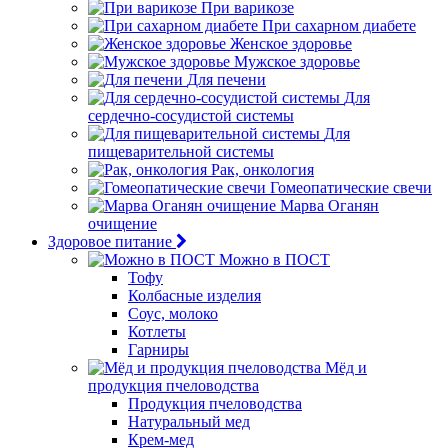
При варикозе
При сахарном диабете
Женское здоровье
Мужское здоровье
Для печени
Для
сердечно-сосудистой системы
Для
пищеварительной системы
Рак, онкология
Гомеопатические свечи
Марва Оганян
очищение
Здоровое питание
Можно в ПОСТ
Тофу
Колбасные изделия
Соус, молоко
Котлеты
Гарниры
Мёд и
продукция пчеловодства
Продукция пчеловодства
Натуральный мед
Крем-мед