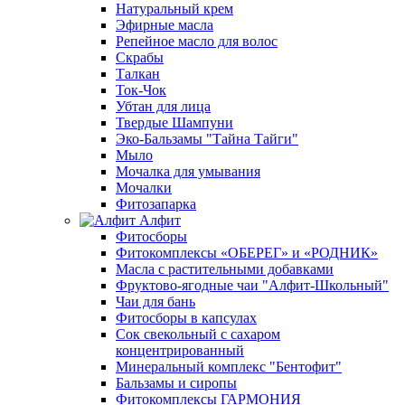
Натуральный крем
Эфирные масла
Репейное масло для волос
Скрабы
Талкан
Ток-Чок
Убтан для лица
Твердые Шампуни
Эко-Бальзамы "Тайна Тайги"
Мыло
Мочалка для умывания
Мочалки
Фитозапарка
Алфит
Фитосборы
Фитокомплексы «ОБЕРЕГ» и «РОДНИК»
Масла с растительными добавками
Фруктово-ягодные чаи "Алфит-Школьный"
Чаи для бань
Фитосборы в капсулах
Сок свекольный с сахаром
концентрированный
Минеральный комплекс "Бентофит"
Бальзамы и сиропы
Фитокомплексы ГАРМОНИЯ