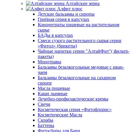
Алтайские зерна
Алфит плюс
Детские бальзамы и сиропы
Грибная серия в капсулах
Концентраты пищевые на растительном
сырье
БАДы в капсулах
Смеси сухого растительного сырья серии
«Фитол» (брикеты)
Чайные напитки серии "АлтайФит"( фильтр-
пакеты)
Монотравы
Бальзамы безалкогольные медовые с иван-
чаем
Бальзамы безалкогольные на сахарном
сиропе
Масла пищевые
Каши льняные
Лечебно-профилактические кремы
Свечи
Косметическая серия «Фитофлорис»
Косметические Масла
Скрабы
Баттеры
Фитосборы для Бани