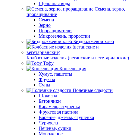
Щелочная вода
Семена, зерно,
проращивание
Семена
Зерно
Проращиватели
Микрозелень, проростки
Бездрожжевой хлеб
Колбасные изделия (веганские и вегетарианские)
Тофу
Консервация
Хумус, паштеты
Фрукты
Супы
Полезные сладости
Шоколад
Батончики
Карамель, сгущенка
Фруктовая пастила
Варенье, джемы, сгущенка
Чурчхела
Печенье, сушки
Мороженое