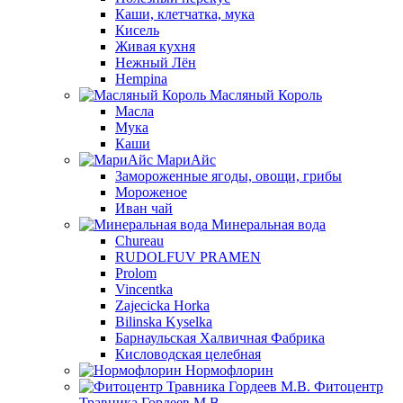
Каши, клетчатка, мука
Кисель
Живая кухня
Нежный Лён
Hempina
Масляный Король
Масла
Мука
Каши
МариАйс
Замороженные ягоды, овощи, грибы
Мороженое
Иван чай
Минеральная вода
Chureau
RUDOLFUV PRAMEN
Prolom
Vincentka
Zajecicka Horka
Bilinska Kyselka
Барнаульская Халвичная Фабрика
Кисловодская целебная
Нормофлорин
Фитоцентр
Травника Гордеев М.В.