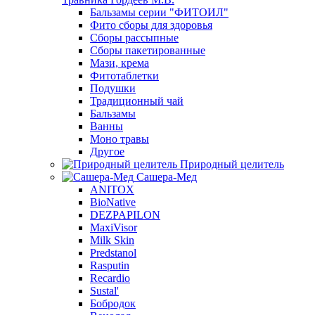
Бальзамы серии "ФИТОИЛ"
Фито сборы для здоровья
Сборы рассыпные
Сборы пакетированные
Мази, крема
Фитотаблетки
Подушки
Традиционный чай
Бальзамы
Ванны
Моно травы
Другое
Природный целитель
Сашера-Мед
ANITOX
BioNative
DEZPAPILON
MaxiVisor
Milk Skin
Predstanol
Rasputin
Recardio
Sustal'
Бобродок