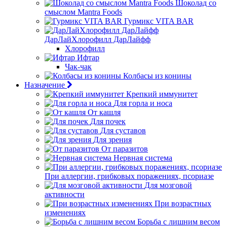
Шоколад со
смыслом Mantra Foods
Гурмикс VITA BAR
ДарЛайХлорофилл ДарЛайфф
Хлорофилл
Ифтар
Чак-чак
Колбасы из конины
Назначение
Крепкий иммунитет
Для горла и носа
От кашля
Для почек
Для суставов
Для зрения
От паразитов
Нервная система
При аллергии, грибковых поражениях, псориазе
Для мозговой
активности
При возрастных
изменениях
Борьба с лишним весом