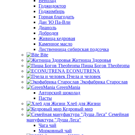
Венолад
Годжидоктор
Годжимбирь
Горная благодать
Дан 'Ю Па-Вли
Дианоль
Добродея
Живица кедровая
Каменное масло
Лиственница сибирская подсочка
Bite
Житница Здоровья
Пища Богов Theobroma
ECONUTRENA
Пчела и человек
Экофабрика Старослав
GreenMania
Авторский шоколад
Пасты
Хлеб для Жизни
Кедровый мир
Семейная
мануфактура "Душа Леса"
Чага чай
Морковный чай