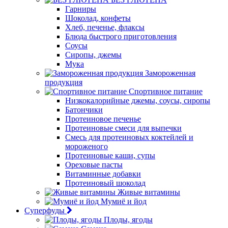
Гарниры
Шоколад, конфеты
Хлеб, печенье, флаксы
Блюда быстрого приготовления
Соусы
Сиропы, джемы
Мука
Замороженная
продукция
Спортивное питание
Низкокалорийные джемы, соусы, сиропы
Батончики
Протеиновое печенье
Протеиновые смеси для выпечки
Смесь для протеиновых коктейлей и
мороженого
Протеиновые каши, супы
Ореховые пасты
Витаминные добавки
Протеиновый шоколад
Живые витамины
Мумиё и йод
Суперфуды
Плоды, ягоды