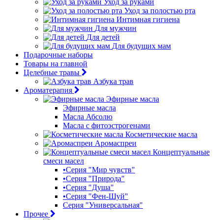
Уход за руками
Уход за полостью рта
Интимная гигиена
Для мужчин
Для детей
Для будущих мам
Подарочные наборы
Товары на главной
Целебные травы
Азбука трав
Ароматерапия
Эфирные масла
Эфирные масла
Масла Абсолю
Масла с фитоэстрогенами
Косметические масла
Аромаспреи
Концептуальные
смеси масел
•Серия "Мир чувств"
•Серия "Природа"
•Серия "Душа"
•Серия "Фен-Шуй"
Серия "Универсальная"
Прочее