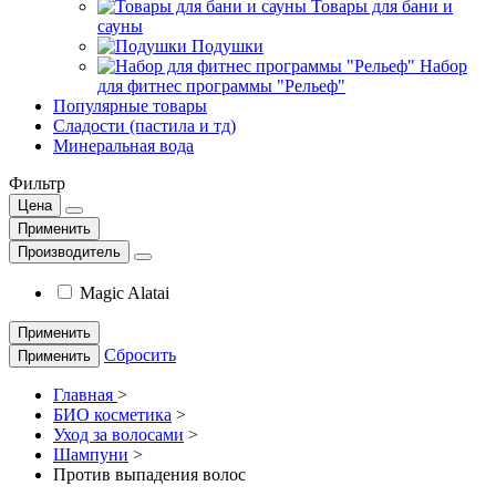
Товары для бани и
сауны
Подушки
Набор
для фитнес программы "Рельеф"
Популярные товары
Сладости (пастила и тд)
Минеральная вода
Фильтр
Цена
Применить
Производитель
Magic Alatai
Применить
Сбросить
Применить
Главная
>
БИО косметика
>
Уход за волосами
>
Шампуни
>
Против выпадения волос