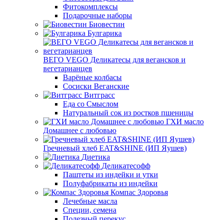
Фитокомплексы
Подарочные наборы
Биовестин
Булгарика
ВЕГО VEGO Деликатесы для вегансков и
вегетарианцев
Варёные колбасы
Сосиски Веганские
Витграсс
Еда со Смыслом
Натуральный сок из ростков пшеницы
ГХИ масло
Домашнее с любовью
Гречневый хлеб EAT&SHINE (ИП Яушев)
Диетика
Деликатесофф
Паштеты из индейки и утки
Полуфабрикаты из индейки
Компас Здоровья
Лечебные масла
Специи, семена
Полезный перекус