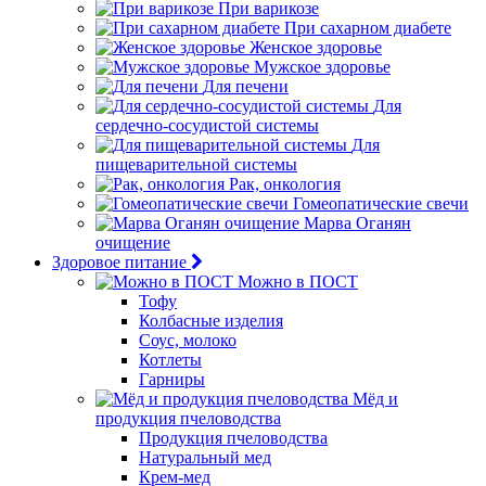
При варикозе
При сахарном диабете
Женское здоровье
Мужское здоровье
Для печени
Для
сердечно-сосудистой системы
Для
пищеварительной системы
Рак, онкология
Гомеопатические свечи
Марва Оганян
очищение
Здоровое питание
Можно в ПОСТ
Тофу
Колбасные изделия
Соус, молоко
Котлеты
Гарниры
Мёд и
продукция пчеловодства
Продукция пчеловодства
Натуральный мед
Крем-мед