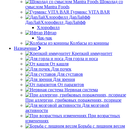
Шоколад со
смыслом Mantra Foods
Гурмикс VITA BAR
ДарЛайХлорофилл ДарЛайфф
Хлорофилл
Ифтар
Чак-чак
Колбасы из конины
Назначение
Крепкий иммунитет
Для горла и носа
От кашля
Для почек
Для суставов
Для зрения
От паразитов
Нервная система
При аллергии, грибковых поражениях, псориазе
Для мозговой
активности
При возрастных
изменениях
Борьба с лишним весом