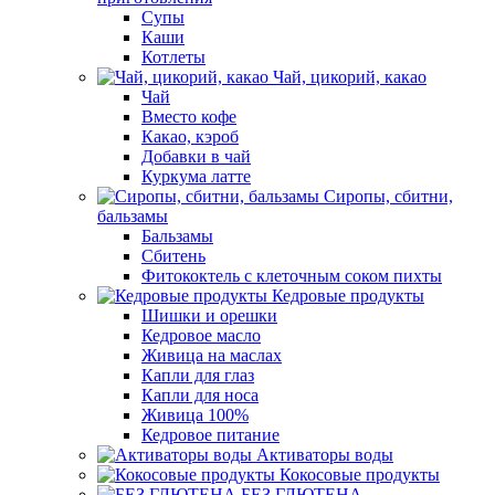
Супы
Каши
Котлеты
Чай, цикорий, какао
Чай
Вместо кофе
Какао, кэроб
Добавки в чай
Куркума латте
Сиропы, сбитни,
бальзамы
Бальзамы
Сбитень
Фитококтель с клеточным соком пихты
Кедровые продукты
Шишки и орешки
Кедровое масло
Живица на маслах
Капли для глаз
Капли для носа
Живица 100%
Кедровое питание
Активаторы воды
Кокосовые продукты
БЕЗ ГЛЮТЕНА