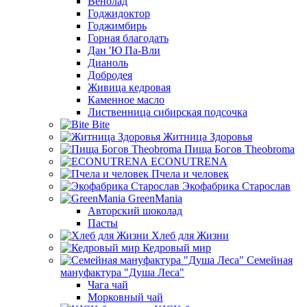
Венолад
Годжидоктор
Годжимбирь
Горная благодать
Дан 'Ю Па-Вли
Дианоль
Добродея
Живица кедровая
Каменное масло
Лиственница сибирская подсочка
Bite
Житница Здоровья
Пища Богов Theobroma
ECONUTRENA
Пчела и человек
Экофабрика Старослав
GreenMania
Авторский шоколад
Пасты
Хлеб для Жизни
Кедровый мир
Семейная
мануфактура "Душа Леса"
Чага чай
Морковный чай