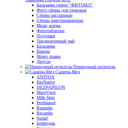
Бальзамы серии "ФИТОИЛ"
Фито сборы для здоровья
Сборы рассыпные
Сборы пакетированные
Мази, крема
Фитотаблетки
Подушки
Традиционный чай
Бальзамы
Ванны
Моно травы
Другое
Природный целитель
Сашера-Мед
ANITOX
BioNative
DEZPAPILON
MaxiVisor
Milk Skin
Predstanol
Rasputin
Recardio
Sustal'
Бобродок