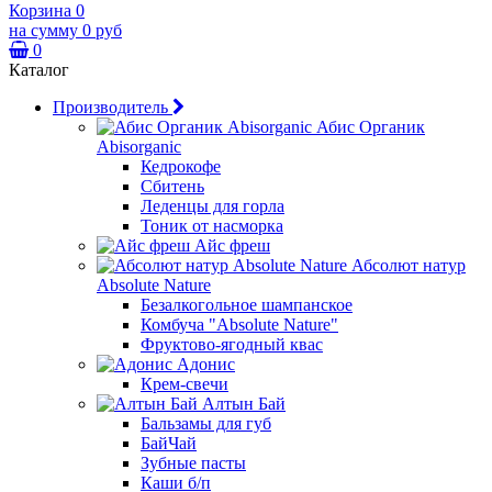
Корзина
0
на сумму
0 руб
0
Каталог
Производитель
Абис Органик
Abisorganic
Кедрокофе
Сбитень
Леденцы для горла
Тоник от насморка
Айс фреш
Абсолют натур
Absolute Nature
Безалкогольное шампанское
Комбуча "Absolute Nature"
Фруктово-ягодный квас
Адонис
Крем-свечи
Алтын Бай
Бальзамы для губ
БайЧай
Зубные пасты
Каши б/п