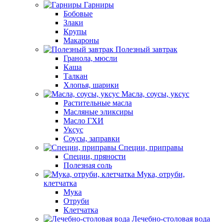
Гарниры
Бобовые
Злаки
Крупы
Макароны
Полезный завтрак
Гранола, мюсли
Каша
Талкан
Хлопья, шарики
Масла, соусы, уксус
Растительные масла
Масляные эликсиры
Масло ГХИ
Уксус
Соусы, заправки
Специи, приправы
Специи, пряности
Полезная соль
Мука, отруби,
клетчатка
Мука
Отруби
Клетчатка
Лечебно-столовая вода