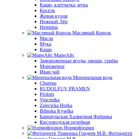
Каши, клетчатка, мука
Кисель
Живая кухня
Нежный Лён
Hempina
Масляный Король
Масла
Мука
Каши
МариАйс
Замороженные ягоды, овощи, грибы
Мороженое
Иван чай
Минеральная вода
Chureau
RUDOLFUV PRAMEN
Prolom
Vincentka
Zajecicka Horka
Bilinska Kyselka
Барнаульская Халвичная Фабрика
Кисловодская целебная
Нормофлорин
Фитоцентр
Травника Гордеев М.В.