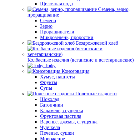
Щелочная вода
Семена, зерно,
проращивание
Семена
Зерно
Проращиватели
Микрозелень, проростки
Бездрожжевой хлеб
Колбасные изделия (веганские и вегетарианские)
Тофу
Консервация
Хумус, паштеты
Фрукты
Супы
Полезные сладости
Шоколад
Батончики
Карамель, сгущенка
Фруктовая пастила
Варенье, джемы, сгущенка
Чурчхела
Печенье, сушки
Мороженое