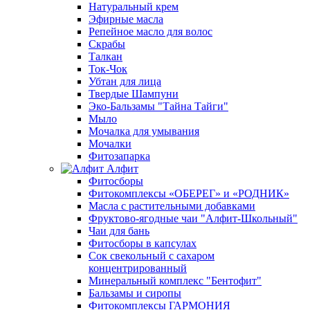
Натуральный крем
Эфирные масла
Репейное масло для волос
Скрабы
Талкан
Ток-Чок
Убтан для лица
Твердые Шампуни
Эко-Бальзамы "Тайна Тайги"
Мыло
Мочалка для умывания
Мочалки
Фитозапарка
Алфит
Фитосборы
Фитокомплексы «ОБЕРЕГ» и «РОДНИК»
Масла с растительными добавками
Фруктово-ягодные чаи "Алфит-Школьный"
Чаи для бань
Фитосборы в капсулах
Сок свекольный с сахаром
концентрированный
Минеральный комплекс "Бентофит"
Бальзамы и сиропы
Фитокомплексы ГАРМОНИЯ