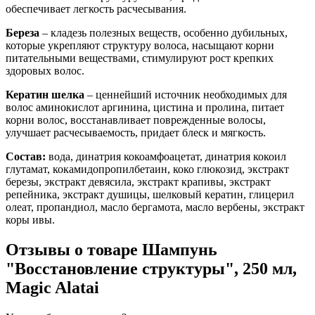
обеспечивает легкость расчесывания.
Береза
– кладезь полезных веществ, особенно дубильных,
которые укрепляют структуру волоса, насыщают корни
питательными веществами, стимулируют рост крепких
здоровых волос.
Кератин шелка
– ценнейший источник необходимых для
волос аминокислот аргинина, цистина и пролина, питает
корни волос, восстанавливает поврежденные волосы,
улучшает расчесываемость, придает блеск и мягкость.
Состав:
вода, динатрия кокоамфоацетат, динатрия кокоил
глутамат, кокамидопропилбетаин, коко глюкозид, экстракт
березы, экстракт девясила, экстракт крапивы, экстракт
репейника, экстракт душицы, шелковый кератин, глицерил
олеат, пропандиол, масло бергамота, масло вербены, экстракт
коры ивы.
Отзывы о товаре
Шампунь
"Восстановление структуры", 250 мл,
Magic Alatai