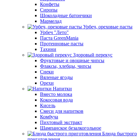
Конфеты
Сиропы
Шоколадные батончики
Мармелад
Урбеч, ореховые пасты
Урбеч "Лето"
Паста GreenMania
Протеиновые пасты
Тахини
Здоровый перекус
Фруктовые и овощные чипсы
Флаксы, хлебцы, чипсы
Снеки
Вяленые ягоды
Орехи
Напитки
Вместо молока
Кокосовая вода
Кисель
Смеси для напитков
Комбуча
Пихтовый экстракт
Шампанское безалкогольное
Блюда быстрого
приготовления