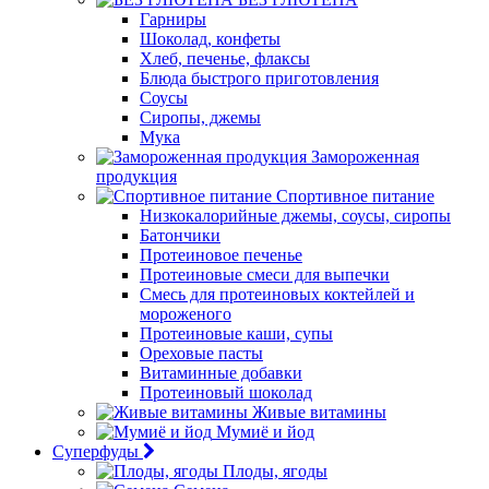
Гарниры
Шоколад, конфеты
Хлеб, печенье, флаксы
Блюда быстрого приготовления
Соусы
Сиропы, джемы
Мука
Замороженная
продукция
Спортивное питание
Низкокалорийные джемы, соусы, сиропы
Батончики
Протеиновое печенье
Протеиновые смеси для выпечки
Смесь для протеиновых коктейлей и
мороженого
Протеиновые каши, супы
Ореховые пасты
Витаминные добавки
Протеиновый шоколад
Живые витамины
Мумиё и йод
Суперфуды
Плоды, ягоды