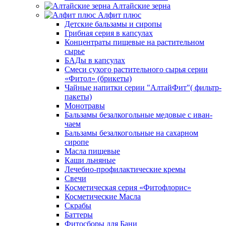
Алтайские зерна
Алфит плюс
Детские бальзамы и сиропы
Грибная серия в капсулах
Концентраты пищевые на растительном
сырье
БАДы в капсулах
Смеси сухого растительного сырья серии
«Фитол» (брикеты)
Чайные напитки серии "АлтайФит"( фильтр-
пакеты)
Монотравы
Бальзамы безалкогольные медовые с иван-
чаем
Бальзамы безалкогольные на сахарном
сиропе
Масла пищевые
Каши льняные
Лечебно-профилактические кремы
Свечи
Косметическая серия «Фитофлорис»
Косметические Масла
Скрабы
Баттеры
Фитосборы для Бани