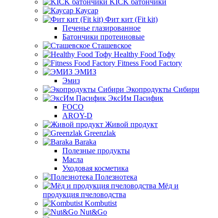
KICK батончики
Каусар
Фит кит (Fit kit)
Печенье глазированное
Батончики протеиновые
Сташевское
Healthy Food Тофу
Fitness Food Factory
ЭМИЗ
Эмиз
Экопродукты Сибири
ЭксИм Пасифик
FOCO
AROY-D
Живой продукт
Greenzlak
Baraka
Полезные продукты
Масла
Уходовая косметика
Полезнотека
Мёд и
продукция пчеловодства
Kombutist
Nut&Go