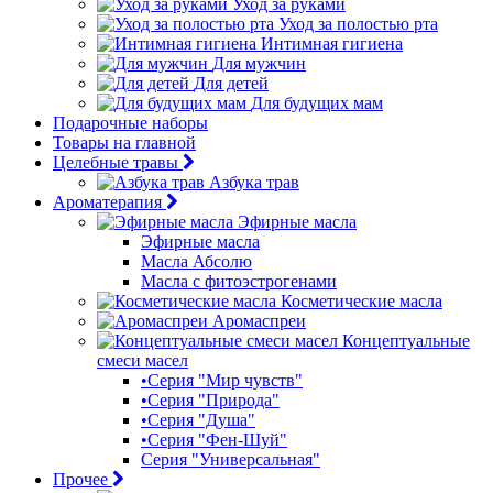
Уход за руками
Уход за полостью рта
Интимная гигиена
Для мужчин
Для детей
Для будущих мам
Подарочные наборы
Товары на главной
Целебные травы
Азбука трав
Ароматерапия
Эфирные масла
Эфирные масла
Масла Абсолю
Масла с фитоэстрогенами
Косметические масла
Аромаспреи
Концептуальные
смеси масел
•Серия "Мир чувств"
•Серия "Природа"
•Серия "Душа"
•Серия "Фен-Шуй"
Серия "Универсальная"
Прочее