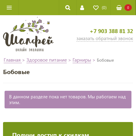
(0)
0
+7 903 388 81 32
заказать обратный звонок
Главная
>
Здоровое питание
>
Гарниры
>
Бобовые
Бобовые
В данном разделе пока нет товаров. Мы работаем над
этим.
Получи доступ к скидкам