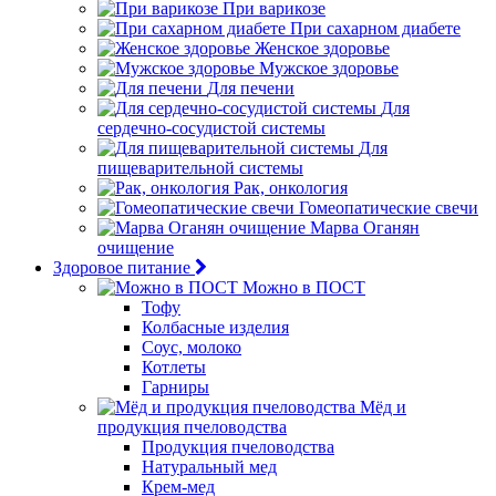
При варикозе
При сахарном диабете
Женское здоровье
Мужское здоровье
Для печени
Для
сердечно-сосудистой системы
Для
пищеварительной системы
Рак, онкология
Гомеопатические свечи
Марва Оганян
очищение
Здоровое питание
Можно в ПОСТ
Тофу
Колбасные изделия
Соус, молоко
Котлеты
Гарниры
Мёд и
продукция пчеловодства
Продукция пчеловодства
Натуральный мед
Крем-мед