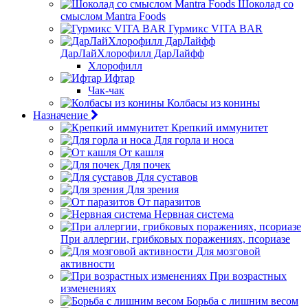
Шоколад со
смыслом Mantra Foods
Гурмикс VITA BAR
ДарЛайХлорофилл ДарЛайфф
Хлорофилл
Ифтар
Чак-чак
Колбасы из конины
Назначение
Крепкий иммунитет
Для горла и носа
От кашля
Для почек
Для суставов
Для зрения
От паразитов
Нервная система
При аллергии, грибковых поражениях, псориазе
Для мозговой
активности
При возрастных
изменениях
Борьба с лишним весом