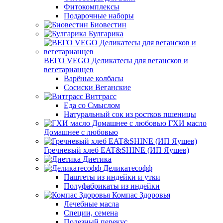
Фитокомплексы
Подарочные наборы
Биовестин
Булгарика
ВЕГО VEGO Деликатесы для вегансков и
вегетарианцев
Варёные колбасы
Сосиски Веганские
Витграсс
Еда со Смыслом
Натуральный сок из ростков пшеницы
ГХИ масло
Домашнее с любовью
Гречневый хлеб EAT&SHINE (ИП Яушев)
Диетика
Деликатесофф
Паштеты из индейки и утки
Полуфабрикаты из индейки
Компас Здоровья
Лечебные масла
Специи, семена
Полезный перекус