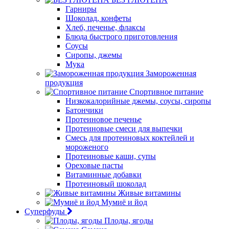
Гарниры
Шоколад, конфеты
Хлеб, печенье, флаксы
Блюда быстрого приготовления
Соусы
Сиропы, джемы
Мука
Замороженная
продукция
Спортивное питание
Низкокалорийные джемы, соусы, сиропы
Батончики
Протеиновое печенье
Протеиновые смеси для выпечки
Смесь для протеиновых коктейлей и
мороженого
Протеиновые каши, супы
Ореховые пасты
Витаминные добавки
Протеиновый шоколад
Живые витамины
Мумиё и йод
Суперфуды
Плоды, ягоды