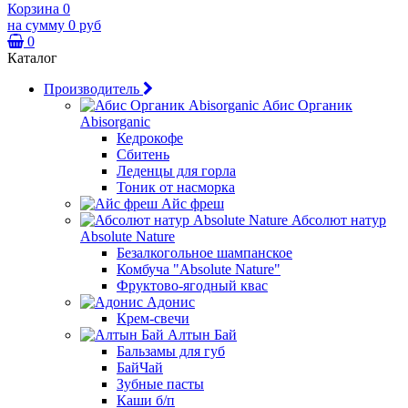
Корзина
0
на сумму
0 руб
0
Каталог
Производитель
Абис Органик
Abisorganic
Кедрокофе
Сбитень
Леденцы для горла
Тоник от насморка
Айс фреш
Абсолют натур
Absolute Nature
Безалкогольное шампанское
Комбуча "Absolute Nature"
Фруктово-ягодный квас
Адонис
Крем-свечи
Алтын Бай
Бальзамы для губ
БайЧай
Зубные пасты
Каши б/п