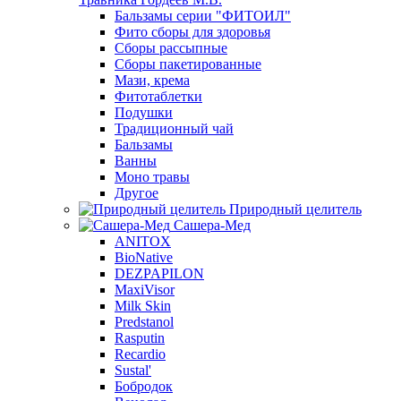
Бальзамы серии "ФИТОИЛ"
Фито сборы для здоровья
Сборы рассыпные
Сборы пакетированные
Мази, крема
Фитотаблетки
Подушки
Традиционный чай
Бальзамы
Ванны
Моно травы
Другое
Природный целитель
Сашера-Мед
ANITOX
BioNative
DEZPAPILON
MaxiVisor
Milk Skin
Predstanol
Rasputin
Recardio
Sustal'
Бобродок