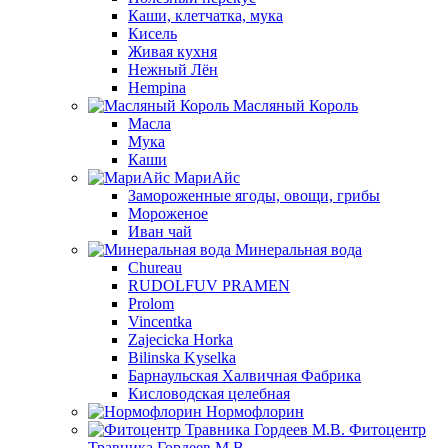
Каши, клетчатка, мука
Кисель
Живая кухня
Нежный Лён
Hempina
Масляный Король
Масла
Мука
Каши
МариАйс
Замороженные ягоды, овощи, грибы
Мороженое
Иван чай
Минеральная вода
Chureau
RUDOLFUV PRAMEN
Prolom
Vincentka
Zajecicka Horka
Bilinska Kyselka
Барнаульская Халвичная Фабрика
Кисловодская целебная
Нормофлорин
Фитоцентр
Травника Гордеев М.В.