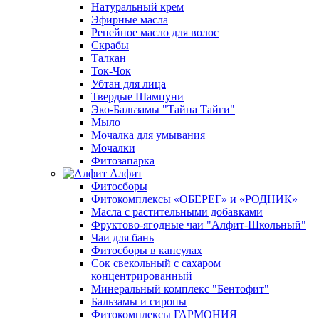
Натуральный крем
Эфирные масла
Репейное масло для волос
Скрабы
Талкан
Ток-Чок
Убтан для лица
Твердые Шампуни
Эко-Бальзамы "Тайна Тайги"
Мыло
Мочалка для умывания
Мочалки
Фитозапарка
Алфит
Фитосборы
Фитокомплексы «ОБЕРЕГ» и «РОДНИК»
Масла с растительными добавками
Фруктово-ягодные чаи "Алфит-Школьный"
Чаи для бань
Фитосборы в капсулах
Сок свекольный с сахаром
концентрированный
Минеральный комплекс "Бентофит"
Бальзамы и сиропы
Фитокомплексы ГАРМОНИЯ