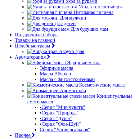
Уход за руками
Уход за полостью рта
Интимная гигиена
Для мужчин
Для детей
Для будущих мам
Подарочные наборы
Товары на главной
Целебные травы
Азбука трав
Ароматерапия
Эфирные масла
Эфирные масла
Масла Абсолю
Масла с фитоэстрогенами
Косметические масла
Аромаспреи
Концептуальные
смеси масел
•Серия "Мир чувств"
•Серия "Природа"
•Серия "Душа"
•Серия "Фен-Шуй"
Серия "Универсальная"
Прочее