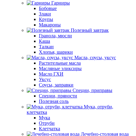
Гарниры
Бобовые
Злаки
Крупы
Макароны
Полезный завтрак
Гранола, мюсли
Каша
Талкан
Хлопья, шарики
Масла, соусы, уксус
Растительные масла
Масляные эликсиры
Масло ГХИ
Уксус
Соусы, заправки
Специи, приправы
Специи, пряности
Полезная соль
Мука, отруби,
клетчатка
Мука
Отруби
Клетчатка
Лечебно-столовая вода