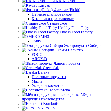
KICK батончики
Каусар
Фит кит (Fit kit)
Печенье глазированное
Батончики протеиновые
Сташевское
Healthy Food Тофу
Fitness Food Factory
ЭМИЗ
Эмиз
Экопродукты Сибири
ЭксИм Пасифик
FOCO
AROY-D
Живой продукт
Greenzlak
Baraka
Полезные продукты
Масла
Уходовая косметика
Полезнотека
Мёд и
продукция пчеловодства
Kombutist
Nut&Go