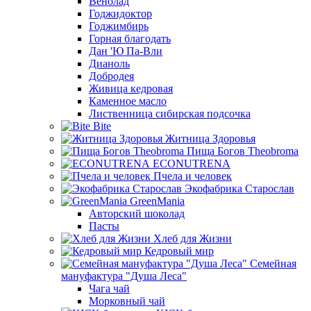
Венолад
Годжидоктор
Годжимбирь
Горная благодать
Дан 'Ю Па-Вли
Дианоль
Добродея
Живица кедровая
Каменное масло
Лиственница сибирская подсочка
Bite
Житница Здоровья
Пища Богов Theobroma
ECONUTRENA
Пчела и человек
Экофабрика Старослав
GreenMania
Авторский шоколад
Пасты
Хлеб для Жизни
Кедровый мир
Семейная
мануфактура "Душа Леса"
Чага чай
Морковный чай