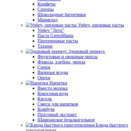
Конфеты
Сиропы
Шоколадные батончики
Мармелад
Урбеч, ореховые пасты
Урбеч "Лето"
Паста GreenMania
Протеиновые пасты
Тахини
Здоровый перекус
Фруктовые и овощные чипсы
Флаксы, хлебцы, чипсы
Снеки
Вяленые ягоды
Орехи
Напитки
Вместо молока
Кокосовая вода
Кисель
Смеси для напитков
Комбуча
Пихтовый экстракт
Шампанское безалкогольное
Блюда быстрого
приготовления