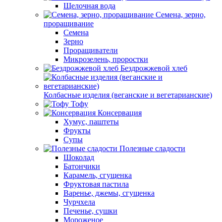
Щелочная вода
Семена, зерно,
проращивание
Семена
Зерно
Проращиватели
Микрозелень, проростки
Бездрожжевой хлеб
Колбасные изделия (веганские и вегетарианские)
Тофу
Консервация
Хумус, паштеты
Фрукты
Супы
Полезные сладости
Шоколад
Батончики
Карамель, сгущенка
Фруктовая пастила
Варенье, джемы, сгущенка
Чурчхела
Печенье, сушки
Мороженое