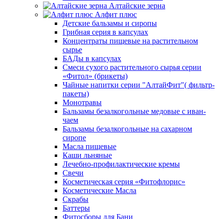
Алтайские зерна
Алфит плюс
Детские бальзамы и сиропы
Грибная серия в капсулах
Концентраты пищевые на растительном
сырье
БАДы в капсулах
Смеси сухого растительного сырья серии
«Фитол» (брикеты)
Чайные напитки серии "АлтайФит"( фильтр-
пакеты)
Монотравы
Бальзамы безалкогольные медовые с иван-
чаем
Бальзамы безалкогольные на сахарном
сиропе
Масла пищевые
Каши льняные
Лечебно-профилактические кремы
Свечи
Косметическая серия «Фитофлорис»
Косметические Масла
Скрабы
Баттеры
Фитосборы для Бани