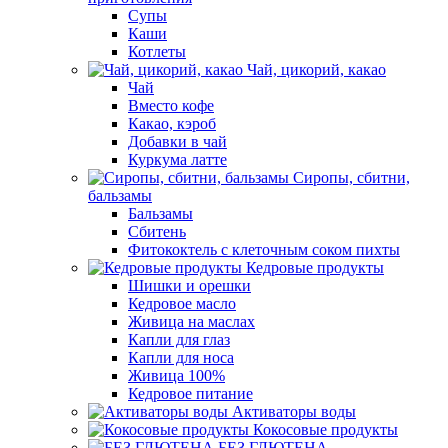
Супы
Каши
Котлеты
Чай, цикорий, какао
Чай
Вместо кофе
Какао, кэроб
Добавки в чай
Куркума латте
Сиропы, сбитни,
бальзамы
Бальзамы
Сбитень
Фитококтель с клеточным соком пихты
Кедровые продукты
Шишки и орешки
Кедровое масло
Живица на маслах
Капли для глаз
Капли для носа
Живица 100%
Кедровое питание
Активаторы воды
Кокосовые продукты
БЕЗ ГЛЮТЕНА