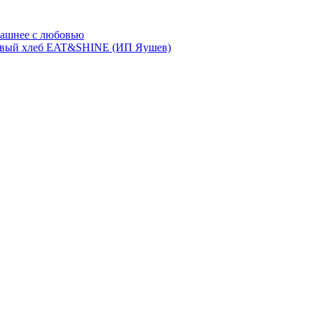
ашнее с любовью
евый хлеб EAT&SHINE (ИП Яушев)