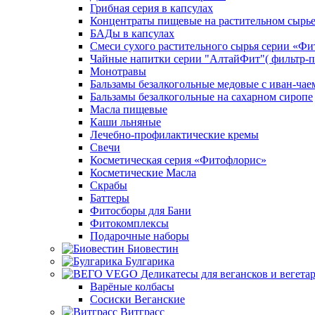
Грибная серия в капсулах
Концентраты пищевые на растительном сырь
БАДы в капсулах
Смеси сухого растительного сырья серии «Фи
Чайные напитки серии "АлтайФит"( фильтр-п
Монотравы
Бальзамы безалкогольные медовые с иван-чае
Бальзамы безалкогольные на сахарном сиропе
Масла пищевые
Каши льняные
Лечебно-профилактические кремы
Свечи
Косметическая серия «Фитофлорис»
Косметические Масла
Скрабы
Баттеры
Фитосборы для Бани
Фитокомплексы
Подарочные наборы
Биовестин
Булгарика
Варёные колбасы
Сосиски Веганские
Витграсс