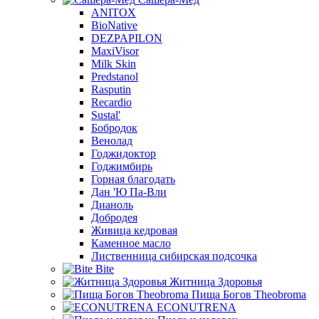
ANITOX
BioNative
DEZPAPILON
MaxiVisor
Milk Skin
Predstanol
Rasputin
Recardio
Sustal'
Бобродок
Венолад
Годжидоктор
Годжимбирь
Горная благодать
Дан 'Ю Па-Вли
Дианоль
Добродея
Живица кедровая
Каменное масло
Лиственница сибирская подсочка
Bite
Житница Здоровья
Пища Богов Theobroma
ECONUTRENA