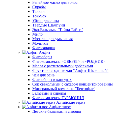
Репейное масло для волос
Скрабы
Талкан
Ток-Чок
Убтан для лица
Твердые Шампуни
Эко-Бальзамы "Тайна Тайги"
Мыло
Мочалка для умывания
Мочалки
Фитозапарка
Алфит
Фитосборы
Фитокомплексы «ОБЕРЕГ» и «РОДНИК»
Масла с растительными добавками
Фруктово-ягодные чаи "Алфит-Школьный"
Чаи для бань
Фитосборы в капсулах
Сок свекольный с сахаром концентрированн
Минеральный комплекс "Бентофит"
Бальзамы и сиропы
Фитокомплексы ГАРМОНИЯ
Алтайские зерна
Алфит плюс
Детские бальзамы и сиропы