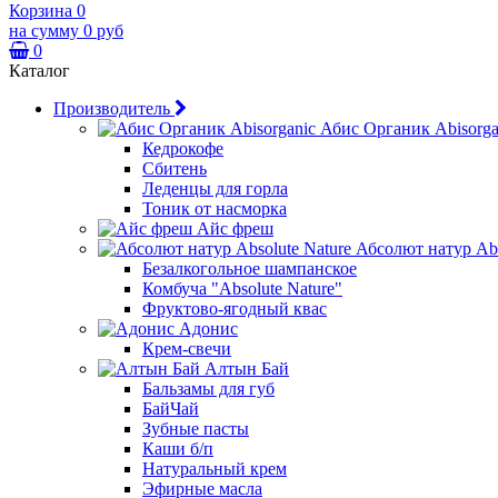
Корзина
0
на сумму
0 руб
0
Каталог
Производитель
Абис Органик Abisorga
Кедрокофе
Сбитень
Леденцы для горла
Тоник от насморка
Айс фреш
Абсолют натур Abs
Безалкогольное шампанское
Комбуча "Absolute Nature"
Фруктово-ягодный квас
Адонис
Крем-свечи
Алтын Бай
Бальзамы для губ
БайЧай
Зубные пасты
Каши б/п
Натуральный крем
Эфирные масла