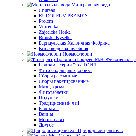
Минеральная вода
Chureau
RUDOLFUV PRAMEN
Prolom
Vincentka
Zajecicka Horka
Bilinska Kyselka
Барнаульская Халвичная Фабрика
Кисловодская целебная
Нормофлорин
Фитоцентр Тр
Бальзамы серии "ФИТОИЛ"
Фито сборы для здоровья
Сборы рассыпные
Сборы пакетированные
Мази, крема
Фитотаблетки
Подушки
Традиционный чай
Бальзамы
Ванны
Моно травы
Другое
Природный целитель
Сашера-Мед