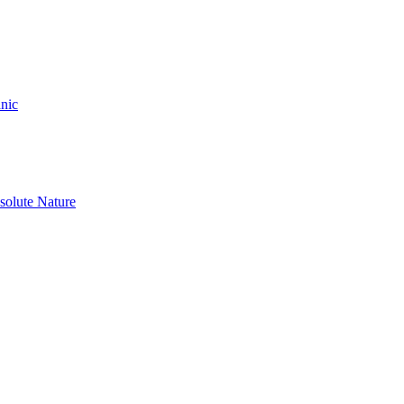
nic
olute Nature