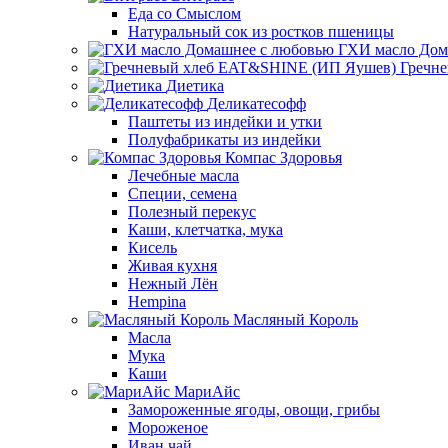
Еда со Смыслом
Натуральный сок из ростков пшеницы
ГХИ масло Дом
Гречн
Диетика
Деликатесофф
Паштеты из индейки и утки
Полуфабрикаты из индейки
Компас Здоровья
Лечебные масла
Специи, семена
Полезный перекус
Каши, клетчатка, мука
Кисель
Живая кухня
Нежный Лён
Hempina
Масляный Король
Масла
Мука
Каши
МариАйс
Замороженные ягоды, овощи, грибы
Мороженое
Иван чай