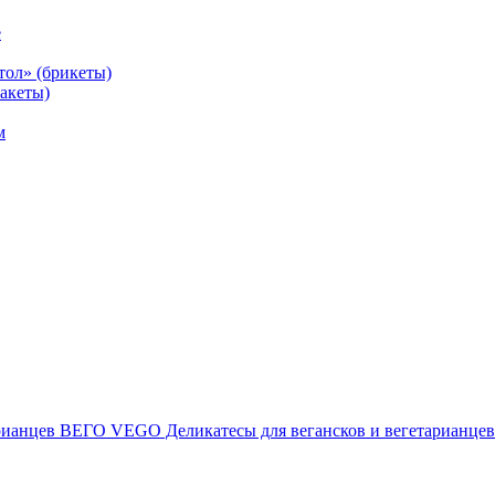
е
тол» (брикеты)
акеты)
м
ВЕГО VEGO Деликатесы для вегансков и вегетарианцев