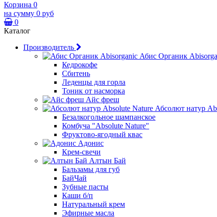
Корзина
0
на сумму
0 руб
0
Каталог
Производитель
Абис Органик Abisorga
Кедрокофе
Сбитень
Леденцы для горла
Тоник от насморка
Айс фреш
Абсолют натур Abs
Безалкогольное шампанское
Комбуча "Absolute Nature"
Фруктово-ягодный квас
Адонис
Крем-свечи
Алтын Бай
Бальзамы для губ
БайЧай
Зубные пасты
Каши б/п
Натуральный крем
Эфирные масла