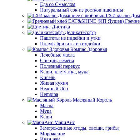
Еда со Смыслом
Натуральный сок из ростков пшеницы
ГХИ масло Дом
Гречн
Диетика
Деликатесофф
Паштеты из индейки и утки
Полуфабрикаты из индейки
Компас Здоровья
Лечебные масла
Специи, семена
Полезный перекус
Каши, клетчатка, мука
Кисель
Живая кухня
Нежный Лён
Hempina
Масляный Король
Масла
Мука
Каши
МариАйс
Замороженные ягоды, овощи, грибы
Мороженое
Иван чай