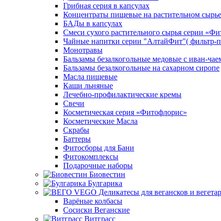
Грибная серия в капсулах
Концентраты пищевые на растительном сырь
БАДы в капсулах
Смеси сухого растительного сырья серии «Фи
Чайные напитки серии "АлтайФит"( фильтр-п
Монотравы
Бальзамы безалкогольные медовые с иван-чае
Бальзамы безалкогольные на сахарном сиропе
Масла пищевые
Каши льняные
Лечебно-профилактические кремы
Свечи
Косметическая серия «Фитофлорис»
Косметические Масла
Скрабы
Баттеры
Фитосборы для Бани
Фитокомплексы
Подарочные наборы
Биовестин
Булгарика
Варёные колбасы
Сосиски Веганские
Витграсс