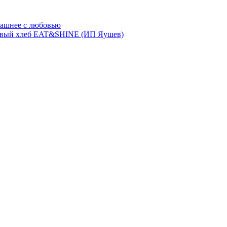
ашнее с любовью
евый хлеб EAT&SHINE (ИП Яушев)