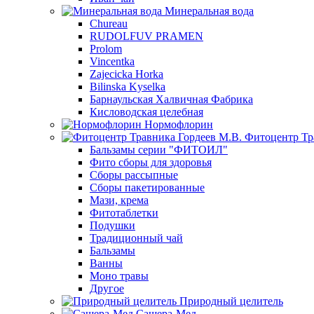
Минеральная вода
Chureau
RUDOLFUV PRAMEN
Prolom
Vincentka
Zajecicka Horka
Bilinska Kyselka
Барнаульская Халвичная Фабрика
Кисловодская целебная
Нормофлорин
Фитоцентр Тр
Бальзамы серии "ФИТОИЛ"
Фито сборы для здоровья
Сборы рассыпные
Сборы пакетированные
Мази, крема
Фитотаблетки
Подушки
Традиционный чай
Бальзамы
Ванны
Моно травы
Другое
Природный целитель
Сашера-Мед