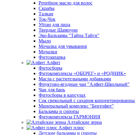
Репейное масло для волос
Скрабы
Талкан
Ток-Чок
Убтан для лица
Твердые Шампуни
Эко-Бальзамы "Тайна Тайги"
Мыло
Мочалка для умывания
Мочалки
Фитозапарка
Алфит
Фитосборы
Фитокомплексы «ОБЕРЕГ» и «РОДНИК»
Масла с растительными добавками
Фруктово-ягодные чаи "Алфит-Школьный"
Чаи для бань
Фитосборы в капсулах
Сок свекольный с сахаром концентрированн
Минеральный комплекс "Бентофит"
Бальзамы и сиропы
Фитокомплексы ГАРМОНИЯ
Алтайские зерна
Алфит плюс
Детские бальзамы и сиропы