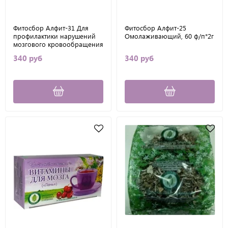
Фитосбор Алфит-31 Для
Фитосбор Алфит-25
профилактики нарушений
Омолаживающий, 60 ф/п*2г
мозгового кровообращения
и реабилитации после
340 руб
340 руб
инсультов и инфарктов, 60
ф/п*2г