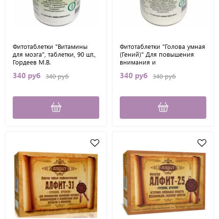
Фитотаблетки "Витамины
Фитотаблетки "Голова умная
для мозга", таблетки, 90 шт.,
(Гений)" Для повышения
Гордеев М.В.
внимания и
сообразительности при
340 руб
340 руб
340 руб
340 руб
умственной перегрузке,
таблетки, 90 шт.,Гордеев М.В.