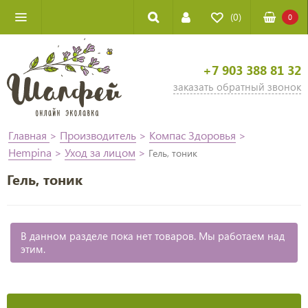
(0)
0
+7 903 388 81 32
заказать обратный звонок
Главная
>
Производитель
>
Компас Здоровья
>
Hempina
>
Уход за лицом
>
Гель, тоник
Гель, тоник
В данном разделе пока нет товаров. Мы работаем над
этим.