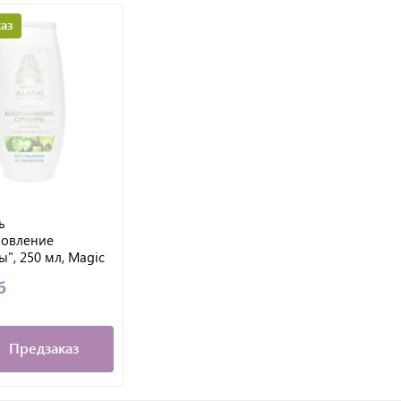
аз
ь
новление
ы", 250 мл, Magic
б
Предзаказ