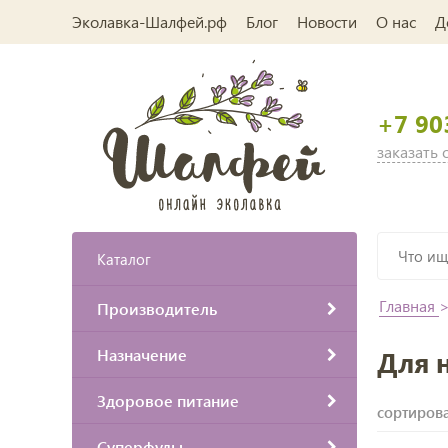
Эколавка-Шалфей.рф
Блог
Новости
О нас
Д
+7 90
заказать
Каталог
Главная
Производитель
Назначение
Для 
Здоровое питание
сортирова
Суперфуды