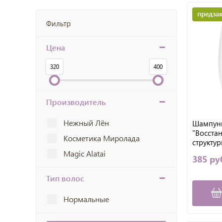
предзак
Фильтр
Цена
320
400
Производитель
Нежный Лён
Шампун
"Восста
Косметика Миролада
структур
Alatai
Magic Alatai
385 ру
Тип волос
Нормальные