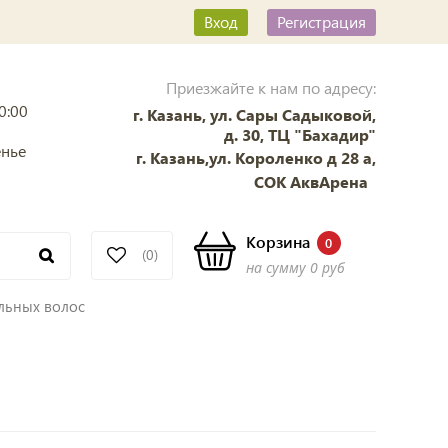
Вход
Регистрация
Приезжайте к нам по адресу:
0:00
г. Казань, ул. Сары Садыковой,
д. 30, ТЦ "Бахадир"
енье
г. Казань,ул. Короленко д 28 а,
СОК АквАрена
Корзина
0
(0)
на сумму
0 руб
льных волос