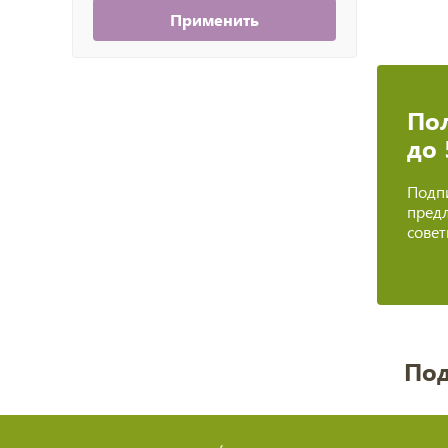
Применить
Пол
до
Подпи
предл
сове
Под