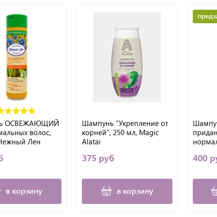
предз
нь ОСВЕЖАЮЩИЙ
Шампунь "Укрепление от
Шампу
мальных волос,
корней", 250 мл, Magic
придан
 Нежный Лен
Alatai
нормал
(Мирол
б
375 руб
400 р
в корзину
в корзину