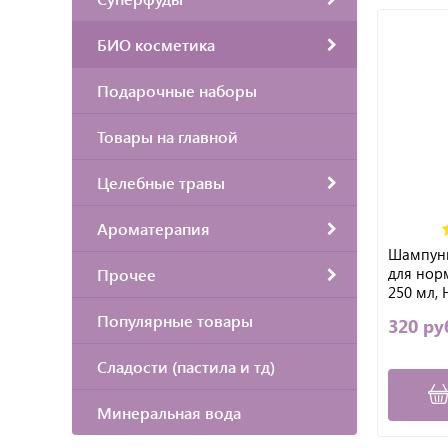
БИО косметика
Подарочные наборы
Товары на главной
Целебные травы
Ароматерапия
Шампу
для нор
Прочее
250 мл,
Популярные товары
320 ру
Сладости (пастила и тд)
Минеральная вода