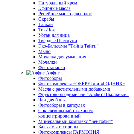
Натуральный крем
Эфирные масла
Репейное масло для волос
Скрабы
Талкан
Ток-Чок
Убтан для лица
Твердые Шампуни
Эко-Бальзамы "Тайна Тайги"
Мыло
Мочалка для умывания
Мочалки
Фитозапарка
Алфит
Фитосборы
Фитокомплексы «ОБЕРЕГ» и «РОДНИК»
Масла с растительными добавками
Фруктово-ягодные чаи "Алфит-Школьный"
Чаи для бань
Фитосборы в капсулах
Сок свекольный с сахаром
концентрированный
Минеральный комплекс "Бентофит"
Бальзамы и сиропы
Фитокомплексы ГАРМОНИЯ