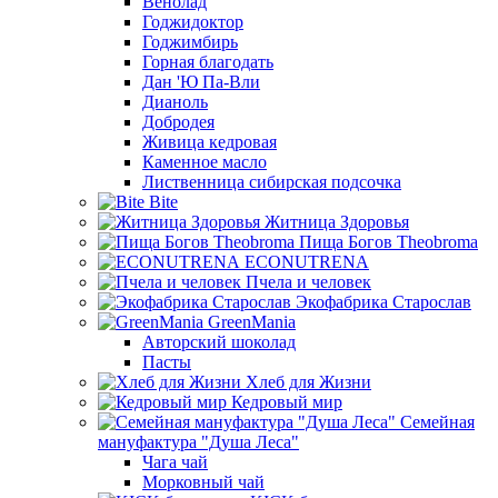
Венолад
Годжидоктор
Годжимбирь
Горная благодать
Дан 'Ю Па-Вли
Дианоль
Добродея
Живица кедровая
Каменное масло
Лиственница сибирская подсочка
Bite
Житница Здоровья
Пища Богов Theobroma
ECONUTRENA
Пчела и человек
Экофабрика Старослав
GreenMania
Авторский шоколад
Пасты
Хлеб для Жизни
Кедровый мир
Семейная
мануфактура "Душа Леса"
Чага чай
Морковный чай