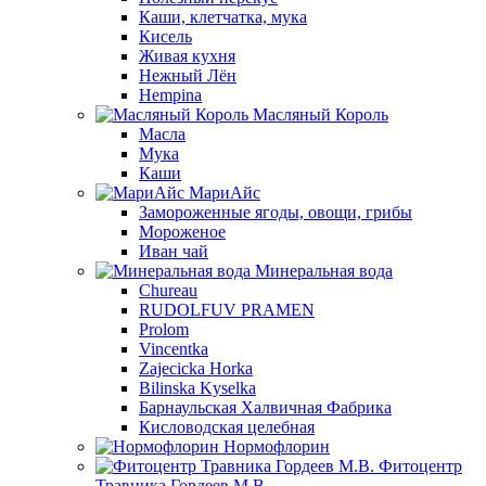
Каши, клетчатка, мука
Кисель
Живая кухня
Нежный Лён
Hempina
Масляный Король
Масла
Мука
Каши
МариАйс
Замороженные ягоды, овощи, грибы
Мороженое
Иван чай
Минеральная вода
Chureau
RUDOLFUV PRAMEN
Prolom
Vincentka
Zajecicka Horka
Bilinska Kyselka
Барнаульская Халвичная Фабрика
Кисловодская целебная
Нормофлорин
Фитоцентр
Травника Гордеев М.В.