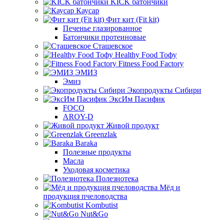
KICK батончики
Каусар
Фит кит (Fit kit)
Печенье глазированное
Батончики протеиновые
Сташевское
Healthy Food Тофу
Fitness Food Factory
ЭМИЗ
Эмиз
Экопродукты Сибири
ЭксИм Пасифик
FOCO
AROY-D
Живой продукт
Greenzlak
Baraka
Полезные продукты
Масла
Уходовая косметика
Полезнотека
Мёд и
продукция пчеловодства
Kombutist
Nut&Go