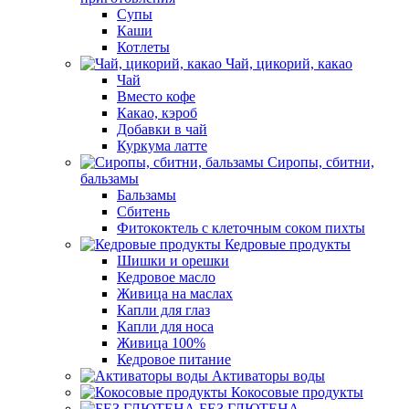
Супы
Каши
Котлеты
Чай, цикорий, какао
Чай
Вместо кофе
Какао, кэроб
Добавки в чай
Куркума латте
Сиропы, сбитни,
бальзамы
Бальзамы
Сбитень
Фитококтель с клеточным соком пихты
Кедровые продукты
Шишки и орешки
Кедровое масло
Живица на маслах
Капли для глаз
Капли для носа
Живица 100%
Кедровое питание
Активаторы воды
Кокосовые продукты
БЕЗ ГЛЮТЕНА