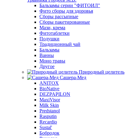
Бальзамы серии "ФИТОИЛ"
Фито сборы для здоровья
Сборы рассыпные
Сборы пакетированные
Мази, крема
Фитотаблетки
Подушки
Традиционный чай
Бальзамы
Ванны
Моно травы
Другое
Природный целитель
Сашера-Мед
ANITOX
BioNative
DEZPAPILON
MaxiVisor
Milk Skin
Predstanol
Rasputin
Recardio
Sustal'
Бобродок