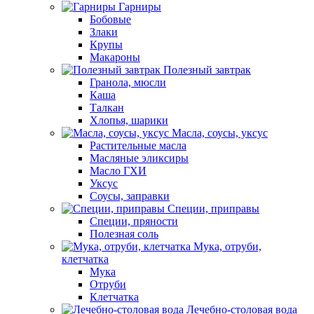
Гарниры
Бобовые
Злаки
Крупы
Макароны
Полезный завтрак
Гранола, мюсли
Каша
Талкан
Хлопья, шарики
Масла, соусы, уксус
Растительные масла
Масляные эликсиры
Масло ГХИ
Уксус
Соусы, заправки
Специи, приправы
Специи, пряности
Полезная соль
Мука, отруби,
клетчатка
Мука
Отруби
Клетчатка
Лечебно-столовая вода