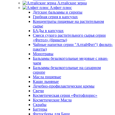
Алтайские зерна
Алфит плюс
Детские бальзамы и сиропы
Грибная серия в капсулах
Концентраты пищевые на растительном
сырье
БАДы в капсулах
Смеси сухого растительного сырья серии
«Фитол» (брикеты)
Чайные напитки серии "АлтайФит"( фильтр-
пакеты)
Монотравы
Бальзамы безалкогольные медовые с иван-
чаем
Бальзамы безалкогольные на сахарном
сиропе
Масла пищевые
Каши льняные
Лечебно-профилактические кремы
Свечи
Косметическая серия «Фитофлорис»
Косметические Масла
Скрабы
Баттеры
Фитосборы для Бани