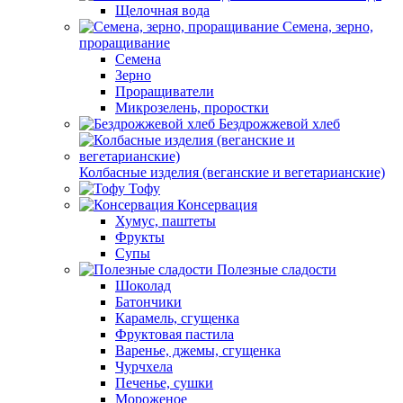
Щелочная вода
Семена, зерно,
проращивание
Семена
Зерно
Проращиватели
Микрозелень, проростки
Бездрожжевой хлеб
Колбасные изделия (веганские и вегетарианские)
Тофу
Консервация
Хумус, паштеты
Фрукты
Супы
Полезные сладости
Шоколад
Батончики
Карамель, сгущенка
Фруктовая пастила
Варенье, джемы, сгущенка
Чурчхела
Печенье, сушки
Мороженое