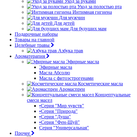
Уход за руками
Уход за полостью рта
Интимная гигиена
Для мужчин
Для детей
Для будущих мам
Подарочные наборы
Товары на главной
Целебные травы
Азбука трав
Ароматерапия
Эфирные масла
Эфирные масла
Масла Абсолю
Масла с фитоэстрогенами
Косметические масла
Аромаспреи
Концептуальные
смеси масел
•Серия "Мир чувств"
•Серия "Природа"
•Серия "Душа"
•Серия "Фен-Шуй"
Серия "Универсальная"
Прочее