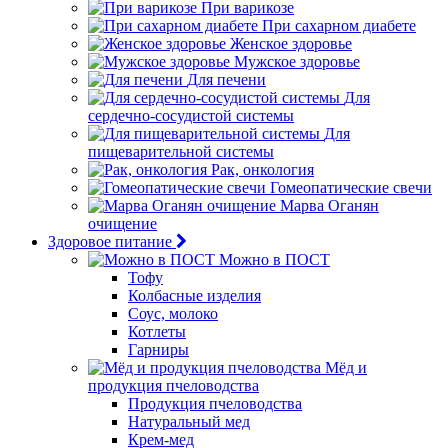
При варикозе
При сахарном диабете
Женское здоровье
Мужское здоровье
Для печени
Для
сердечно-сосудистой системы
Для
пищеварительной системы
Рак, онкология
Гомеопатические свечи
Марва Оганян
очищение
Здоровое питание
Можно в ПОСТ
Тофу
Колбасные изделия
Соус, молоко
Котлеты
Гарниры
Мёд и
продукция пчеловодства
Продукция пчеловодства
Натуральный мед
Крем-мед