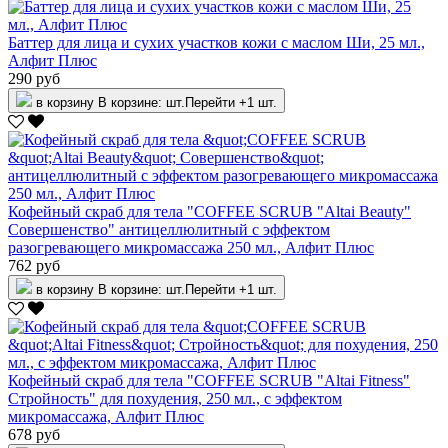
Баттер для лица и сухих участков кожи с маслом Ши, 25 мл.,
Алфит Плюс
290 руб
в корзину
В корзине:
шт.
Перейти
+1 шт.
Кофейный скраб для тела "COFFEE SCRUB "Аltai Beauty"
Совершенство" антицеллюлитный с эффектом
разогревающего микромассажа 250 мл., Алфит Плюс
762 руб
в корзину
В корзине:
шт.
Перейти
+1 шт.
Кофейный скраб для тела "COFFEE SCRUB "Аltai Fitness"
Стройность" для похудения, 250 мл., с эффектом
микромассажа, Алфит Плюс
678 руб