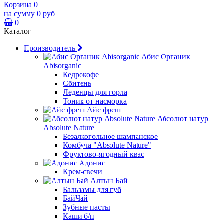
Корзина
0
на сумму
0 руб
0
Каталог
Производитель
Абис Органик
Abisorganic
Кедрокофе
Сбитень
Леденцы для горла
Тоник от насморка
Айс фреш
Абсолют натур
Absolute Nature
Безалкогольное шампанское
Комбуча "Absolute Nature"
Фруктово-ягодный квас
Адонис
Крем-свечи
Алтын Бай
Бальзамы для губ
БайЧай
Зубные пасты
Каши б/п