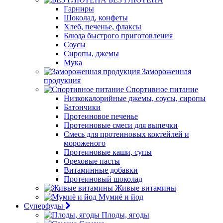
Гарниры
Шоколад, конфеты
Хлеб, печенье, флаксы
Блюда быстрого приготовления
Соусы
Сиропы, джемы
Мука
Замороженная
продукция
Спортивное питание
Низкокалорийные джемы, соусы, сиропы
Батончики
Протеиновое печенье
Протеиновые смеси для выпечки
Смесь для протеиновых коктейлей и
мороженого
Протеиновые каши, супы
Ореховые пасты
Витаминные добавки
Протеиновый шоколад
Живые витамины
Мумиё и йод
Суперфуды
Плоды, ягоды