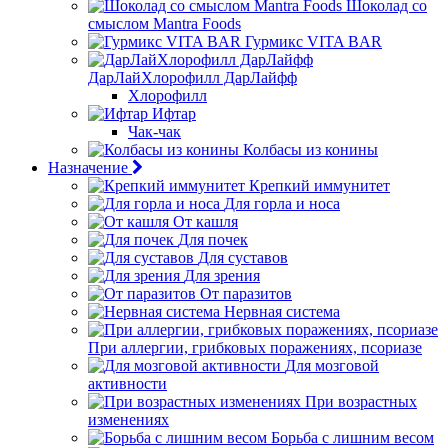
Шоколад со
смыслом Mantra Foods
Гурмикс VITA BAR
ДарЛайХлорофилл ДарЛайфф
Хлорофилл
Ифтар
Чак-чак
Колбасы из конины
Назначение
Крепкий иммунитет
Для горла и носа
От кашля
Для почек
Для суставов
Для зрения
От паразитов
Нервная система
При аллергии, грибковых поражениях, псориазе
Для мозговой
активности
При возрастных
изменениях
Борьба с лишним весом