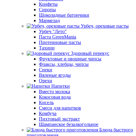
Конфеты
Сиропы
Шоколадные батончики
Мармелад
Урбеч, ореховые пасты
Урбеч "Лето"
Паста GreenMania
Протеиновые пасты
Тахини
Здоровый перекус
Фруктовые и овощные чипсы
Флаксы, хлебцы, чипсы
Снеки
Вяленые ягоды
Орехи
Напитки
Вместо молока
Кокосовая вода
Кисель
Смеси для напитков
Комбуча
Пихтовый экстракт
Шампанское безалкогольное
Блюда быстрого
приготовления