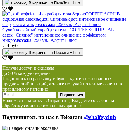
в корзину
В корзине:
шт.
Перейти
+1 шт.
Сухой кофейный скраб для тела "COFFEE SCRUB "Altai
detox" Сияние" интенсивное очищение с эффектом
микромассажа, 250 мл., Алфит Плюс
714 руб
в корзину
В корзине:
шт.
Перейти
+1 шт.
Получи доступ к скидкам
до 50% каждую неделю
Подпишись на рассылку и будь в курсе эксклюзивных
предложений и акций, а также получай полезные советы по
правильному питанию
Нажимая на кнопку “Отправить”, Вы даете согласие на
обработку своих персональных данных.
Подпишитесь на нас в Telegram
@shalfeyclub