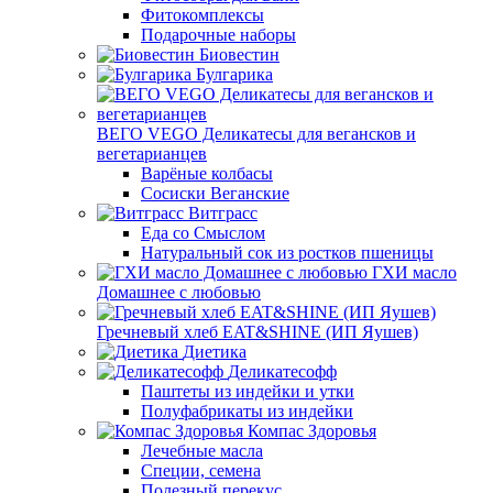
Фитокомплексы
Подарочные наборы
Биовестин
Булгарика
ВЕГО VEGO Деликатесы для вегансков и
вегетарианцев
Варёные колбасы
Сосиски Веганские
Витграсс
Еда со Смыслом
Натуральный сок из ростков пшеницы
ГХИ масло
Домашнее с любовью
Гречневый хлеб EAT&SHINE (ИП Яушев)
Диетика
Деликатесофф
Паштеты из индейки и утки
Полуфабрикаты из индейки
Компас Здоровья
Лечебные масла
Специи, семена
Полезный перекус