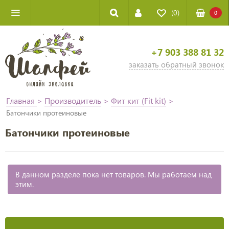
(0)
0
+7 903 388 81 32
заказать обратный звонок
Главная
>
Производитель
>
Фит кит (Fit kit)
>
Батончики протеиновые
Батончики протеиновые
В данном разделе пока нет товаров. Мы работаем над
этим.