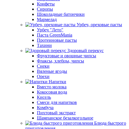
Конфеты
Сиропы
Шоколадные батончики
Мармелад
Урбеч, ореховые пасты
Урбеч "Лето"
Паста GreenMania
Протеиновые пасты
Тахини
Здоровый перекус
Фруктовые и овощные чипсы
Флаксы, хлебцы, чипсы
Снеки
Вяленые ягоды
Орехи
Напитки
Вместо молока
Кокосовая вода
Кисель
Смеси для напитков
Комбуча
Пихтовый экстракт
Шампанское безалкогольное
Блюда быстрого
приготовления