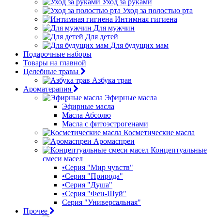
Уход за руками
Уход за полостью рта
Интимная гигиена
Для мужчин
Для детей
Для будущих мам
Подарочные наборы
Товары на главной
Целебные травы
Азбука трав
Ароматерапия
Эфирные масла
Эфирные масла
Масла Абсолю
Масла с фитоэстрогенами
Косметические масла
Аромаспреи
Концептуальные
смеси масел
•Серия "Мир чувств"
•Серия "Природа"
•Серия "Душа"
•Серия "Фен-Шуй"
Серия "Универсальная"
Прочее