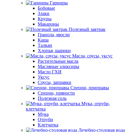
Гарниры
Бобовые
Злаки
Крупы
Макароны
Полезный завтрак
Гранола, мюсли
Каша
Талкан
Хлопья, шарики
Масла, соусы, уксус
Растительные масла
Масляные эликсиры
Масло ГХИ
Уксус
Соусы, заправки
Специи, приправы
Специи, пряности
Полезная соль
Мука, отруби,
клетчатка
Мука
Отруби
Клетчатка
Лечебно-столовая вода