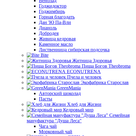
Венолад
Годжидоктор
Годжимбирь
Горная благодать
Дан 'Ю Па-Вли
Дианоль
Добродея
Живица кедровая
Каменное масло
Лиственница сибирская подсочка
Bite
Житница Здоровья
Пища Богов Theobroma
ECONUTRENA
Пчела и человек
Экофабрика Старослав
GreenMania
Авторский шоколад
Пасты
Хлеб для Жизни
Кедровый мир
Семейная
мануфактура "Душа Леса"
Чага чай
Морковный чай