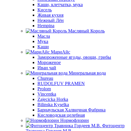
Каши, клетчатка, мука
Кисель
Живая кухня
Нежный Лён
Hempina
Масляный Король
Масла
Мука
Каши
МариАйс
Замороженные ягоды, овощи, грибы
Мороженое
Иван чай
Минеральная вода
Chureau
RUDOLFUV PRAMEN
Prolom
Vincentka
Zajecicka Horka
Bilinska Kyselka
Барнаульская Халвичная Фабрика
Кисловодская целебная
Нормофлорин
Фитоцентр
Травника Гордеев М.В.