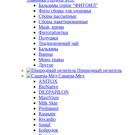
Бальзамы серии "ФИТОИЛ"
Фито сборы для здоровья
Сборы рассыпные
Сборы пакетированные
Мази, крема
Фитотаблетки
Подушки
Традиционный чай
Бальзамы
Ванны
Моно травы
Другое
Природный целитель
Сашера-Мед
ANITOX
BioNative
DEZPAPILON
MaxiVisor
Milk Skin
Predstanol
Rasputin
Recardio
Sustal'
Бобродок