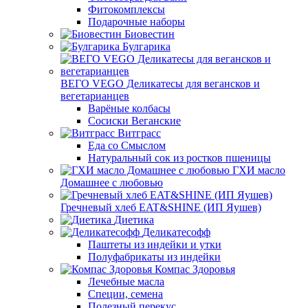
Фитокомплексы
Подарочные наборы
Биовестин
Булгарика
ВЕГО VEGO Деликатесы для вегансков и
вегетарианцев
Варёные колбасы
Сосиски Веганские
Витграсс
Еда со Смыслом
Натуральный сок из ростков пшеницы
ГХИ масло
Домашнее с любовью
Гречневый хлеб EAT&SHINE (ИП Яушев)
Диетика
Деликатесофф
Паштеты из индейки и утки
Полуфабрикаты из индейки
Компас Здоровья
Лечебные масла
Специи, семена
Полезный перекус