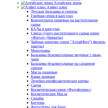
Алтайские зерна
Алфит плюс
Детские бальзамы и сиропы
Грибная серия в капсулах
Концентраты пищевые на растительном
сырье
БАДы в капсулах
Смеси сухого растительного сырья серии
«Фитол» (брикеты)
Чайные напитки серии "АлтайФит"( фильтр-
пакеты)
Монотравы
Бальзамы безалкогольные медовые с иван-
чаем
Бальзамы безалкогольные на сахарном
сиропе
Масла пищевые
Каши льняные
Лечебно-профилактические кремы
Свечи
Косметическая серия «Фитофлорис»
Косметические Масла
Скрабы
Баттеры
Фитосборы для Бани