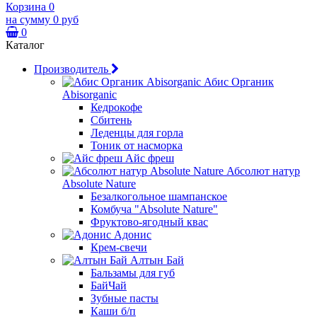
Корзина
0
на сумму
0 руб
0
Каталог
Производитель
Абис Органик
Abisorganic
Кедрокофе
Сбитень
Леденцы для горла
Тоник от насморка
Айс фреш
Абсолют натур
Absolute Nature
Безалкогольное шампанское
Комбуча "Absolute Nature"
Фруктово-ягодный квас
Адонис
Крем-свечи
Алтын Бай
Бальзамы для губ
БайЧай
Зубные пасты
Каши б/п