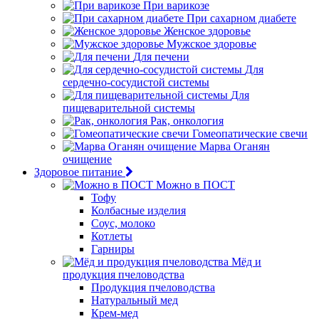
При варикозе
При сахарном диабете
Женское здоровье
Мужское здоровье
Для печени
Для
сердечно-сосудистой системы
Для
пищеварительной системы
Рак, онкология
Гомеопатические свечи
Марва Оганян
очищение
Здоровое питание
Можно в ПОСТ
Тофу
Колбасные изделия
Соус, молоко
Котлеты
Гарниры
Мёд и
продукция пчеловодства
Продукция пчеловодства
Натуральный мед
Крем-мед