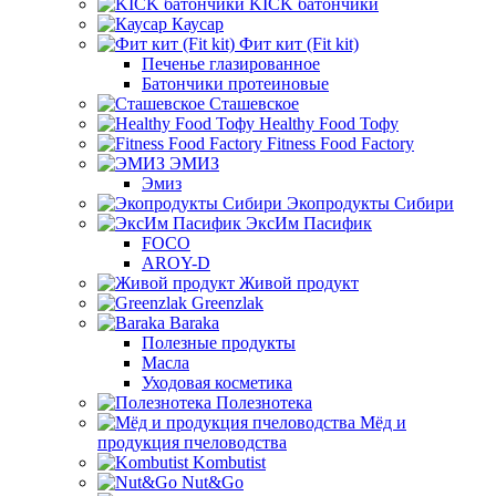
KICK батончики
Каусар
Фит кит (Fit kit)
Печенье глазированное
Батончики протеиновые
Сташевское
Healthy Food Тофу
Fitness Food Factory
ЭМИЗ
Эмиз
Экопродукты Сибири
ЭксИм Пасифик
FOCO
AROY-D
Живой продукт
Greenzlak
Baraka
Полезные продукты
Масла
Уходовая косметика
Полезнотека
Мёд и
продукция пчеловодства
Kombutist
Nut&Go