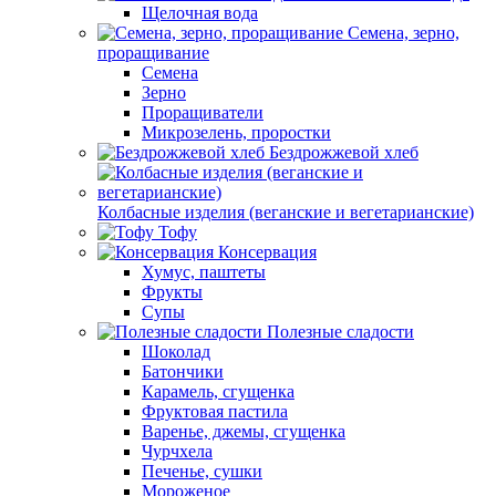
Щелочная вода
Семена, зерно,
проращивание
Семена
Зерно
Проращиватели
Микрозелень, проростки
Бездрожжевой хлеб
Колбасные изделия (веганские и вегетарианские)
Тофу
Консервация
Хумус, паштеты
Фрукты
Супы
Полезные сладости
Шоколад
Батончики
Карамель, сгущенка
Фруктовая пастила
Варенье, джемы, сгущенка
Чурчхела
Печенье, сушки
Мороженое