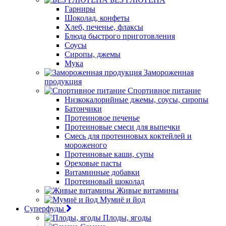
Гарниры
Шоколад, конфеты
Хлеб, печенье, флаксы
Блюда быстрого приготовления
Соусы
Сиропы, джемы
Мука
Замороженная
продукция
Спортивное питание
Низкокалорийные джемы, соусы, сиропы
Батончики
Протеиновое печенье
Протеиновые смеси для выпечки
Смесь для протеиновых коктейлей и
мороженого
Протеиновые каши, супы
Ореховые пасты
Витаминные добавки
Протеиновый шоколад
Живые витамины
Мумиё и йод
Суперфуды
Плоды, ягоды