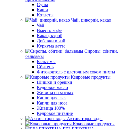
Супы
Каши
Котлеты
Чай, цикорий, какао
Чай
Вместо кофе
Какао, кэроб
Добавки в чай
Куркума латте
Сиропы, сбитни,
бальзамы
Бальзамы
Сбитень
Фитококтель с клеточным соком пихты
Кедровые продукты
Шишки и орешки
Кедровое масло
Живица на маслах
Капли для глаз
Капли для носа
Живица 100%
Кедровое питание
Активаторы воды
Кокосовые продукты
БЕЗ ГЛЮТЕНА