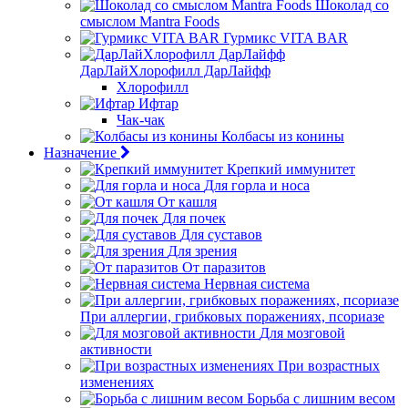
Шоколад со
смыслом Mantra Foods
Гурмикс VITA BAR
ДарЛайХлорофилл ДарЛайфф
Хлорофилл
Ифтар
Чак-чак
Колбасы из конины
Назначение
Крепкий иммунитет
Для горла и носа
От кашля
Для почек
Для суставов
Для зрения
От паразитов
Нервная система
При аллергии, грибковых поражениях, псориазе
Для мозговой
активности
При возрастных
изменениях
Борьба с лишним весом