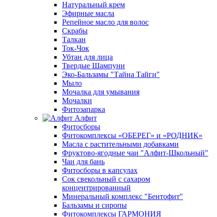
Натуральный крем
Эфирные масла
Репейное масло для волос
Скрабы
Талкан
Ток-Чок
Убтан для лица
Твердые Шампуни
Эко-Бальзамы "Тайна Тайги"
Мыло
Мочалка для умывания
Мочалки
Фитозапарка
Алфит
Фитосборы
Фитокомплексы «ОБЕРЕГ» и «РОДНИК»
Масла с растительными добавками
Фруктово-ягодные чаи "Алфит-Школьный"
Чаи для бань
Фитосборы в капсулах
Сок свекольный с сахаром
концентрированный
Минеральный комплекс "Бентофит"
Бальзамы и сиропы
Фитокомплексы ГАРМОНИЯ