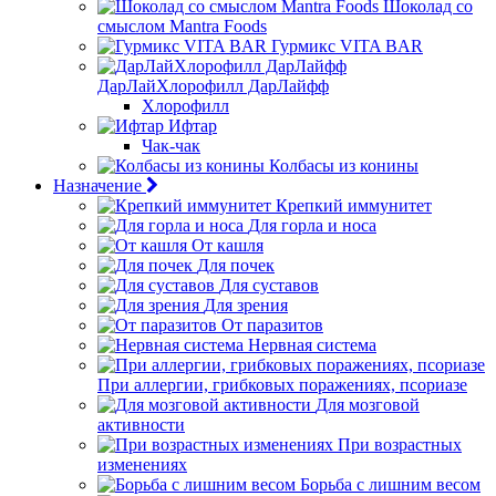
Шоколад со
смыслом Mantra Foods
Гурмикс VITA BAR
ДарЛайХлорофилл ДарЛайфф
Хлорофилл
Ифтар
Чак-чак
Колбасы из конины
Назначение
Крепкий иммунитет
Для горла и носа
От кашля
Для почек
Для суставов
Для зрения
От паразитов
Нервная система
При аллергии, грибковых поражениях, псориазе
Для мозговой
активности
При возрастных
изменениях
Борьба с лишним весом