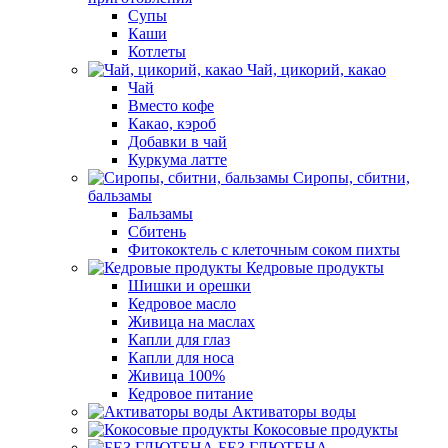
Супы
Каши
Котлеты
Чай, цикорий, какао
Чай
Вместо кофе
Какао, кэроб
Добавки в чай
Куркума латте
Сиропы, сбитни,
бальзамы
Бальзамы
Сбитень
Фитококтель с клеточным соком пихты
Кедровые продукты
Шишки и орешки
Кедровое масло
Живица на маслах
Капли для глаз
Капли для носа
Живица 100%
Кедровое питание
Активаторы воды
Кокосовые продукты
БЕЗ ГЛЮТЕНА