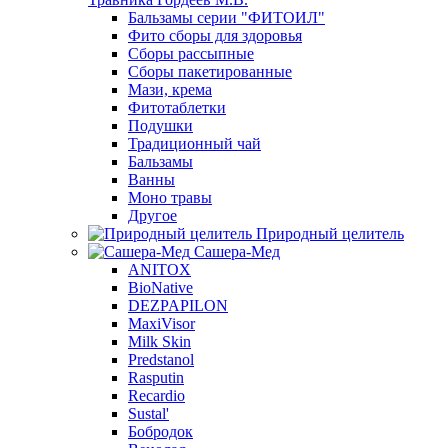
Бальзамы серии "ФИТОИЛ"
Фито сборы для здоровья
Сборы рассыпные
Сборы пакетированные
Мази, крема
Фитотаблетки
Подушки
Традиционный чай
Бальзамы
Ванны
Моно травы
Другое
Природный целитель
Сашера-Мед
ANITOX
BioNative
DEZPAPILON
MaxiVisor
Milk Skin
Predstanol
Rasputin
Recardio
Sustal'
Бобродок