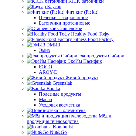
KICK батончики
Каусар
Фит кит (Fit kit)
Печенье глазированное
Батончики протеиновые
Сташевское
Healthy Food Тофу
Fitness Food Factory
ЭМИЗ
Эмиз
Экопродукты Сибири
ЭксИм Пасифик
FOCO
AROY-D
Живой продукт
Greenzlak
Baraka
Полезные продукты
Масла
Уходовая косметика
Полезнотека
Мёд и
продукция пчеловодства
Kombutist
Nut&Go