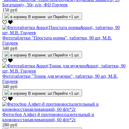
Богатыря)», 50г, п/п, ФЦ Гордеев
150 руб
в корзину
В корзине:
шт.
Перейти
+1 шт.
Фитотаблетки "Простата норма", таблетки, 90 шт, М.В.
Гордеев
340 руб
в корзину
В корзине:
шт.
Перейти
+1 шт.
Фитотаблетки "Тоник для мужчин", таблетки, 90 шт, М.В.
Гордеев
340 руб
в корзину
В корзине:
шт.
Перейти
+1 шт.
Фитосбор Алфит-8 противовоспалительный и
крововосстанавливающий, 60 ф/п*2г
280 руб