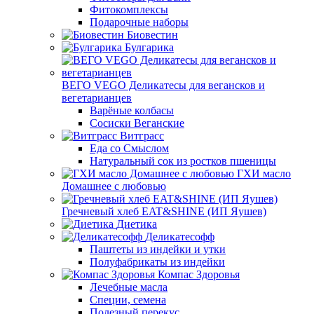
Фитокомплексы
Подарочные наборы
Биовестин
Булгарика
ВЕГО VEGO Деликатесы для вегансков и
вегетарианцев
Варёные колбасы
Сосиски Веганские
Витграсс
Еда со Смыслом
Натуральный сок из ростков пшеницы
ГХИ масло
Домашнее с любовью
Гречневый хлеб EAT&SHINE (ИП Яушев)
Диетика
Деликатесофф
Паштеты из индейки и утки
Полуфабрикаты из индейки
Компас Здоровья
Лечебные масла
Специи, семена
Полезный перекус