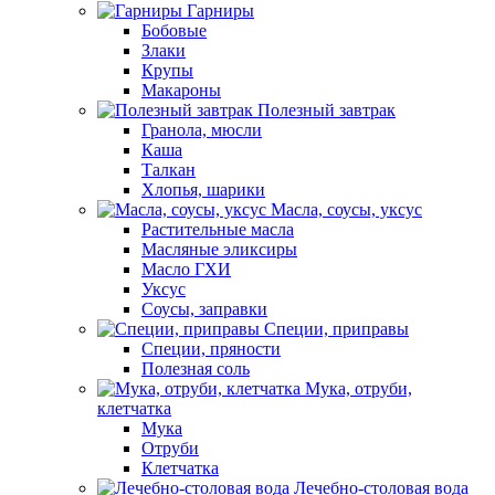
Гарниры
Бобовые
Злаки
Крупы
Макароны
Полезный завтрак
Гранола, мюсли
Каша
Талкан
Хлопья, шарики
Масла, соусы, уксус
Растительные масла
Масляные эликсиры
Масло ГХИ
Уксус
Соусы, заправки
Специи, приправы
Специи, пряности
Полезная соль
Мука, отруби,
клетчатка
Мука
Отруби
Клетчатка
Лечебно-столовая вода