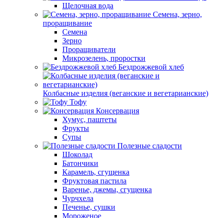
Щелочная вода
Семена, зерно,
проращивание
Семена
Зерно
Проращиватели
Микрозелень, проростки
Бездрожжевой хлеб
Колбасные изделия (веганские и вегетарианские)
Тофу
Консервация
Хумус, паштеты
Фрукты
Супы
Полезные сладости
Шоколад
Батончики
Карамель, сгущенка
Фруктовая пастила
Варенье, джемы, сгущенка
Чурчхела
Печенье, сушки
Мороженое