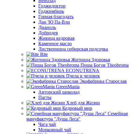
Венолад
Годжидоктор
Годжимбирь
Горная благодать
Дан 'Ю Па-Вли
Дианоль
Добродея
Живица кедровая
Каменное масло
Лиственница сибирская подсочка
Bite
Житница Здоровья
Пища Богов Theobroma
ECONUTRENA
Пчела и человек
Экофабрика Старослав
GreenMania
Авторский шоколад
Пасты
Хлеб для Жизни
Кедровый мир
Семейная
мануфактура "Душа Леса"
Чага чай
Морковный чай