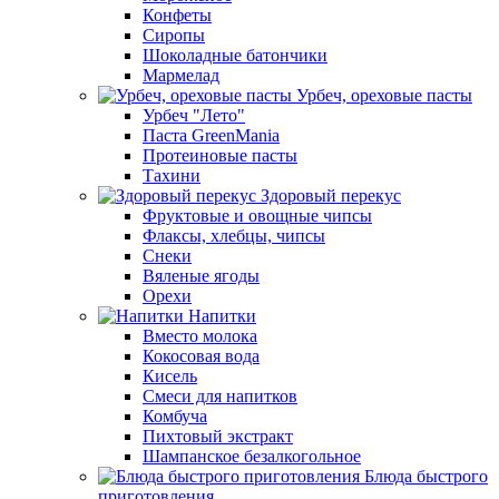
Конфеты
Сиропы
Шоколадные батончики
Мармелад
Урбеч, ореховые пасты
Урбеч "Лето"
Паста GreenMania
Протеиновые пасты
Тахини
Здоровый перекус
Фруктовые и овощные чипсы
Флаксы, хлебцы, чипсы
Снеки
Вяленые ягоды
Орехи
Напитки
Вместо молока
Кокосовая вода
Кисель
Смеси для напитков
Комбуча
Пихтовый экстракт
Шампанское безалкогольное
Блюда быстрого
приготовления