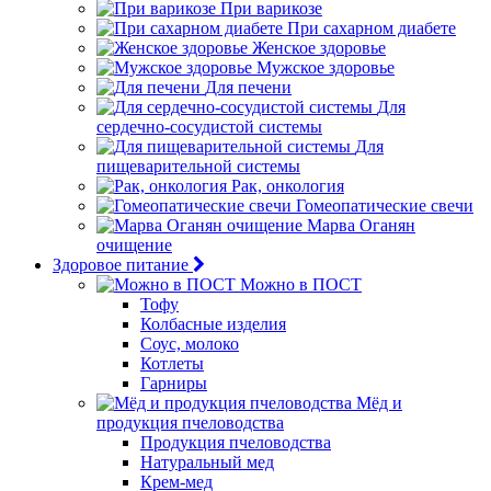
При варикозе
При сахарном диабете
Женское здоровье
Мужское здоровье
Для печени
Для
сердечно-сосудистой системы
Для
пищеварительной системы
Рак, онкология
Гомеопатические свечи
Марва Оганян
очищение
Здоровое питание
Можно в ПОСТ
Тофу
Колбасные изделия
Соус, молоко
Котлеты
Гарниры
Мёд и
продукция пчеловодства
Продукция пчеловодства
Натуральный мед
Крем-мед