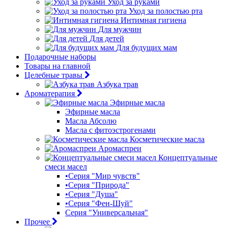
Уход за руками
Уход за полостью рта
Интимная гигиена
Для мужчин
Для детей
Для будущих мам
Подарочные наборы
Товары на главной
Целебные травы
Азбука трав
Ароматерапия
Эфирные масла
Эфирные масла
Масла Абсолю
Масла с фитоэстрогенами
Косметические масла
Аромаспреи
Концептуальные
смеси масел
•Серия "Мир чувств"
•Серия "Природа"
•Серия "Душа"
•Серия "Фен-Шуй"
Серия "Универсальная"
Прочее