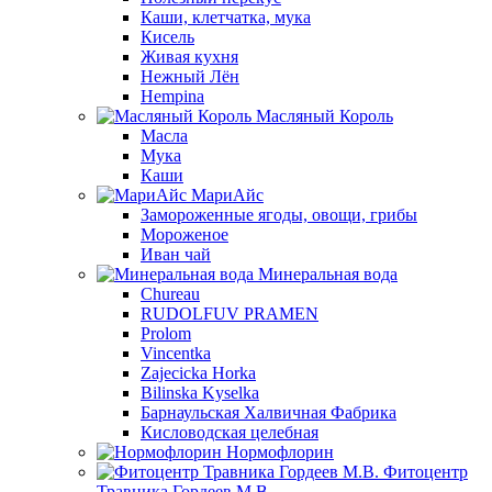
Каши, клетчатка, мука
Кисель
Живая кухня
Нежный Лён
Hempina
Масляный Король
Масла
Мука
Каши
МариАйс
Замороженные ягоды, овощи, грибы
Мороженое
Иван чай
Минеральная вода
Chureau
RUDOLFUV PRAMEN
Prolom
Vincentka
Zajecicka Horka
Bilinska Kyselka
Барнаульская Халвичная Фабрика
Кисловодская целебная
Нормофлорин
Фитоцентр
Травника Гордеев М.В.