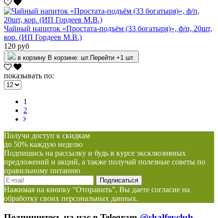
Чайный напиток «Простата-подъём (33 богатыря)», ф/п, 20шт,
кор. (ИП Гордеев М.В.)
120 руб
в корзину
В корзине:
шт.
Перейти
+1 шт.
показывать по:
1
2
Получи доступ к скидкам
до 50% каждую неделю
Подпишись на рассылку и будь в курсе эксклюзивных
предложений и акций, а также получай полезные советы по
правильному питанию
Нажимая на кнопку “Отправить”, Вы даете согласие на
обработку своих персональных данных.
Подпишитесь на нас в Telegram
@shalfeyclub