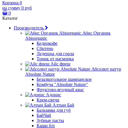
Корзина
0
на сумму
0 руб
0
Каталог
Производитель
Абис Органик
Abisorganic
Кедрокофе
Сбитень
Леденцы для горла
Тоник от насморка
Айс фреш
Абсолют натур
Absolute Nature
Безалкогольное шампанское
Комбуча "Absolute Nature"
Фруктово-ягодный квас
Адонис
Крем-свечи
Алтын Бай
Бальзамы для губ
БайЧай
Зубные пасты
Каши б/п