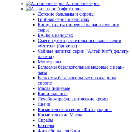
Алтайские зерна
Алфит плюс
Детские бальзамы и сиропы
Грибная серия в капсулах
Концентраты пищевые на растительном
сырье
БАДы в капсулах
Смеси сухого растительного сырья серии
«Фитол» (брикеты)
Чайные напитки серии "АлтайФит"( фильтр-
пакеты)
Монотравы
Бальзамы безалкогольные медовые с иван-
чаем
Бальзамы безалкогольные на сахарном
сиропе
Масла пищевые
Каши льняные
Лечебно-профилактические кремы
Свечи
Косметическая серия «Фитофлорис»
Косметические Масла
Скрабы
Баттеры
Фитосборы для Бани