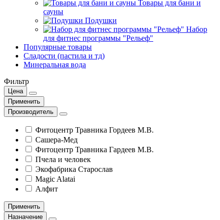
Товары для бани и
сауны
Подушки
Набор
для фитнес программы "Рельеф"
Популярные товары
Сладости (пастила и тд)
Минеральная вода
Фильтр
Цена
Применить
Производитель
Фитоцентр Травника Гордеев М.В.
Сашера-Мед
Фитоцентр Травника Гардеев М.В.
Пчела и человек
Экофабрика Старослав
Magic Alatai
Алфит
Применить
Назначение