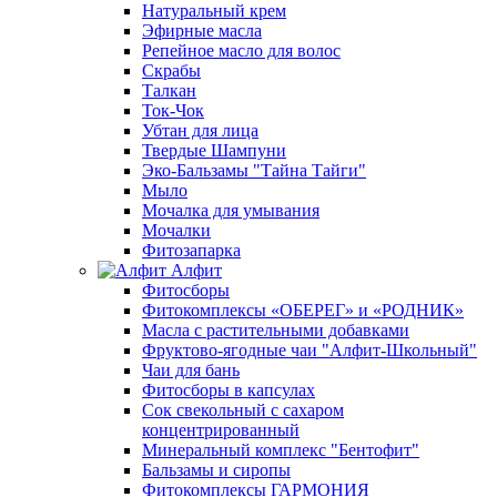
Натуральный крем
Эфирные масла
Репейное масло для волос
Скрабы
Талкан
Ток-Чок
Убтан для лица
Твердые Шампуни
Эко-Бальзамы "Тайна Тайги"
Мыло
Мочалка для умывания
Мочалки
Фитозапарка
Алфит
Фитосборы
Фитокомплексы «ОБЕРЕГ» и «РОДНИК»
Масла с растительными добавками
Фруктово-ягодные чаи "Алфит-Школьный"
Чаи для бань
Фитосборы в капсулах
Сок свекольный с сахаром
концентрированный
Минеральный комплекс "Бентофит"
Бальзамы и сиропы
Фитокомплексы ГАРМОНИЯ