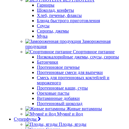
Гарниры
Шоколад, конфеты
Хлеб, печенье, флаксы
Блюда быстрого приготовления
Соусы
Сиропы, джемы
Мука
Замороженная
продукция
Спортивное питание
Низкокалорийные джемы, соусы, сиропы
Батончики
Протеиновое печенье
Протеиновые смеси для выпечки
Смесь для протеиновых коктейлей и
мороженого
Протеиновые каши, супы
Ореховые пасты
Витаминные добавки
Протеиновый шоколад
Живые витамины
Мумиё и йод
Суперфуды
Плоды, ягоды