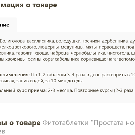
мация о товаре
ние
Болиголова, василисника, володушки, гречихи, дербенника, д
мелкоцветкового, люцерны, медуницы, мяты, первоцвета, под
вника, таволги, хвоща, чабреца, чернобыльника, чистотела, ш
ны хвоя; ивы, осины кора; сабельника корневища; чага; вспом
 применения:
По 1-2 таблетки 3-4 раза в день растворить в 
вывая, запив водой, за 10 мин до еды.
льный курс приема:
2-3 месяца. Повторные курсы (2-3 раза 
ы о товаре
Фитотаблетки "Простата нор
ев