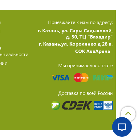
ы
Приезжайте к нам по адресу:
г. Казань, ул. Сары Садыковой,
а
д. 30, ТЦ "Бахадир"
г. Казань,ул. Короленко д 28 а,
а
СОК АквАрена
нциальности
нии
Мы принимаем к оплате
Доставка по всей России