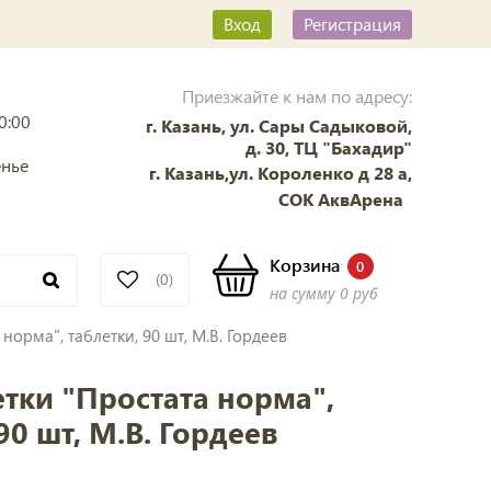
Вход
Регистрация
Приезжайте к нам по адресу:
0:00
г. Казань, ул. Сары Садыковой,
д. 30, ТЦ "Бахадир"
енье
г. Казань,ул. Короленко д 28 а,
СОК АквАрена
Корзина
0
(0)
на сумму
0 руб
норма", таблетки, 90 шт, М.В. Гордеев
тки "Простата норма",
90 шт, М.В. Гордеев