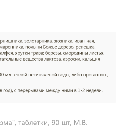
урнишника, золотарника, зюзника, иван-чая,
маренника, полыни Божье дерево, репешка,
алфея, ярутки трава; березы, смородины листья;
огательные вещества лактоза, аэросил, кальция
100 мл теплой некипяченой воды, либо проглотить,
в год), с перерывами между ними в 1-2 недели.
ма", таблетки, 90 шт, М.В.