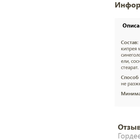
Инфор
Описа
Состав:
кипрея 
синеголо
ели, сос
стеарат.
Способ
не разже
Минима
Отзыв
Горде