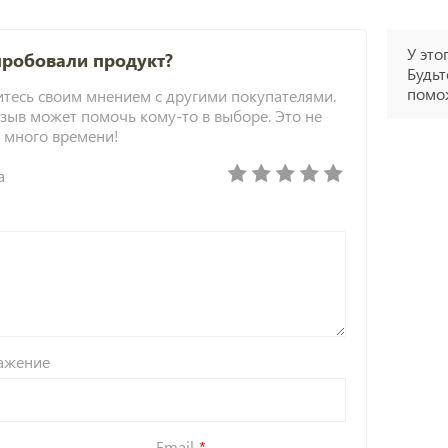
У это
пробовали продукт?
Будьт
помож
тесь своим мнением с другими покупателями.
зыв может помочь кому-то в выборе. Это не
 много времени!
а
ажение
Email