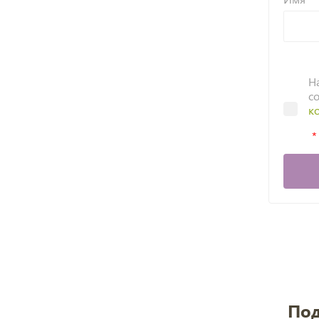
Н
с
к
Под