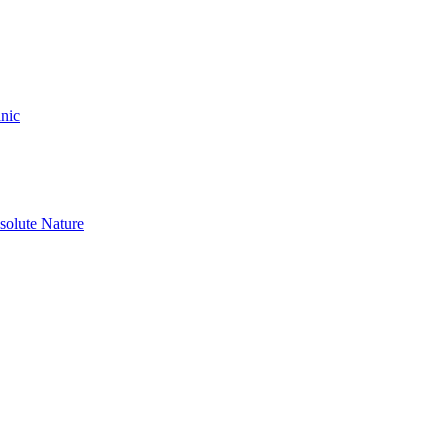
nic
olute Nature