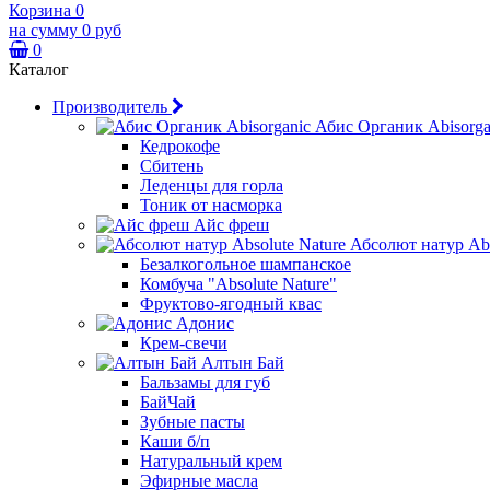
Корзина
0
на сумму
0 руб
0
Каталог
Производитель
Абис Органик Abisorga
Кедрокофе
Сбитень
Леденцы для горла
Тоник от насморка
Айс фреш
Абсолют натур Abs
Безалкогольное шампанское
Комбуча "Absolute Nature"
Фруктово-ягодный квас
Адонис
Крем-свечи
Алтын Бай
Бальзамы для губ
БайЧай
Зубные пасты
Каши б/п
Натуральный крем
Эфирные масла