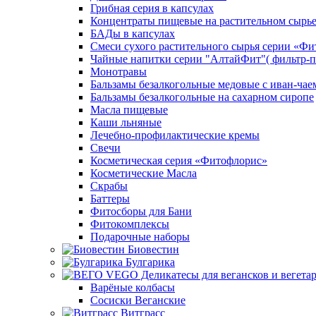
Грибная серия в капсулах
Концентраты пищевые на растительном сырь
БАДы в капсулах
Смеси сухого растительного сырья серии «Фи
Чайные напитки серии "АлтайФит"( фильтр-п
Монотравы
Бальзамы безалкогольные медовые с иван-чае
Бальзамы безалкогольные на сахарном сиропе
Масла пищевые
Каши льняные
Лечебно-профилактические кремы
Свечи
Косметическая серия «Фитофлорис»
Косметические Масла
Скрабы
Баттеры
Фитосборы для Бани
Фитокомплексы
Подарочные наборы
Биовестин
Булгарика
Варёные колбасы
Сосиски Веганские
Витграсс