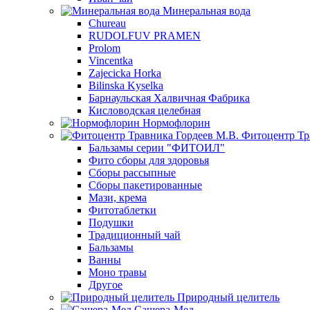
Минеральная вода
Chureau
RUDOLFUV PRAMEN
Prolom
Vincentka
Zajecicka Horka
Bilinska Kyselka
Барнаульская Халвичная Фабрика
Кисловодская целебная
Нормофлорин
Фитоцентр Тр
Бальзамы серии "ФИТОИЛ"
Фито сборы для здоровья
Сборы рассыпные
Сборы пакетированные
Мази, крема
Фитотаблетки
Подушки
Традиционный чай
Бальзамы
Ванны
Моно травы
Другое
Природный целитель
Сашера-Мед