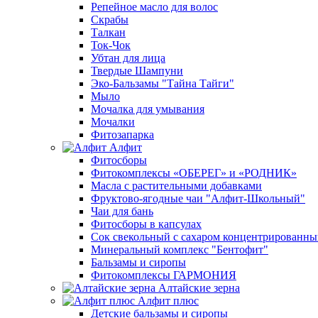
Репейное масло для волос
Скрабы
Талкан
Ток-Чок
Убтан для лица
Твердые Шампуни
Эко-Бальзамы "Тайна Тайги"
Мыло
Мочалка для умывания
Мочалки
Фитозапарка
Алфит
Фитосборы
Фитокомплексы «ОБЕРЕГ» и «РОДНИК»
Масла с растительными добавками
Фруктово-ягодные чаи "Алфит-Школьный"
Чаи для бань
Фитосборы в капсулах
Сок свекольный с сахаром концентрированн
Минеральный комплекс "Бентофит"
Бальзамы и сиропы
Фитокомплексы ГАРМОНИЯ
Алтайские зерна
Алфит плюс
Детские бальзамы и сиропы