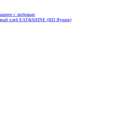
ашнее с любовью
евый хлеб EAT&SHINE (ИП Яушев)