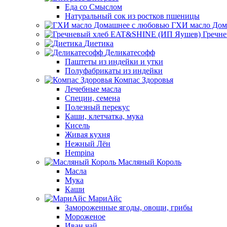
Еда со Смыслом
Натуральный сок из ростков пшеницы
ГХИ масло Дом
Гречн
Диетика
Деликатесофф
Паштеты из индейки и утки
Полуфабрикаты из индейки
Компас Здоровья
Лечебные масла
Специи, семена
Полезный перекус
Каши, клетчатка, мука
Кисель
Живая кухня
Нежный Лён
Hempina
Масляный Король
Масла
Мука
Каши
МариАйс
Замороженные ягоды, овощи, грибы
Мороженое
Иван чай