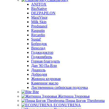
ANITOX
BioNative
DEZPAPILON
MaxiVisor
Milk Skin
Predstanol
Rasputin
Recardio
Sustal'
Бобродок
Венолад
Годжидоктор
Годжимбирь
Горная благодать
Дан 'Ю Па-Вли
Дианоль
Добродея
Живица кедровая
Каменное масло
Лиственница сибирская подсочка
Bite
Житница Здоровья
Пища Богов Theobroma
ECONUTRENA