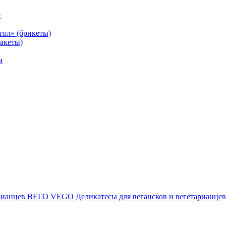
е
тол» (брикеты)
акеты)
м
ВЕГО VEGO Деликатесы для вегансков и вегетарианцев