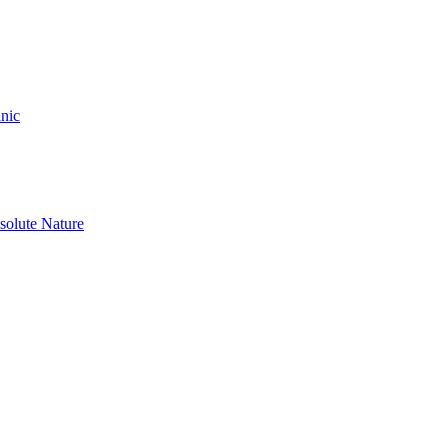
nic
olute Nature