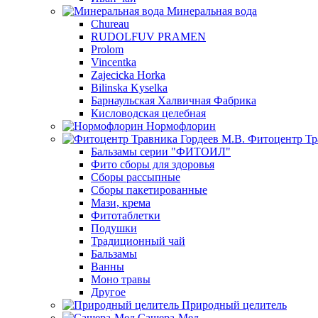
Минеральная вода
Chureau
RUDOLFUV PRAMEN
Prolom
Vincentka
Zajecicka Horka
Bilinska Kyselka
Барнаульская Халвичная Фабрика
Кисловодская целебная
Нормофлорин
Фитоцентр Тр
Бальзамы серии "ФИТОИЛ"
Фито сборы для здоровья
Сборы рассыпные
Сборы пакетированные
Мази, крема
Фитотаблетки
Подушки
Традиционный чай
Бальзамы
Ванны
Моно травы
Другое
Природный целитель
Сашера-Мед