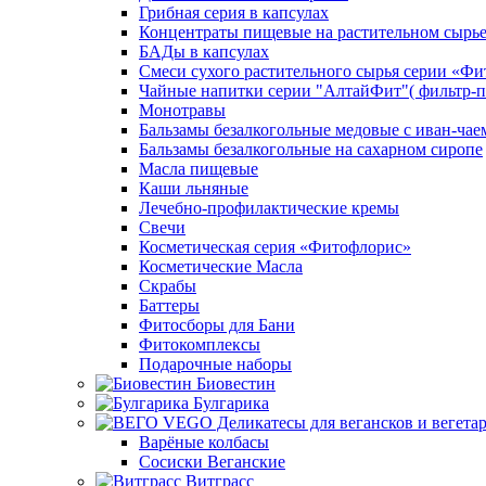
Грибная серия в капсулах
Концентраты пищевые на растительном сырь
БАДы в капсулах
Смеси сухого растительного сырья серии «Фи
Чайные напитки серии "АлтайФит"( фильтр-п
Монотравы
Бальзамы безалкогольные медовые с иван-чае
Бальзамы безалкогольные на сахарном сиропе
Масла пищевые
Каши льняные
Лечебно-профилактические кремы
Свечи
Косметическая серия «Фитофлорис»
Косметические Масла
Скрабы
Баттеры
Фитосборы для Бани
Фитокомплексы
Подарочные наборы
Биовестин
Булгарика
Варёные колбасы
Сосиски Веганские
Витграсс