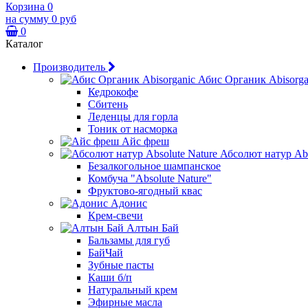
Корзина
0
на сумму
0 руб
0
Каталог
Производитель
Абис Органик Abisorga
Кедрокофе
Сбитень
Леденцы для горла
Тоник от насморка
Айс фреш
Абсолют натур Abs
Безалкогольное шампанское
Комбуча "Absolute Nature"
Фруктово-ягодный квас
Адонис
Крем-свечи
Алтын Бай
Бальзамы для губ
БайЧай
Зубные пасты
Каши б/п
Натуральный крем
Эфирные масла