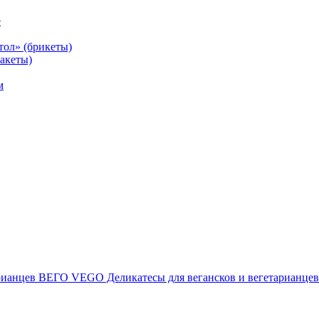
е
тол» (брикеты)
акеты)
м
ВЕГО VEGO Деликатесы для вегансков и вегетарианцев