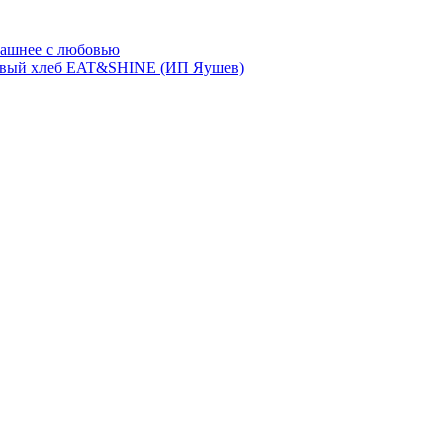
ашнее с любовью
евый хлеб EAT&SHINE (ИП Яушев)