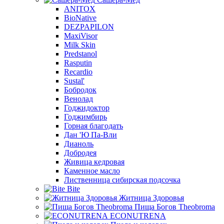
ANITOX
BioNative
DEZPAPILON
MaxiVisor
Milk Skin
Predstanol
Rasputin
Recardio
Sustal'
Бобродок
Венолад
Годжидоктор
Годжимбирь
Горная благодать
Дан 'Ю Па-Вли
Дианоль
Добродея
Живица кедровая
Каменное масло
Лиственница сибирская подсочка
Bite
Житница Здоровья
Пища Богов Theobroma
ECONUTRENA