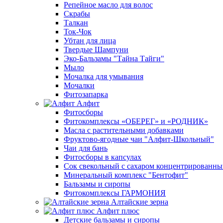
Репейное масло для волос
Скрабы
Талкан
Ток-Чок
Убтан для лица
Твердые Шампуни
Эко-Бальзамы "Тайна Тайги"
Мыло
Мочалка для умывания
Мочалки
Фитозапарка
Алфит
Фитосборы
Фитокомплексы «ОБЕРЕГ» и «РОДНИК»
Масла с растительными добавками
Фруктово-ягодные чаи "Алфит-Школьный"
Чаи для бань
Фитосборы в капсулах
Сок свекольный с сахаром концентрированн
Минеральный комплекс "Бентофит"
Бальзамы и сиропы
Фитокомплексы ГАРМОНИЯ
Алтайские зерна
Алфит плюс
Детские бальзамы и сиропы