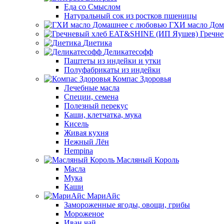
Еда со Смыслом
Натуральный сок из ростков пшеницы
ГХИ масло Дом
Гречн
Диетика
Деликатесофф
Паштеты из индейки и утки
Полуфабрикаты из индейки
Компас Здоровья
Лечебные масла
Специи, семена
Полезный перекус
Каши, клетчатка, мука
Кисель
Живая кухня
Нежный Лён
Hempina
Масляный Король
Масла
Мука
Каши
МариАйс
Замороженные ягоды, овощи, грибы
Мороженое
Иван чай