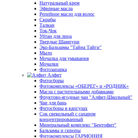
Натуральный крем
Эфирные масла
Репейное масло для волос
Скрабы
Талкан
Ток-Чок
Убтан для лица
Твердые Шампуни
Эко-Бальзамы "Тайна Тайги"
Мыло
Мочалка для умывания
Мочалки
Фитозапарка
Алфит
Фитосборы
Фитокомплексы «ОБЕРЕГ» и «РОДНИК»
Масла с растительными добавками
Фруктово-ягодные чаи "Алфит-Школьный"
Чаи для бань
Фитосборы в капсулах
Сок свекольный с сахаром
концентрированный
Минеральный комплекс "Бентофит"
Бальзамы и сиропы
Фитокомплексы ГАРМОНИЯ