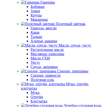
Гарниры
Бобовые
Злаки
Крупы
Макароны
Полезный завтрак
Гранола, мюсли
Каша
Талкан
Хлопья, шарики
Масла, соусы, уксус
Растительные масла
Масляные эликсиры
Масло ГХИ
Уксус
Соусы, заправки
Специи, приправы
Специи, пряности
Полезная соль
Мука, отруби,
клетчатка
Мука
Отруби
Клетчатка
Лечебно-столовая вода