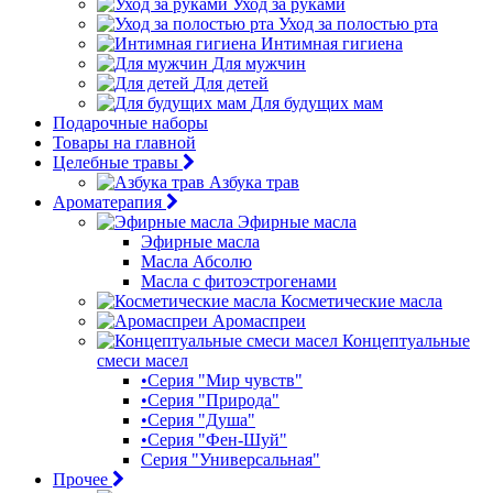
Уход за руками
Уход за полостью рта
Интимная гигиена
Для мужчин
Для детей
Для будущих мам
Подарочные наборы
Товары на главной
Целебные травы
Азбука трав
Ароматерапия
Эфирные масла
Эфирные масла
Масла Абсолю
Масла с фитоэстрогенами
Косметические масла
Аромаспреи
Концептуальные
смеси масел
•Серия "Мир чувств"
•Серия "Природа"
•Серия "Душа"
•Серия "Фен-Шуй"
Серия "Универсальная"
Прочее