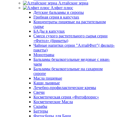
Алтайские зерна
Алфит плюс
Детские бальзамы и сиропы
Грибная серия в капсулах
Концентраты пищевые на растительном
сырье
БАДы в капсулах
Смеси сухого растительного сырья серии
«Фитол» (брикеты)
Чайные напитки серии "АлтайФит"( фильтр-
пакеты)
Монотравы
Бальзамы безалкогольные медовые с иван-
чаем
Бальзамы безалкогольные на сахарном
сиропе
Масла пищевые
Каши льняные
Лечебно-профилактические кремы
Свечи
Косметическая серия «Фитофлорис»
Косметические Масла
Скрабы
Баттеры
Фитосборы для Бани