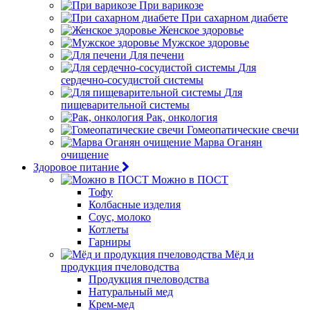
При варикозе
При сахарном диабете
Женское здоровье
Мужское здоровье
Для печени
Для
сердечно-сосудистой системы
Для
пищеварительной системы
Рак, онкология
Гомеопатические свечи
Марва Оганян
очищение
Здоровое питание
Можно в ПОСТ
Тофу
Колбасные изделия
Соус, молоко
Котлеты
Гарниры
Мёд и
продукция пчеловодства
Продукция пчеловодства
Натуральный мед
Крем-мед