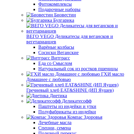
Фитокомплексы
Подарочные наборы
Биовестин
Булгарика
ВЕГО VEGO Деликатесы для вегансков и
вегетарианцев
Варёные колбасы
Сосиски Веганские
Витграсс
Еда со Смыслом
Натуральный сок из ростков пшеницы
ГХИ масло
Домашнее с любовью
Гречневый хлеб EAT&SHINE (ИП Яушев)
Диетика
Деликатесофф
Паштеты из индейки и утки
Полуфабрикаты из индейки
Компас Здоровья
Лечебные масла
Специи, семена
Полезный перекус