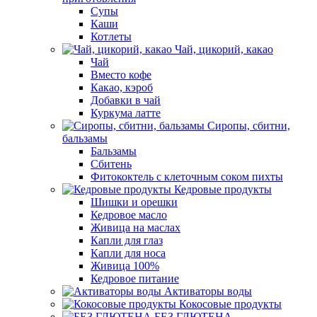
Супы
Каши
Котлеты
Чай, цикорий, какао
Чай
Вместо кофе
Какао, кэроб
Добавки в чай
Куркума латте
Сиропы, сбитни,
бальзамы
Бальзамы
Сбитень
Фитококтель с клеточным соком пихты
Кедровые продукты
Шишки и орешки
Кедровое масло
Живица на маслах
Капли для глаз
Капли для носа
Живица 100%
Кедровое питание
Активаторы воды
Кокосовые продукты
БЕЗ ГЛЮТЕНА