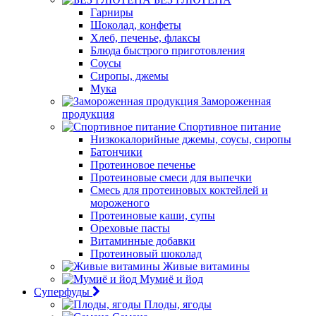
Гарниры
Шоколад, конфеты
Хлеб, печенье, флаксы
Блюда быстрого приготовления
Соусы
Сиропы, джемы
Мука
Замороженная
продукция
Спортивное питание
Низкокалорийные джемы, соусы, сиропы
Батончики
Протеиновое печенье
Протеиновые смеси для выпечки
Смесь для протеиновых коктейлей и
мороженого
Протеиновые каши, супы
Ореховые пасты
Витаминные добавки
Протеиновый шоколад
Живые витамины
Мумиё и йод
Суперфуды
Плоды, ягоды