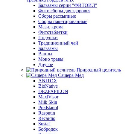
Бальзамы серии "ФИТОИЛ"
Фито сборы для здоровья
Сборы рассыпные
Сборы пакетированные
Мази, крема
Фитотаблетки
Подушки
Традиционный чай
Бальзамы
Ванны
Моно травы
Другое
Природный целитель
Сашера-Мед
ANITOX
BioNative
DEZPAPILON
MaxiVisor
Milk Skin
Predstanol
Rasputin
Recardio
Sustal'
Бобродок