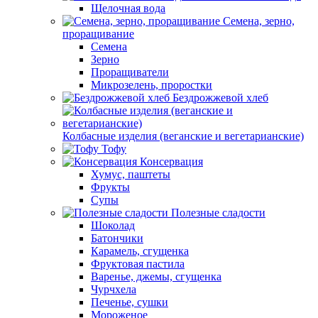
Щелочная вода
Семена, зерно,
проращивание
Семена
Зерно
Проращиватели
Микрозелень, проростки
Бездрожжевой хлеб
Колбасные изделия (веганские и вегетарианские)
Тофу
Консервация
Хумус, паштеты
Фрукты
Супы
Полезные сладости
Шоколад
Батончики
Карамель, сгущенка
Фруктовая пастила
Варенье, джемы, сгущенка
Чурчхела
Печенье, сушки
Мороженое