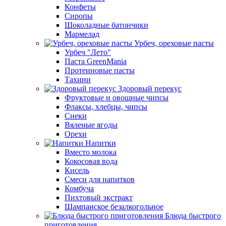
Конфеты
Сиропы
Шоколадные батончики
Мармелад
Урбеч, ореховые пасты
Урбеч "Лето"
Паста GreenMania
Протеиновые пасты
Тахини
Здоровый перекус
Фруктовые и овощные чипсы
Флаксы, хлебцы, чипсы
Снеки
Вяленые ягоды
Орехи
Напитки
Вместо молока
Кокосовая вода
Кисель
Смеси для напитков
Комбуча
Пихтовый экстракт
Шампанское безалкогольное
Блюда быстрого
приготовления