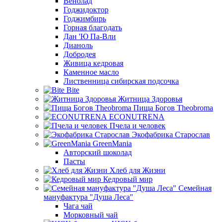
Венолад
Годжидоктор
Годжимбирь
Горная благодать
Дан 'Ю Па-Вли
Дианоль
Добродея
Живица кедровая
Каменное масло
Лиственница сибирская подсочка
Bite
Житница Здоровья
Пища Богов Theobroma
ECONUTRENA
Пчела и человек
Экофабрика Старослав
GreenMania
Авторский шоколад
Пасты
Хлеб для Жизни
Кедровый мир
Семейная
мануфактура "Душа Леса"
Чага чай
Морковный чай