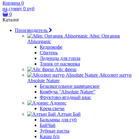
Корзина
0
на сумму
0 руб
0
Каталог
Производитель
Абис Органик
Abisorganic
Кедрокофе
Сбитень
Леденцы для горла
Тоник от насморка
Айс фреш
Абсолют натур
Absolute Nature
Безалкогольное шампанское
Комбуча "Absolute Nature"
Фруктово-ягодный квас
Адонис
Крем-свечи
Алтын Бай
Бальзамы для губ
БайЧай
Зубные пасты
Каши б/п