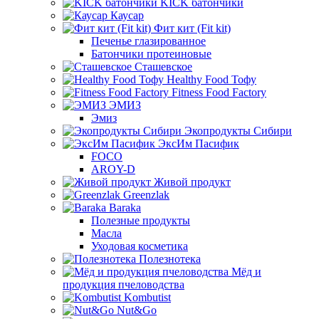
KICK батончики
Каусар
Фит кит (Fit kit)
Печенье глазированное
Батончики протеиновые
Сташевское
Healthy Food Тофу
Fitness Food Factory
ЭМИЗ
Эмиз
Экопродукты Сибири
ЭксИм Пасифик
FOCO
AROY-D
Живой продукт
Greenzlak
Baraka
Полезные продукты
Масла
Уходовая косметика
Полезнотека
Мёд и
продукция пчеловодства
Kombutist
Nut&Go