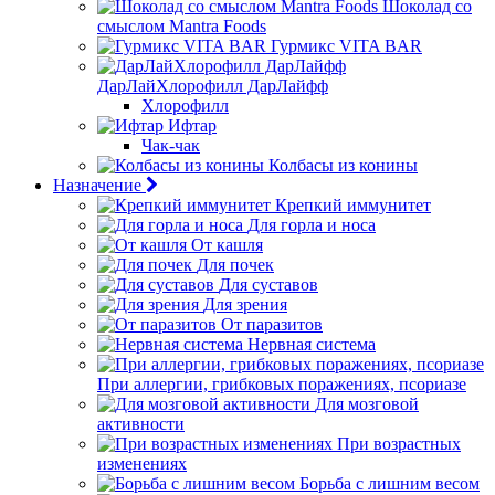
Шоколад со
смыслом Mantra Foods
Гурмикс VITA BAR
ДарЛайХлорофилл ДарЛайфф
Хлорофилл
Ифтар
Чак-чак
Колбасы из конины
Назначение
Крепкий иммунитет
Для горла и носа
От кашля
Для почек
Для суставов
Для зрения
От паразитов
Нервная система
При аллергии, грибковых поражениях, псориазе
Для мозговой
активности
При возрастных
изменениях
Борьба с лишним весом