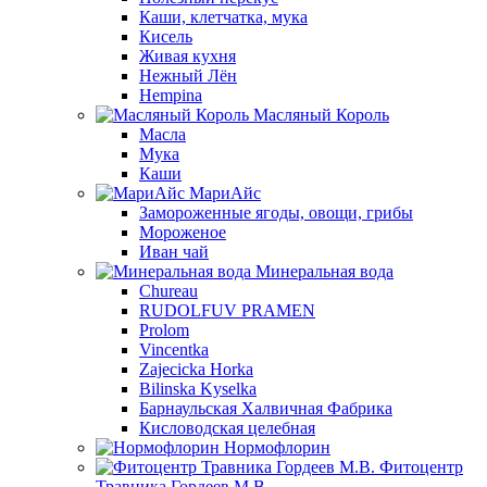
Каши, клетчатка, мука
Кисель
Живая кухня
Нежный Лён
Hempina
Масляный Король
Масла
Мука
Каши
МариАйс
Замороженные ягоды, овощи, грибы
Мороженое
Иван чай
Минеральная вода
Chureau
RUDOLFUV PRAMEN
Prolom
Vincentka
Zajecicka Horka
Bilinska Kyselka
Барнаульская Халвичная Фабрика
Кисловодская целебная
Нормофлорин
Фитоцентр
Травника Гордеев М.В.