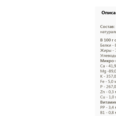
Описа
Состав:
натурал
В 100 г
Белки - 8
Жиры - 7
Углеводы 
Микро-
Ca - 41,9
Mg -89,0
К - 357,0
Fe - 5,0 м
P - 267,0
Zn - 0,3 
Сu - 1,0 
Витами
РР - 3,4 м
В1 - 0,8 м