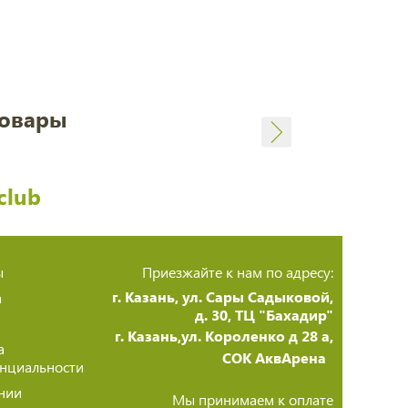
товары
club
ы
Приезжайте к нам по адресу:
г. Казань, ул. Сары Садыковой,
а
д. 30, ТЦ "Бахадир"
г. Казань,ул. Короленко д 28 а,
а
СОК АквАрена
нциальности
нии
Мы принимаем к оплате