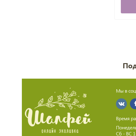
Под
Мы в соц
Время ра
Понедель
Сб - ВС 