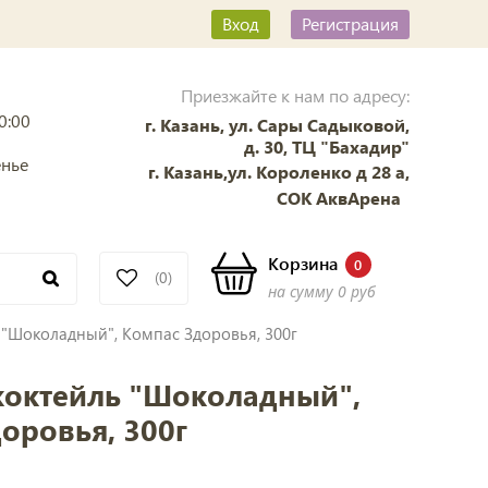
Вход
Регистрация
Приезжайте к нам по адресу:
0:00
г. Казань, ул. Сары Садыковой,
д. 30, ТЦ "Бахадир"
енье
г. Казань,ул. Короленко д 28 а,
СОК АквАрена
Корзина
0
(0)
на сумму
0 руб
 "Шоколадный", Компас Здоровья, 300г
коктейль "Шоколадный",
оровья, 300г