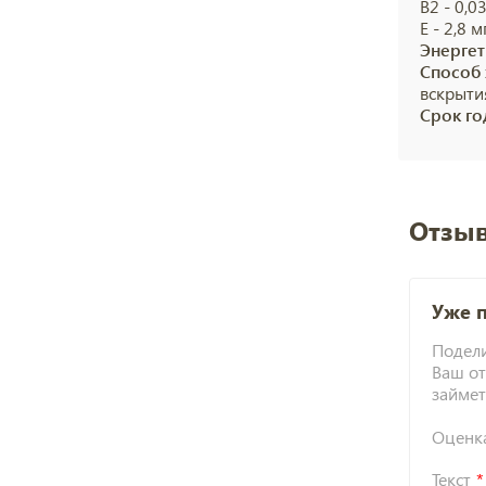
В2 - 0,03
Е - 2,8 мг
Энергет
Способ 
вскрытия
Срок го
Отзыв
Уже 
Подели
Ваш от
займет
Оценк
Текст