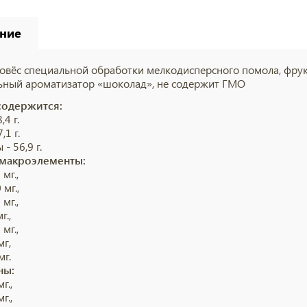
ние
овёс специальной обработки мелкодисперсного помола, фрук
ьный ароматизатор «шоколад», не содержит ГМО
 содержится:
,4 г.
,1 г.
- 56,9 г.
макроэлементы:
 мг.,
 мг.,
 мг.,
г.,
 мг.,
мг,
мг.
ны:
г.,
г.,