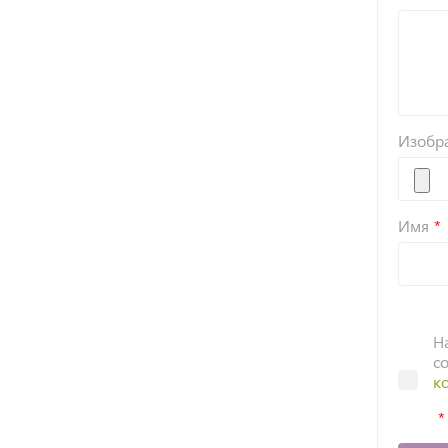
Изобр
Имя
Н
с
к