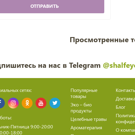
ОТПРАВИТЬ
Просмотренные 
пишитесь на нас в Telegram
@shalfey
иальных сетях:
Популярные
Контакт
товары
Доставк
Эко – био
Блог
продукты
Политик
боты:
Целебные травы
конфиде
ник-Пятница 9:00-20:00
Ароматерапия
О компа
10:00-18:00