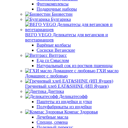
Фитокомплексы
Подарочные наборы
Биовестин
Булгарика
ВЕГО VEGO Деликатесы для вегансков и
вегетарианцев
Варёные колбасы
Сосиски Веганские
Витграсс
Еда со Смыслом
Натуральный сок из ростков пшеницы
ГХИ масло
Домашнее с любовью
Гречневый хлеб EAT&SHINE (ИП Яушев)
Диетика
Деликатесофф
Паштеты из индейки и утки
Полуфабрикаты из индейки
Компас Здоровья
Лечебные масла
Специи, семена
Полезный перекус