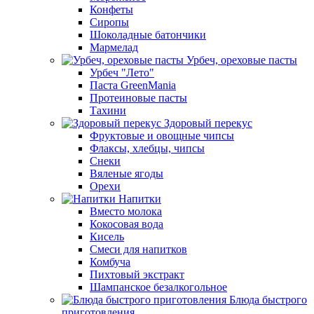
Конфеты
Сиропы
Шоколадные батончики
Мармелад
Урбеч, ореховые пасты
Урбеч "Лето"
Паста GreenMania
Протеиновые пасты
Тахини
Здоровый перекус
Фруктовые и овощные чипсы
Флаксы, хлебцы, чипсы
Снеки
Вяленые ягоды
Орехи
Напитки
Вместо молока
Кокосовая вода
Кисель
Смеси для напитков
Комбуча
Пихтовый экстракт
Шампанское безалкогольное
Блюда быстрого
приготовления