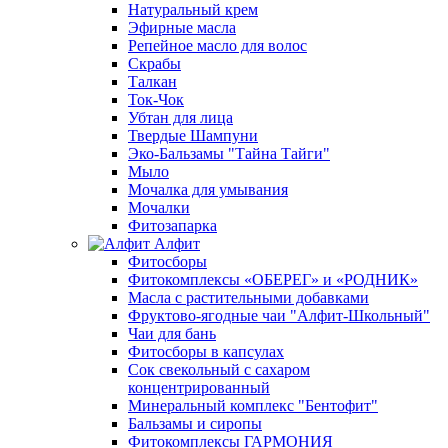
Натуральный крем
Эфирные масла
Репейное масло для волос
Скрабы
Талкан
Ток-Чок
Убтан для лица
Твердые Шампуни
Эко-Бальзамы "Тайна Тайги"
Мыло
Мочалка для умывания
Мочалки
Фитозапарка
Алфит
Фитосборы
Фитокомплексы «ОБЕРЕГ» и «РОДНИК»
Масла с растительными добавками
Фруктово-ягодные чаи "Алфит-Школьный"
Чаи для бань
Фитосборы в капсулах
Сок свекольный с сахаром
концентрированный
Минеральный комплекс "Бентофит"
Бальзамы и сиропы
Фитокомплексы ГАРМОНИЯ