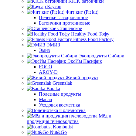
KICK батончики
Каусар
Фит кит (Fit kit)
Печенье глазированное
Батончики протеиновые
Сташевское
Healthy Food Тофу
Fitness Food Factory
ЭМИЗ
Эмиз
Экопродукты Сибири
ЭксИм Пасифик
FOCO
AROY-D
Живой продукт
Greenzlak
Baraka
Полезные продукты
Масла
Уходовая косметика
Полезнотека
Мёд и
продукция пчеловодства
Kombutist
Nut&Go