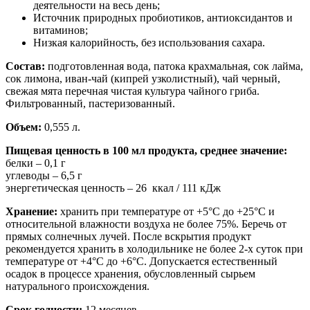
деятельности на весь день;
Источник природных пробиотиков, антиоксидантов и
витаминов;
Низкая калорийность, без использования сахара.
Состав:
подготовленная вода, патока крахмальная, сок лайма,
сок лимона, иван-чай (кипрей узколистный), чай черный,
свежая мята перечная чистая культура чайного гриба.
Фильтрованный, пастеризованный.
Объем:
0,555 л.
Пищевая ценность в 100 мл продукта, среднее значение:
белки – 0,1 г
углеводы – 6,5 г
энергетическая ценность – 26 ккал / 111 кДж
Хранение:
хранить при температуре от +5°С до +25°С и
относительной влажности воздуха не более 75%. Беречь от
прямых солнечных лучей. После вскрытия продукт
рекомендуется хранить в холодильнике не более 2-х суток при
температуре от +4°С до +6°С. Допускается естественный
осадок в процессе хранения, обусловленный сырьем
натурального происхождения.
Срок годности:
12 месяцев