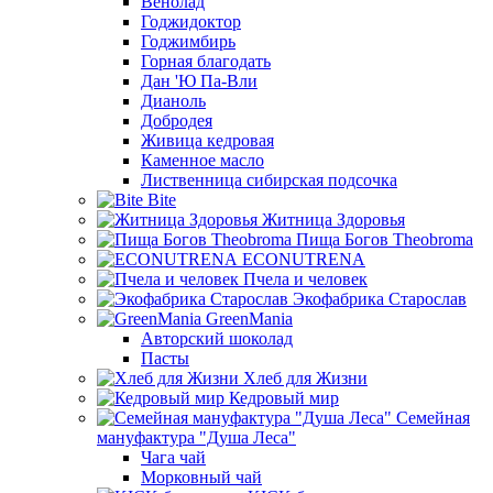
Венолад
Годжидоктор
Годжимбирь
Горная благодать
Дан 'Ю Па-Вли
Дианоль
Добродея
Живица кедровая
Каменное масло
Лиственница сибирская подсочка
Bite
Житница Здоровья
Пища Богов Theobroma
ECONUTRENA
Пчела и человек
Экофабрика Старослав
GreenMania
Авторский шоколад
Пасты
Хлеб для Жизни
Кедровый мир
Семейная
мануфактура "Душа Леса"
Чага чай
Морковный чай