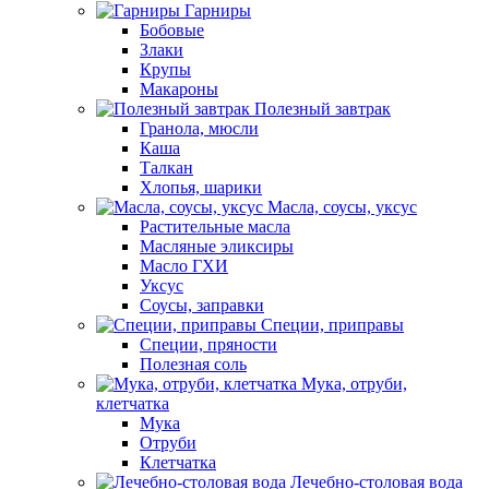
Гарниры
Бобовые
Злаки
Крупы
Макароны
Полезный завтрак
Гранола, мюсли
Каша
Талкан
Хлопья, шарики
Масла, соусы, уксус
Растительные масла
Масляные эликсиры
Масло ГХИ
Уксус
Соусы, заправки
Специи, приправы
Специи, пряности
Полезная соль
Мука, отруби,
клетчатка
Мука
Отруби
Клетчатка
Лечебно-столовая вода