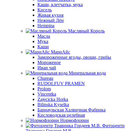
Каши, клетчатка, мука
Кисель
Живая кухня
Нежный Лён
Hempina
Масляный Король
Масла
Мука
Каши
МариАйс
Замороженные ягоды, овощи, грибы
Мороженое
Иван чай
Минеральная вода
Chureau
RUDOLFUV PRAMEN
Prolom
Vincentka
Zajecicka Horka
Bilinska Kyselka
Барнаульская Халвичная Фабрика
Кисловодская целебная
Нормофлорин
Фитоцентр
Травника Гордеев М.В.