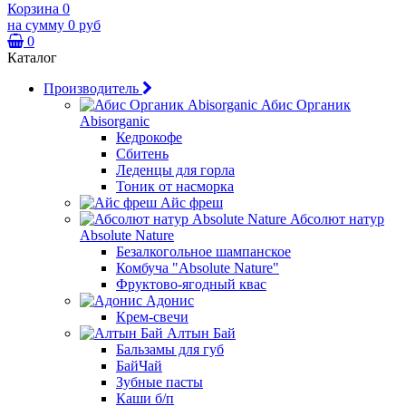
Корзина
0
на сумму
0 руб
0
Каталог
Производитель
Абис Органик
Abisorganic
Кедрокофе
Сбитень
Леденцы для горла
Тоник от насморка
Айс фреш
Абсолют натур
Absolute Nature
Безалкогольное шампанское
Комбуча "Absolute Nature"
Фруктово-ягодный квас
Адонис
Крем-свечи
Алтын Бай
Бальзамы для губ
БайЧай
Зубные пасты
Каши б/п