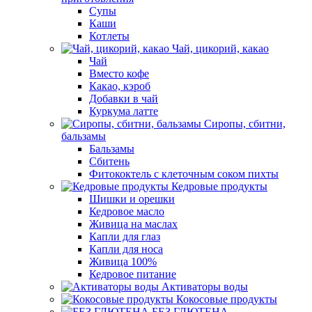
Супы
Каши
Котлеты
Чай, цикорий, какао
Чай
Вместо кофе
Какао, кэроб
Добавки в чай
Куркума латте
Сиропы, сбитни,
бальзамы
Бальзамы
Сбитень
Фитококтель с клеточным соком пихты
Кедровые продукты
Шишки и орешки
Кедровое масло
Живица на маслах
Капли для глаз
Капли для носа
Живица 100%
Кедровое питание
Активаторы воды
Кокосовые продукты
БЕЗ ГЛЮТЕНА