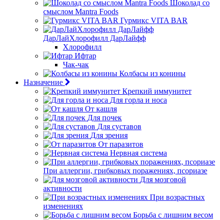
Шоколад со
смыслом Mantra Foods
Гурмикс VITA BAR
ДарЛайХлорофилл ДарЛайфф
Хлорофилл
Ифтар
Чак-чак
Колбасы из конины
Назначение
Крепкий иммунитет
Для горла и носа
От кашля
Для почек
Для суставов
Для зрения
От паразитов
Нервная система
При аллергии, грибковых поражениях, псориазе
Для мозговой
активности
При возрастных
изменениях
Борьба с лишним весом