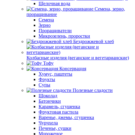
Щелочная вода
Семена, зерно,
проращивание
Семена
Зерно
Проращиватели
Микрозелень, проростки
Бездрожжевой хлеб
Колбасные изделия (веганские и вегетарианские)
Тофу
Консервация
Хумус, паштеты
Фрукты
Супы
Полезные сладости
Шоколад
Батончики
Карамель, сгущенка
Фруктовая пастила
Варенье, джемы, сгущенка
Чурчхела
Печенье, сушки
Мороженое