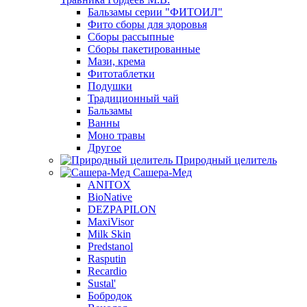
Бальзамы серии "ФИТОИЛ"
Фито сборы для здоровья
Сборы рассыпные
Сборы пакетированные
Мази, крема
Фитотаблетки
Подушки
Традиционный чай
Бальзамы
Ванны
Моно травы
Другое
Природный целитель
Сашера-Мед
ANITOX
BioNative
DEZPAPILON
MaxiVisor
Milk Skin
Predstanol
Rasputin
Recardio
Sustal'
Бобродок