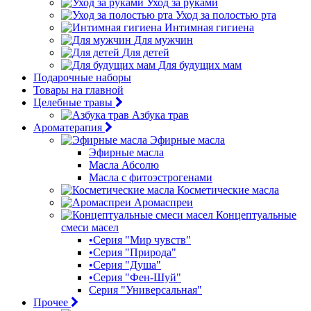
Уход за руками
Уход за полостью рта
Интимная гигиена
Для мужчин
Для детей
Для будущих мам
Подарочные наборы
Товары на главной
Целебные травы
Азбука трав
Ароматерапия
Эфирные масла
Эфирные масла
Масла Абсолю
Масла с фитоэстрогенами
Косметические масла
Аромаспреи
Концептуальные
смеси масел
•Серия "Мир чувств"
•Серия "Природа"
•Серия "Душа"
•Серия "Фен-Шуй"
Серия "Универсальная"
Прочее