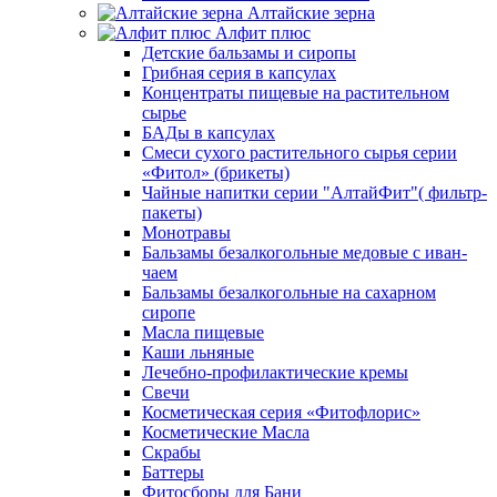
Алтайские зерна
Алфит плюс
Детские бальзамы и сиропы
Грибная серия в капсулах
Концентраты пищевые на растительном
сырье
БАДы в капсулах
Смеси сухого растительного сырья серии
«Фитол» (брикеты)
Чайные напитки серии "АлтайФит"( фильтр-
пакеты)
Монотравы
Бальзамы безалкогольные медовые с иван-
чаем
Бальзамы безалкогольные на сахарном
сиропе
Масла пищевые
Каши льняные
Лечебно-профилактические кремы
Свечи
Косметическая серия «Фитофлорис»
Косметические Масла
Скрабы
Баттеры
Фитосборы для Бани