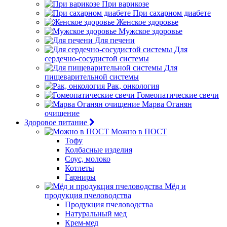
При варикозе
При сахарном диабете
Женское здоровье
Мужское здоровье
Для печени
Для
сердечно-сосудистой системы
Для
пищеварительной системы
Рак, онкология
Гомеопатические свечи
Марва Оганян
очищение
Здоровое питание
Можно в ПОСТ
Тофу
Колбасные изделия
Соус, молоко
Котлеты
Гарниры
Мёд и
продукция пчеловодства
Продукция пчеловодства
Натуральный мед
Крем-мед