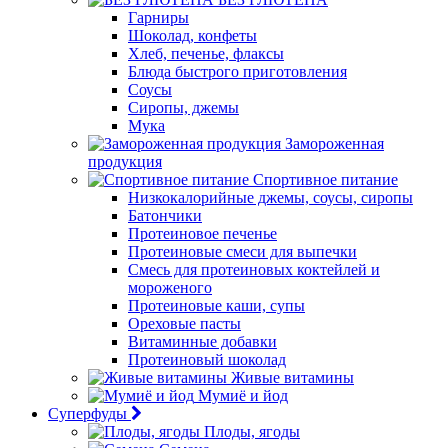
Гарниры
Шоколад, конфеты
Хлеб, печенье, флаксы
Блюда быстрого приготовления
Соусы
Сиропы, джемы
Мука
Замороженная
продукция
Спортивное питание
Низкокалорийные джемы, соусы, сиропы
Батончики
Протеиновое печенье
Протеиновые смеси для выпечки
Смесь для протеиновых коктейлей и
мороженого
Протеиновые каши, супы
Ореховые пасты
Витаминные добавки
Протеиновый шоколад
Живые витамины
Мумиё и йод
Суперфуды
Плоды, ягоды