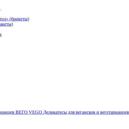
е
тол» (брикеты)
акеты)
м
ВЕГО VEGO Деликатесы для вегансков и вегетарианцев