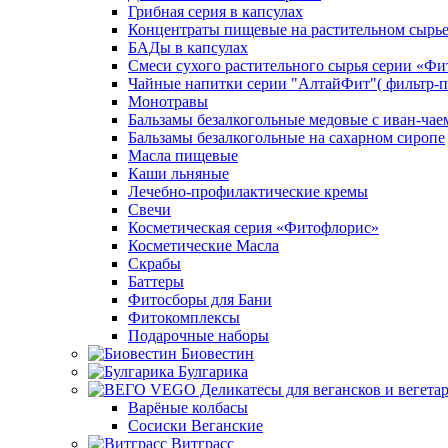
Грибная серия в капсулах
Концентраты пищевые на растительном сырь
БАДы в капсулах
Смеси сухого растительного сырья серии «Фи
Чайные напитки серии "АлтайФит"( фильтр-п
Монотравы
Бальзамы безалкогольные медовые с иван-чае
Бальзамы безалкогольные на сахарном сиропе
Масла пищевые
Каши льняные
Лечебно-профилактические кремы
Свечи
Косметическая серия «Фитофлорис»
Косметические Масла
Скрабы
Баттеры
Фитосборы для Бани
Фитокомплексы
Подарочные наборы
Биовестин
Булгарика
Варёные колбасы
Сосиски Веганские
Витграсс