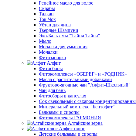
Репейное масло для волос
Скрабы
Талкан
Ток-Чок
Убтан для лица
Твердые Шампуни
Эко-Бальзамы "Тайна Тайги"
Мыло
Мочалка для умывания
Мочалки
Фитозапарка
Алфит
Фитосборы
Фитокомплексы «ОБЕРЕГ» и «РОДНИК»
Масла с растительными добавками
Фруктово-ягодные чаи "Алфит-Школьный"
Чаи для бань
Фитосборы в капсулах
Сок свекольный с сахаром концентрированн
Минеральный комплекс "Бентофит"
Бальзамы и сиропы
Фитокомплексы ГАРМОНИЯ
Алтайские зерна
Алфит плюс
Детские бальзамы и сиропы