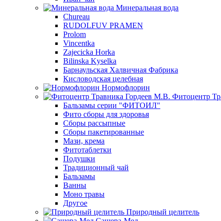
Минеральная вода
Chureau
RUDOLFUV PRAMEN
Prolom
Vincentka
Zajecicka Horka
Bilinska Kyselka
Барнаульская Халвичная Фабрика
Кисловодская целебная
Нормофлорин
Фитоцентр Тр
Бальзамы серии "ФИТОИЛ"
Фито сборы для здоровья
Сборы рассыпные
Сборы пакетированные
Мази, крема
Фитотаблетки
Подушки
Традиционный чай
Бальзамы
Ванны
Моно травы
Другое
Природный целитель
Сашера-Мед