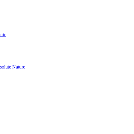
nic
olute Nature