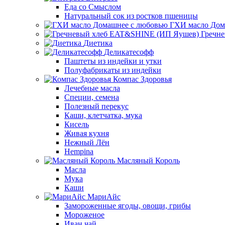
Еда со Смыслом
Натуральный сок из ростков пшеницы
ГХИ масло Дом
Гречн
Диетика
Деликатесофф
Паштеты из индейки и утки
Полуфабрикаты из индейки
Компас Здоровья
Лечебные масла
Специи, семена
Полезный перекус
Каши, клетчатка, мука
Кисель
Живая кухня
Нежный Лён
Hempina
Масляный Король
Масла
Мука
Каши
МариАйс
Замороженные ягоды, овощи, грибы
Мороженое
Иван чай