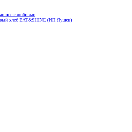
ашнее с любовью
евый хлеб EAT&SHINE (ИП Яушев)