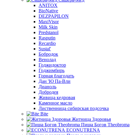
ANITOX
BioNative
DEZPAPILON
MaxiVisor
Milk Skin
Predstanol
Rasputin
Recardio
Sustal'
Бобродок
Венолад
Годжидоктор
Годжимбирь
Горная благодать
Дан 'Ю Па-Вли
Дианоль
Добродея
Живица кедровая
Каменное масло
Лиственница сибирская подсочка
Bite
Житница Здоровья
Пища Богов Theobroma
ECONUTRENA