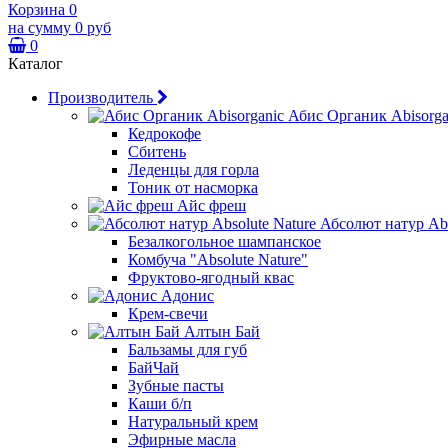
Корзина
0
на сумму
0 руб
0
Каталог
Производитель
Абис Органик Abisorga
Кедрокофе
Сбитень
Леденцы для горла
Тоник от насморка
Айс фреш
Абсолют натур Abs
Безалкогольное шампанское
Комбуча "Absolute Nature"
Фруктово-ягодный квас
Адонис
Крем-свечи
Алтын Бай
Бальзамы для губ
БайЧай
Зубные пасты
Каши б/п
Натуральный крем
Эфирные масла