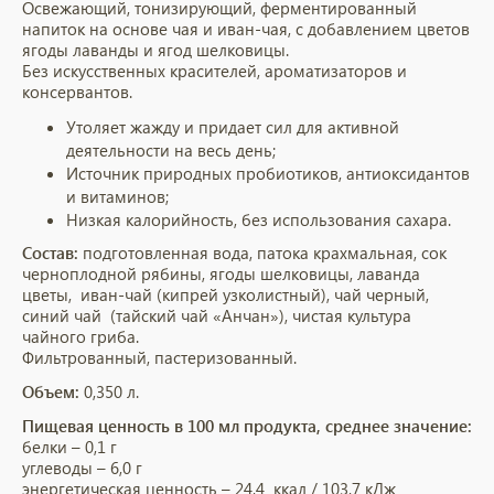
Освежающий, тонизирующий, ферментированный
напиток на основе чая и иван-чая, с добавлением цветов
ягоды лаванды и ягод шелковицы.
Без искусственных красителей, ароматизаторов и
консервантов.
Утоляет жажду и придает сил для активной
деятельности на весь день;
Источник природных пробиотиков, антиоксидантов
и витаминов;
Низкая калорийность, без использования сахара.
Состав:
подготовленная вода, патока крахмальная, сок
черноплодной рябины, ягоды шелковицы, лаванда
цветы, иван-чай (кипрей узколистный), чай черный,
синий чай (тайский чай «Анчан»), чистая культура
чайного гриба.
Фильтрованный, пастеризованный.
Объем:
0,350 л.
Пищевая ценность в 100 мл продукта, среднее значение:
белки – 0,1 г
углеводы – 6,0 г
энергетическая ценность – 24,4 ккал / 103,7 кДж